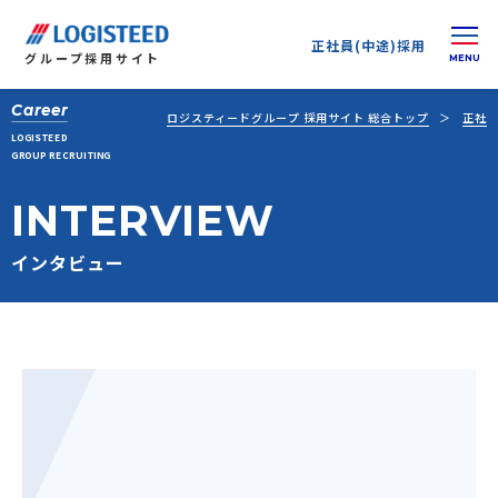
正社員(中途)採用
グループ
採用サイト
Career
ロジスティードグループ 採用サイト 総合トップ
正社員
LOGISTEED
GROUP RECRUITING
INTERVIEW
インタビュー
正社員(中途)採用