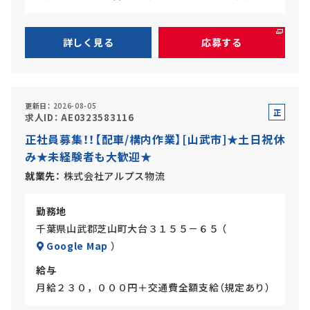
詳しく見る
応募する
更新日
2026-08-05
正
求人ID
AE0323583116
社
正社員募集！！【配車/構内作業】[山武市]★土日祝休
員
み★未経験者も大歓迎★
就業先
株式会社アルプス物流
勤務地
千葉県山武郡芝山町大台３１５５－６５ （
Google Map
）
給与
月給２３０，０００円＋交通費全額支給（規定あり）