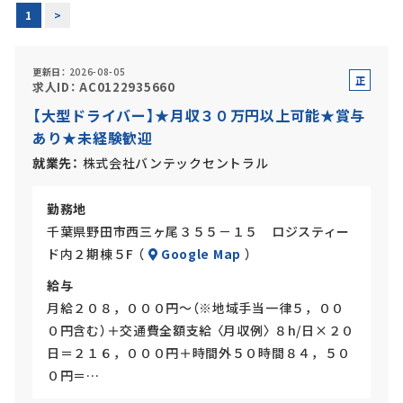
1
>
更新日
2026-08-05
アルバイト・
パート採用
正
求人ID
AC0122935660
社
【大型ドライバー】★月収３０万円以上可能★賞与
員
あり★未経験歓迎
就業先
株式会社バンテックセントラル
勤務地
千葉県野田市西三ヶ尾３５５－１５ ロジスティー
ド内２期棟５F （
Google Map
）
SHARE
給与
月給２０８，０００円～（※地域手当一律５，００
０円含む）＋交通費全額支給 〈月収例〉 ８h/日×２０
日＝２１６，０００円＋時間外５０時間８４，５０
０円＝…