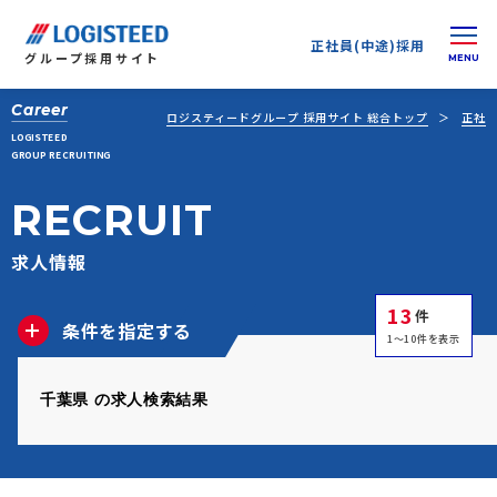
正社員(中途)採用
グループ
採用サイト
Career
ロジスティードグループ 採用サイト 総合トップ
正社員
LOGISTEED
GROUP RECRUITING
RECRUIT
求人情報
13
件
条件を指定する
1～10件を表示
千葉県 の求人検索結果
正社員(中途)採用