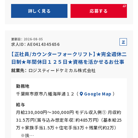
詳しく見る
応募する
更新日
2026-08-05
正
求人ID
AE0414345656
社
【正社員/カウンターフォークリフト】★完全週休二
員
日制★年間休日１２５日★資格を活かせるお仕事
就業先
ロジスティードケミカル株式会社
勤務地
千葉県市原市八幡海岸通１２ （
Google Map
）
給与
月給230,000円～300,000円 モデル収入例① 月収約
31.5万円（賞与込み想定年収：約485万円） （基本給25
万＋家族手当1.5万＋住宅手当3万＋残業代約2万）
※扶…