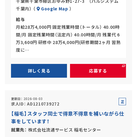
千葉県千葉市緑区おゆみ野1-27-3 （パルシステム
千葉内） （
Google Map
）
給与
月給28万4,000円 固定残業時間（トータル） 40.00時
間/月 固定残業時間（法定内） 40.00時間/月 残業代 6
万3,600円 研修中 28万4,000円(研修期間2ヶ月 習熟
度に…
詳しく見る
応募する
更新日
2026-08-03
正
求人ID
AD1210739272
社
【稲毛】スタッフ同士で得意不得意を補いながら仕
員
事をしています！
就業先
株式会社流通サービス 稲毛センター