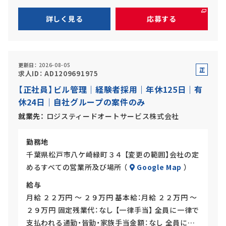
詳しく見る
応募する
更新日
2026-08-05
正
求人ID
AD1209691975
社
【正社員】ビル管理｜経験者採用｜年休125日｜有
員
休24日｜自社グループの案件のみ
就業先
ロジスティードオートサービス株式会社
勤務地
千葉県松戸市八ケ崎緑町３４ 【変更の範囲】会社の定
めるすべての営業所及び場所 （
Google Map
）
給与
月給 ２２万円 ～ ２９万円 基本給：月給 ２２万円 ～
２９万円 固定残業代：なし 【一律手当】 全員に一律で
支払われる通勤・皆勤・家族手当金額：なし 全員に…