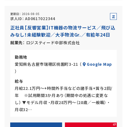
更新日
2026-08-05
正
求人ID
AD0617022344
社
正社員【反響営業】IT機器の物流サービス／飛び込
員
みなし！未経験歓迎／大手物流Gr.／有給年24日
就業先
ロジスティード中部株式会社
勤務地
愛知県名古屋市瑞穂区桃園町3-21 （
Google Map
）
給与
月給22.1万円～+時間外手当などの諸手当+賞与2回/
年 ※試用期間3か月あり（期間中の処遇に変更な
し） ▼モデル月収 ・月収28万円～（28歳／一般職） ・
月収32…