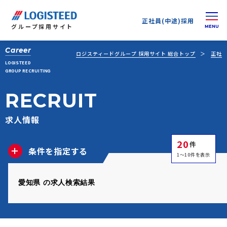
正社員(中途)採用
グループ
採用サイト
Career
ロジスティードグループ 採用サイト 総合トップ
正社員
LOGISTEED
GROUP RECRUITING
RECRUIT
求人情報
20
件
条件を指定する
1～10件を表示
愛知県 の求人検索結果
正社員(中途)採用