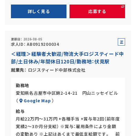
詳しく見る
応募する
更新日
2026-08-05
正
求人ID
AB0919200034
社
＜経理＞経験者大歓迎/物流大手ロジスティード中
員
部/土日休み/年間休日120日/勤務地：伏見駅
就業先
ロジスティード中部株式会社
勤務地
愛知県名古屋市中区錦2-14-21 円山ニッセイビル
（
Google Map
）
給与
月給22万円～31万円 +各種手当 +賞与年2回（前年度
実績2～3か月分支給） ※賞与：雇用条件により金額
の変動あり ※上記はあくまで最低支給額です。 前