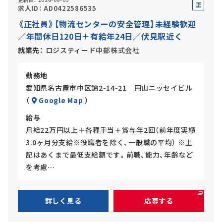
正
求人ID
AD0422586535
社
《正社員》【物流センターの安全管理】未経験歓迎
員
／年間休日120日＋有給年24日／伏見駅近く
就業先
ロジスティード中部株式会社
勤務地
愛知県名古屋市中区錦2-14-21 円山ニッセイビル
（
Google Map
）
給与
月給22万円以上＋各種手当＋賞与年2回（前年度実績
3.0ヶ月分支給※役職者を除く、一般職の平均） ※上
記はあくまで最低支給額です。前職、能力、年齢など
を考慮…
詳しく見る
応募する