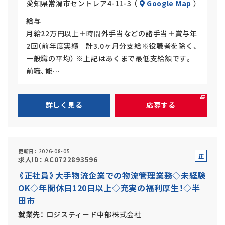
愛知県常滑市セントレア4-11-3 （
Google Map
）
給与
月給22万円以上＋時間外手当などの諸手当＋賞与年
2回（前年度実績 計3.0ヶ月分支給※役職者を除く、
一般職の平均） ※上記はあくまで最低支給額です。
前職、能…
詳しく見る
応募する
更新日
2026-08-05
正
求人ID
AC0722893596
社
《正社員》大手物流企業での物流管理業務◇未経験
員
OK◇年間休日120日以上◇充実の福利厚生！◇半
田市
就業先
ロジスティード中部株式会社