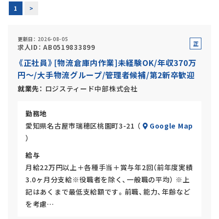
1
>
更新日
2026-08-05
アルバイト・
パート採用
正
求人ID
AB0519833899
社
《正社員》[物流倉庫内作業]未経験OK/年収370万
員
円～/大手物流グループ/管理者候補/第2新卒歓迎
就業先
ロジスティード中部株式会社
勤務地
愛知県名古屋市瑞穂区桃園町3-21 （
Google Map
）
SHARE
給与
月給22万円以上＋各種手当＋賞与年2回（前年度実績
3.0ヶ月分支給※役職者を除く、一般職の平均） ※上
記はあくまで最低支給額です。前職、能力、年齢など
を考慮…