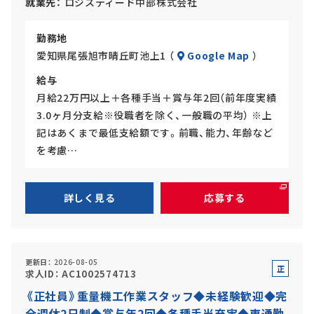
就業先
ロジスティード中部株式会社
勤務地
愛知県尾張旭市晴丘町池上1 （
Google Map
）
給与
月給22万円以上＋各種手当＋賞与年2回（前年度実績
3.0ヶ月分支給※役職者を除く、一般職の平均） ※上
記はあくまで最低支給額です。前職、能力、年齢など
を考慮…
詳しく見る
応募する
更新日
2026-08-05
正
求人ID
AC1002574713
社
《正社員》重量機工作業スタッフ◆未経験歓迎◆完
員
全週休2日制◆賞与年2回◆各種手当充実◆車通勤