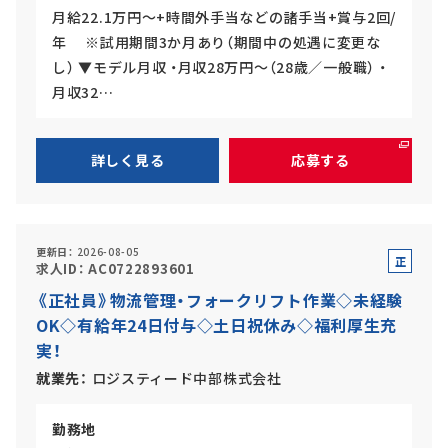
月給22.1万円～+時間外手当などの諸手当+賞与2回/
年 ※試用期間3か月あり（期間中の処遇に変更な
し） ▼モデル月収 ・月収28万円～（28歳／一般職） ・
月収32…
詳しく見る
応募する
更新日
2026-08-05
正
求人ID
AC0722893601
社
《正社員》物流管理・フォークリフト作業◇未経験
員
OK◇有給年24日付与◇土日祝休み◇福利厚生充
実！
就業先
ロジスティード中部株式会社
勤務地