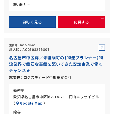
職、能力…
詳しく見る
応募する
更新日
2026-08-05
正
求人ID
AC0508285807
社
名古屋市中区錦／未経験可の【物流プランナー】物
員
流業界で盤石な基盤を築いてきた安定企業で働く
チャンス★
就業先
ロジスティード中部株式会社
勤務地
愛知県名古屋市中区錦2-14-21 円山ニッセイビル
（
Google Map
）
給与