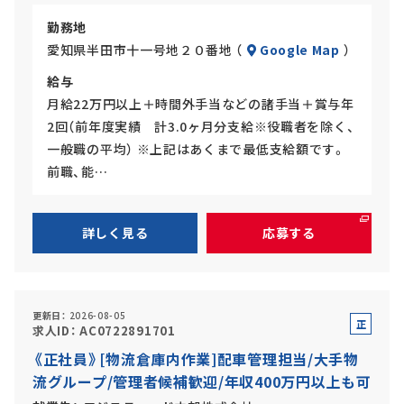
勤務地
愛知県半田市十一号地２０番地 （
Google Map
）
給与
月給22万円以上＋時間外手当などの諸手当＋賞与年
2回（前年度実績 計3.0ヶ月分支給※役職者を除く、
一般職の平均） ※上記はあくまで最低支給額です。
前職、能…
詳しく見る
応募する
更新日
2026-08-05
正
求人ID
AC0722891701
社
《正社員》[物流倉庫内作業]配車管理担当/大手物
員
流グループ/管理者候補歓迎/年収400万円以上も可