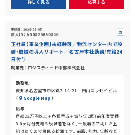
詳しく見る
応募する
更新日
2026-08-05
正
求人ID
AD0820650840
社
正社員【事業企画】未経験可／物流センター内で設
員
備・機械の導入サポート／名古屋本社勤務/有給24
日付与
就業先
ロジスティード中部株式会社
勤務地
愛知県名古屋市中区錦2-14-21 円山ニッセイビル
（
Google Map
）
給与
月給22万円以上＋各種手当＋賞与年2回（前年度実績
3.0ヶ月分支給※役職者を除く、一般職の平均） ※上
記はあくまで最低支給額です。前職、能力、年齢など