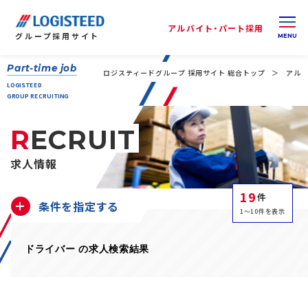
アルバイト・パート採用
グループ
採用サイト
Part-time job
ロジスティードグループ 採用サイト 総合トップ
アルバ
LOGISTEED
GROUP RECRUITING
RECRUIT
求人情報
19
件
条件を指定する
1～10件を表示
ドライバー の求人検索結果