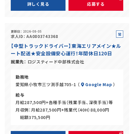
詳しく見る
応募する
更新日
2026-08-05
契
求人ID
AA0803743368
約
【中型トラックドライバー】東海エリアメイン★ル
社
ート配送★安全設備安心運行！年間休日120日
員
就業先
ロジスティード中部株式会社
勤務地
愛知県小牧市三ツ渕手越705-1 （
Google Map
）
給与
月給287,500円+各種手当（残業手当、深夜手当）等
月収例：月給287,500円+残業代（40H）88,000円
総額375,500円