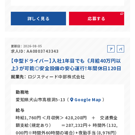
詳しく見る
応募する
更新日
2026-08-05
ア
パ
求人ID
AA0803743343
ル
ー
【中型ドライバー】入社1年目でも 《月給40万円以
バ
ト
上》が可能◎安全設備の安心運行！年間休日120日
イ
ト
就業先
ロジスティード中部株式会社
勤務地
愛知県犬山市高根洞5-13 （
Google Map
）
給与
時給1,760円 ＜月収例＞ 428,208円 ＋ 交通費全
額支給（規定あり） ＝287,232円＋ 時間外（132,
000円※時間外60時間の場合）+夜勤手当（8,976円）