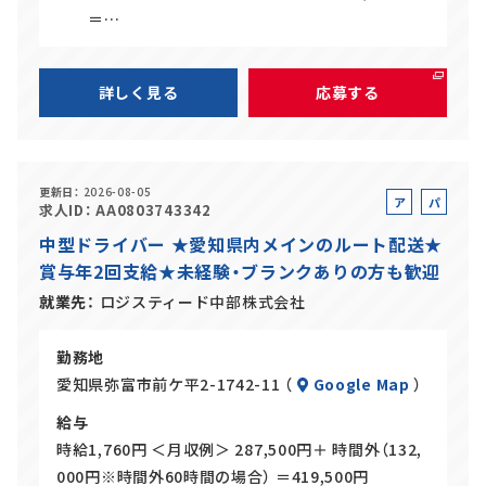
＝…
詳しく見る
応募する
更新日
2026-08-05
ア
パ
求人ID
AA0803743342
ル
ー
中型ドライバー ★愛知県内メインのルート配送★
バ
ト
賞与年2回支給★未経験・ブランクありの方も歓迎
イ
ト
就業先
ロジスティード中部株式会社
勤務地
愛知県弥富市前ケ平2-1742-11 （
Google Map
）
給与
時給1,760円 ＜月収例＞ 287,500円＋ 時間外（132,
000円※時間外60時間の場合） ＝419,500円