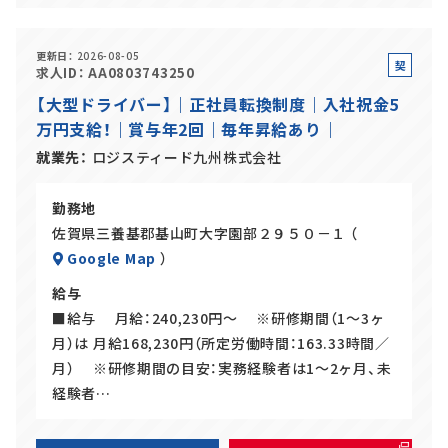
更新日
2026-08-05
契
求人ID
AA0803743250
約
【大型ドライバー】｜正社員転換制度｜入社祝金5
社
万円支給！｜賞与年2回｜毎年昇給あり｜
員
就業先
ロジスティード九州株式会社
勤務地
佐賀県三養基郡基山町大字園部２９５０－１ （
Google Map
）
給与
■給与 月給：240,230円～ ※研修期間（1～3ヶ
月）は 月給168,230円（所定労働時間：163.33時間／
月） ※研修期間の目安：実務経験者は1～2ヶ月、未
経験者…