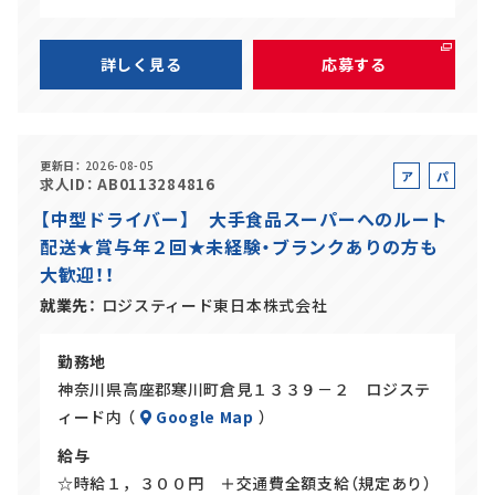
詳しく見る
応募する
更新日
2026-08-05
ア
パ
求人ID
AB0113284816
ル
ー
【中型ドライバー】 大手食品スーパーへのルート
バ
ト
配送★賞与年２回★未経験・ブランクありの方も
イ
大歓迎！！
ト
就業先
ロジスティード東日本株式会社
勤務地
神奈川県高座郡寒川町倉見１３３９－２ ロジステ
ィード内 （
Google Map
）
給与
☆時給１，３００円 ＋交通費全額支給（規定あり）