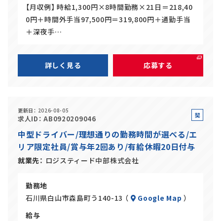
【月収例】 時給1,300円×8時間勤務×21日＝218,40
0円＋時間外手当97,500円＝319,800円＋通勤手当
＋深夜手…
詳しく見る
応募する
更新日
2026-08-05
契
求人ID
AB0920209046
約
中型ドライバー/理想通りの勤務時間が選べる/エ
社
リア限定社員/賞与年2回あり/有給休暇20日付与
員
就業先
ロジスティード中部株式会社
勤務地
石川県白山市森島町う140-13 （
Google Map
）
給与