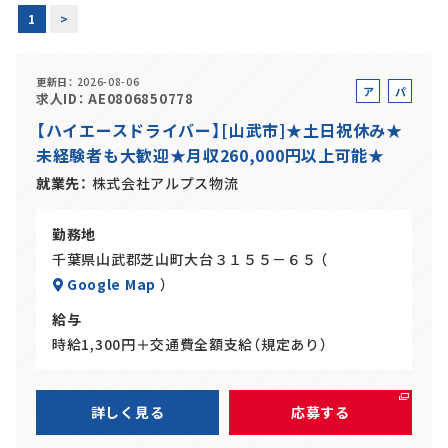
1
>
正社員(中途)採用
更新日
2026-08-06
ア
パ
求人ID
AE0806850778
ル
ー
【ハイエースドライバー】[山武市]★土日祝休み★
アルバイト・
パート採用
バ
ト
未経験者も大歓迎★月収260,000円以上可能★
イ
ト
就業先
株式会社アルプス物流
勤務地
千葉県山武郡芝山町大台３１５５－６５ （
Google Map
）
給与
時給1,300円＋交通費全額支給（規定あり）
SHARE
詳しく見る
応募する