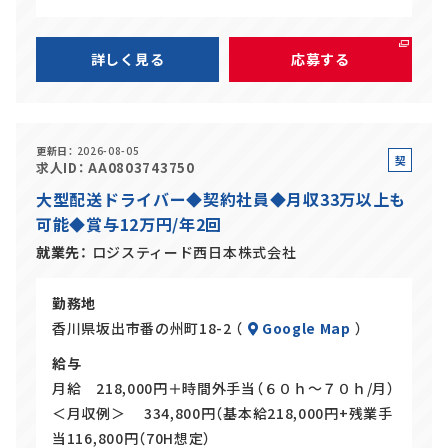
詳しく見る
応募する
更新日
2026-08-05
契
求人ID
AA0803743750
約
大型配送ドライバー◆契約社員◆月収33万以上も
社
可能◆賞与12万円/年2回
員
就業先
ロジスティード西日本株式会社
勤務地
香川県坂出市番の州町18-2 （
Google Map
）
給与
月給 218,000円＋時間外手当（６０ｈ～７０ｈ/月）
＜月収例＞ 334,800円（基本給218,000円+残業手
当116,800円（70H想定）