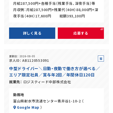
月給287,500円+各種手当（残業手当、深夜手当）等
月収例：月給287,500円+残業代（40H）88,000円+深
夜手当（40H）17,600円 総額393,100円
詳しく見る
応募する
更新日
2026-08-05
契
求人ID
AB1120553091
約
中型ドライバー＼日勤・夜勤で働き方が選べる／
社
エリア限定社員／賞与年2回／年間休日120日
員
就業先
ロジスティード中部株式会社
勤務地
富山県射水市流通センター青井谷1-10-2 （
Google Map
）