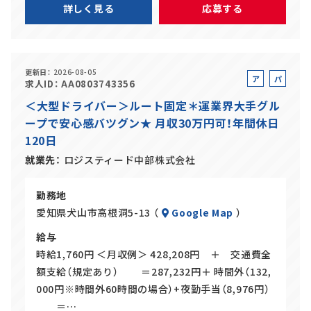
詳しく見る
応募する
更新日
2026-08-05
ア
パ
求人ID
AA0803743356
ル
ー
＜大型ドライバー＞ルート固定＊運業界大手グル
バ
ト
ープで安心感バツグン★ 月収30万円可！年間休日
イ
120日
ト
就業先
ロジスティード中部株式会社
勤務地
愛知県犬山市高根洞5-13 （
Google Map
）
給与
時給1,760円 ＜月収例＞ 428,208円 ＋ 交通費全
額支給（規定あり） ＝287,232円＋ 時間外（132,
000円※時間外60時間の場合）+夜勤手当（8,976円）
＝…