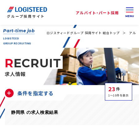
アルバイト・パート採用
グループ
採用サイト
Part-time job
ロジスティードグループ 採用サイト 総合トップ
アルバ
LOGISTEED
GROUP RECRUITING
RECRUIT
求人情報
23
件
条件を指定する
1～10件を表示
静岡県 の求人検索結果