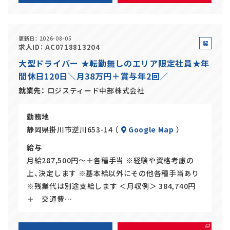
更新日
2026-08-05
契
求人ID
AC0718813204
約
大型ドライバー ★転勤無しのエリア限定社員★年
社
間休日120日＼月38万円＋賞与年2回／
員
就業先
ロジスティード中部株式会社
勤務地
静岡県掛川市逆川653-14 （
Google Map
）
給与
月給287,500円～＋各種手当 ※経験や資格考慮の
上、決定します ※基本給以外にその他各種手当あり
※残業代は別途支給します ＜月収例＞ 384,740円
＋ 交通費…