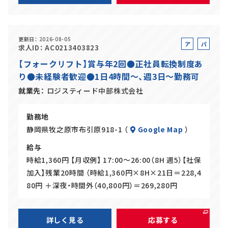
更新日
2026-08-05
ア
パ
求人ID
AC0213403823
ル
ー
【フォークリフト】賞与年2回●正社員転換制度あ
バ
ト
り●未経験者歓迎●1日4時間～、週3日～勤務可
イ
ト
就業先
ロジスティード中部株式会社
勤務地
静岡県牧之原市布引原918-1 （
Google Map
）
給与
時給1,360円 【月収例】 17:00～26:00（8H 週5）【社保
加入】残業20時間 （時給1,360円×8H×21日＝228,4
80円 ＋深夜・時間外（40,800円）＝269,280円
詳しく見る
応募する