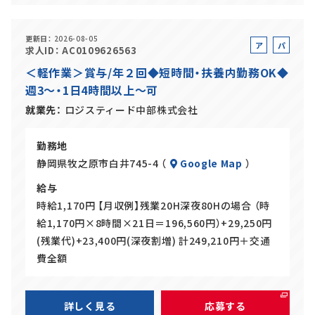
更新日
2026-08-05
ア
パ
求人ID
AC0109626563
ル
ー
＜軽作業＞賞与/年２回◆短時間・扶養内勤務OK◆
バ
ト
週3～・1日4時間以上～可
イ
ト
就業先
ロジスティード中部株式会社
勤務地
静岡県牧之原市白井745-4 （
Google Map
）
給与
時給1,170円 【月収例】残業20H深夜80Hの場合 （時
給1,170円×8時間×21日＝196,560円）+29,250円
(残業代)+23,400円(深夜割増) 計249,210円＋交通
費全額
詳しく見る
応募する