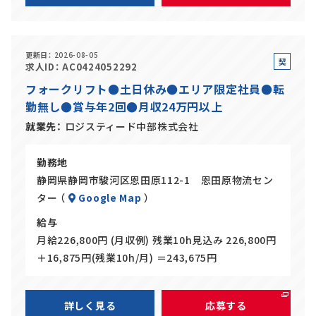
更新日
2026-08-05
契
求人ID
AC0424052292
約
フォークリフト●土日休み●エリア限定社員●転
社
勤無し●賞与年2回●月収24万円以上
員
就業先
ロジスティード中部株式会社
勤務地
静岡県静岡市駿河区恩田原112-1 恩田原物流セン
ター （
Google Map
）
給与
月給226,800円 (月収例) 残業10h見込み 226,800円
＋16,875円(残業10h/月) ＝243,675円
詳しく見る
応募する