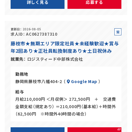
詳しく見る
応募する
更新日
2026-08-05
契
求人ID
AC0627387310
約
藤枝市★無期エリア限定社員★未経験歓迎★賞与
社
年2回あり★正社員転換制度あり★土日祝休み
員
就業先
ロジスティード中部株式会社
勤務地
静岡県藤枝市八幡404-2 （
Google Map
）
給与
月給210,000円 ＜月収例＞ 272,500円 ＋ 交通費
全額支給（規定あり） ＝210,000円（基本給）＋時間外
（62,500円 ※時間外40時間の場合）