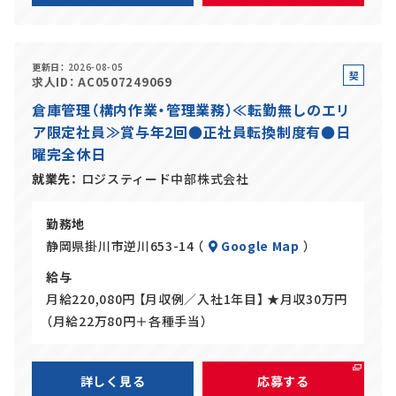
更新日
2026-08-05
契
求人ID
AC0507249069
約
倉庫管理（構内作業・管理業務）≪転勤無しのエリ
社
ア限定社員≫賞与年2回●正社員転換制度有●日
員
曜完全休日
就業先
ロジスティード中部株式会社
勤務地
静岡県掛川市逆川653-14 （
Google Map
）
給与
月給220,080円 【月収例／入社1年目】 ★月収30万円
（月給22万80円＋各種手当）
詳しく見る
応募する