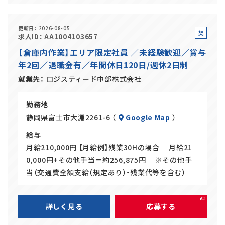
更新日
2026-08-05
契
求人ID
AA1004103657
約
【倉庫内作業】エリア限定社員 ／未経験歓迎／賞与
社
年2回／退職金有／年間休日120日/週休2日制
員
就業先
ロジスティード中部株式会社
勤務地
静岡県富士市大淵2261-6 （
Google Map
）
給与
月給210,000円 【月給例】残業30Hの場合 月給21
0,000円+その他手当＝約256,875円 ※その他手
当（交通費全額支給（規定あり）・残業代等を含む）
詳しく見る
応募する