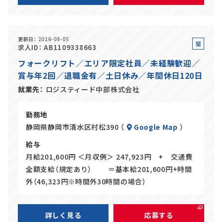
更新日
2026-08-05
契
求人ID
AB1109338663
約
フォークリフト／エリア限定社員／未経験歓迎／
社
賞与年2回／退職金有／土日休み／年間休日120日
員
就業先
ロジスティード中部株式会社
勤務地
静岡県静岡市清水区村松390 （
Google Map
）
給与
月給201,600円 ＜月収例＞ 247,923円 + 交通費
全額支給（規定あり） ＝基本給201,600円+時間
外（46,323円※時間外30時間の場合）
詳しく見る
応募する