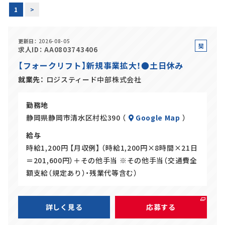
1
>
正社員(中途)採用
更新日
2026-08-05
契
求人ID
AA0803743406
約
【フォークリフト】新規事業拡大！●土日休み
アルバイト・
パート採用
社
就業先
ロジスティード中部株式会社
員
勤務地
静岡県静岡市清水区村松390 （
Google Map
）
給与
時給1,200円 【月収例】 （時給1,200円×8時間×21日
＝201,600円）＋その他手当 ※その他手当（交通費全
額支給（規定あり）・残業代等含む）
SHARE
詳しく見る
応募する