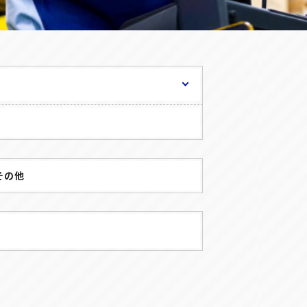
正社員(中途)採用
アルバイト・
パート採用
その他