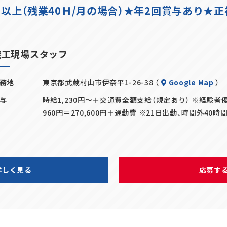
円以上（残業40Ｈ/月の場合）★年2回賞与あり★
機工現場スタッフ
務地
東京都武蔵村山市伊奈平1-26-38 （
Google Map
）
与
時給1,230円～＋交通費全額支給（規定あり） ※経験者優遇
960円＝270,600円＋通勤費 ※21日出勤、時間外40時
詳しく見る
応募す