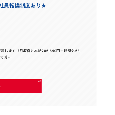
正社員転換制度あり★
します 《月収例》 本給206,640円＋時間外63,
間で算…
る