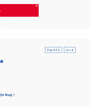
る
アルバイト
パート
★
le Map
）