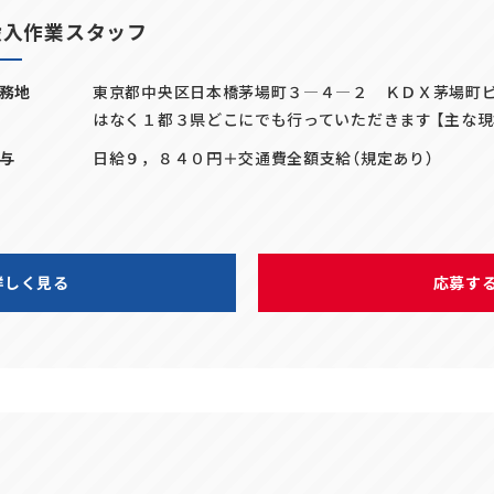
搬入作業スタッフ
務地
東京都中央区日本橋茅場町３―４―２ ＫＤＸ茅場町ビ
はなく１都３県どこにでも行っていただきます 【主な現
与
日給９，８４０円＋交通費全額支給（規定あり）
詳しく見る
応募す