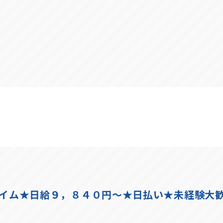
タイム★日給９，８４０円～★日払い★未経験大