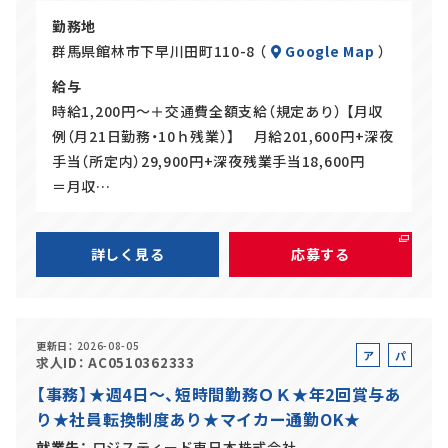
勤務地
群馬県館林市下早川田町110-8 （
Google Map
）
給与
時給1,200円～＋交通費全額支給（規定あり） 【月収
例（月21日勤務・10ｈ残業）】 月給201,600円+深夜
手当（所定内）29,900円+深夜残業手当18,600円
＝月収…
詳しく見る
応募する
更新日
2026-08-05
ア
パ
求人ID
AC0510362333
ル
ー
【事務】★週4日～、短時間勤務ＯＫ★年2回賞与あ
バ
ト
り★社員転換制度あり★マイカー通勤OK★
イ
ト
就業先
ロジスティード東日本株式会社