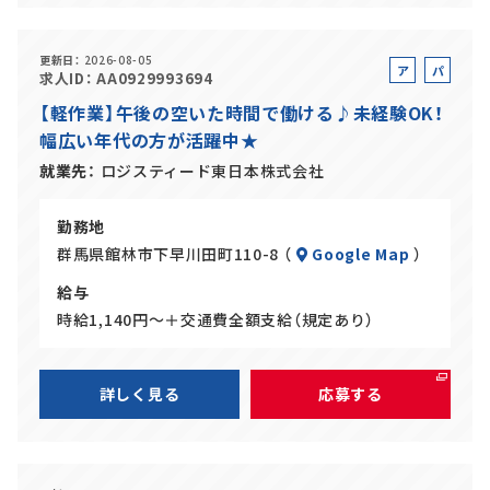
更新日
2026-08-05
ア
パ
求人ID
AA0929993694
ル
ー
【軽作業】午後の空いた時間で働ける♪未経験OK！
バ
ト
幅広い年代の方が活躍中★
イ
ト
就業先
ロジスティード東日本株式会社
勤務地
群馬県館林市下早川田町110-8 （
Google Map
）
給与
時給1,140円～＋交通費全額支給（規定あり）
詳しく見る
応募する