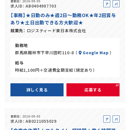
更新日
2026-08-05
ア
パ
求人ID
AB0404987703
ル
ー
【事務】★日勤のみ★週2日～勤務OK★年2回賞与
バ
ト
あり★土日出勤できる方大歓迎★
イ
ト
就業先
ロジスティード東日本株式会社
勤務地
群馬県館林市下早川田町110-8 （
Google Map
）
給与
時給1,100円＋交通費全額支給（規定あり）
詳しく見る
応募する
更新日
2026-08-05
ア
パ
求人ID
AB0221055029
ル
ー