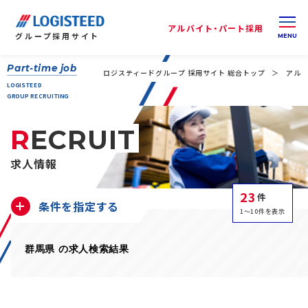
アルバイト・パート採用
グループ
採用サイト
Part-time job
ロジスティードグループ 採用サイト 総合トップ
アルバ
LOGISTEED
GROUP RECRUITING
RECRUIT
求人情報
23
件
条件を指定する
1～10件を表示
群馬県 の求人検索結果