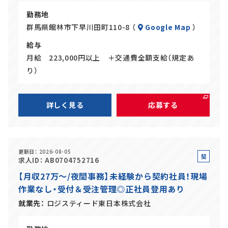
勤務地
群馬県館林市下早川田町110-8 （
Google Map
）
給与
月給 223,000円以上 ＋交通費全額支給（規定あ
り）
詳しく見る
応募する
更新日
2026-08-05
契
求人ID
AB0704752716
約
【月収27万～/夜間事務】未経験から契約社員！現場
社
作業なし・受付＆受注管理◎正社員登用あり
員
就業先
ロジスティード東日本株式会社