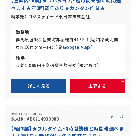
【倉庫内作業】★フルタイム・短時間★働く時間選
バ
ト
べます★年2回賞与あり★カンタン作業★
イ
ト
就業先
ロジスティード東日本株式会社
勤務地
群馬県邑楽郡邑楽町赤堀鞍掛4122-1（昭和冷蔵北関
東配送センター内） （
Google Map
）
給与
時給1,065円＋交通費全額支給（規定あり）
詳しく見る
応募する
更新日
2026-08-05
ア
パ
求人ID
AB0214939989
ル
ー
【軽作業】★フルタイム・4時間勤務と時間帯選べま
バ
ト