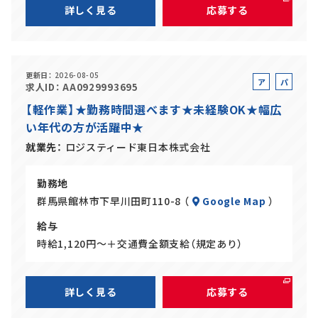
詳しく見る
応募する
更新日
2026-08-05
ア
パ
求人ID
AA0929993695
ル
ー
【軽作業】★勤務時間選べます★未経験OK★幅広
バ
ト
い年代の方が活躍中★
イ
ト
就業先
ロジスティード東日本株式会社
勤務地
群馬県館林市下早川田町110-8 （
Google Map
）
給与
時給1,120円～＋交通費全額支給（規定あり）
詳しく見る
応募する