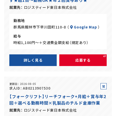
す★週1日～勤務OK★年２回賞与あり★
イ
ト
就業先
ロジスティード東日本株式会社
勤務地
群馬県館林市下早川田町110-8 （
Google Map
）
給与
時給1,100円～＋交通費全額支給（規定あり）
詳しく見る
応募する
更新日
2026-08-05
契
求人ID
AB0213907530
約
【フォークリフト】リーチフォーク+月給＋賞与年2
社
回＋選べる勤務時間×乳製品のチルド倉庫作業
員
就業先
ロジスティード東日本株式会社