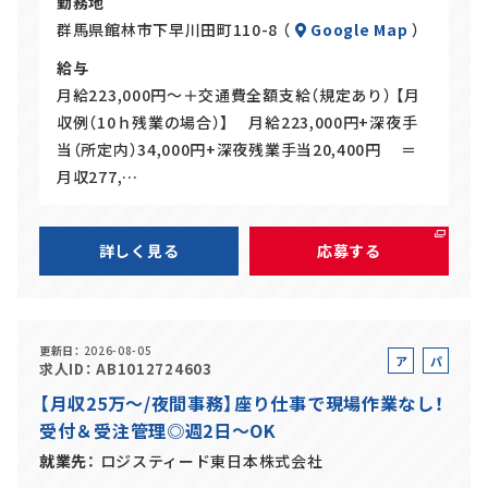
勤務地
群馬県館林市下早川田町110-8 （
Google Map
）
給与
月給223,000円～＋交通費全額支給（規定あり） 【月
収例（10ｈ残業の場合）】 月給223,000円+深夜手
当（所定内）34,000円+深夜残業手当20,400円 ＝
月収277,…
詳しく見る
応募する
更新日
2026-08-05
ア
パ
求人ID
AB1012724603
ル
ー
【月収25万～/夜間事務】座り仕事で現場作業なし！
バ
ト
受付＆受注管理◎週2日～OK
イ
ト
就業先
ロジスティード東日本株式会社