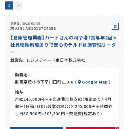
1
>
正社員(中途)採用
更新日
2026-08-05
契
求人ID
AB1012724598
約
【倉庫管理業務】パートさんの司令塔！賞与年2回×
アルバイト・
パート採用
社
社員転換制度ありで安心のチルド倉庫管理リーダ
員
ー
就業先
ロジスティード東日本株式会社
勤務地
群馬県館林市下早川田町110-8 （
Google Map
）
給与
月給245,000円～＋交通費全額支給（規定あり） 《月
SHARE
収例（日勤月30ｈ残業の場合）》 245,000円＋時間外
手当58,500円=303,500円＋交通費(規定あり)