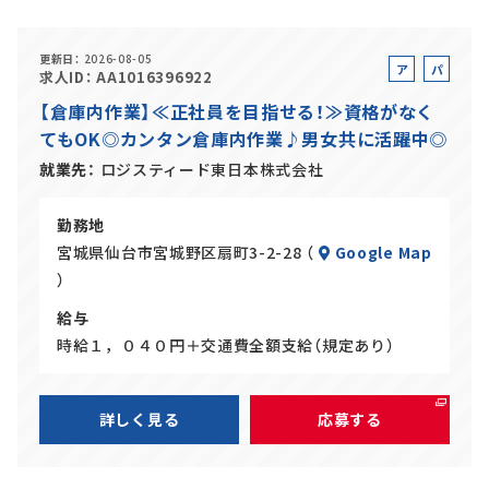
正社員(中途)採用
更新日
2026-08-05
ア
パ
求人ID
AA1016396922
ル
ー
【倉庫内作業】≪正社員を目指せる！≫資格がなく
バ
ト
てもOK◎カンタン倉庫内作業♪男女共に活躍中◎
イ
アルバイト・
パート採用
ト
就業先
ロジスティード東日本株式会社
勤務地
宮城県仙台市宮城野区扇町3-2-28 （
Google Map
）
給与
時給１，０４０円＋交通費全額支給（規定あり）
SHARE
詳しく見る
応募する