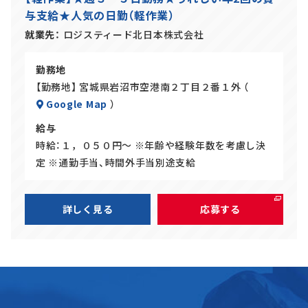
バ
ト
与支給★人気の日勤（軽作業）
イ
ト
就業先
ロジスティード北日本株式会社
勤務地
【勤務地】 宮城県岩沼市空港南２丁目２番１外 （
Google Map
）
給与
時給：１，０５０円～ ※年齢や経験年数を考慮し決
定 ※通勤手当、時間外手当別途支給
詳しく見る
応募する