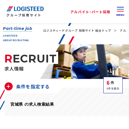
アルバイト・パート採用
グループ
採用サイト
Part-time job
ロジスティードグループ 採用サイト 総合トップ
アルバ
LOGISTEED
GROUP RECRUITING
RECRUIT
求人情報
6
件
条件を指定する
6件を表示
宮城県 の求人検索結果