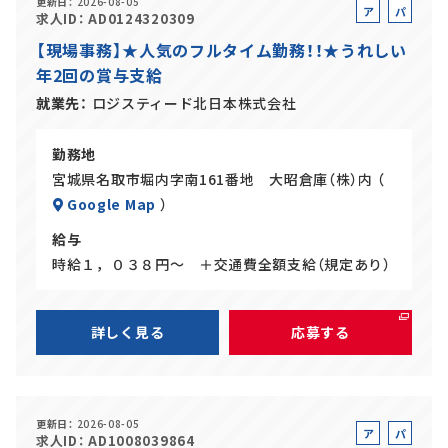
更新日
2026-08-05
ア
パ
求人ID
AD0124320309
ル
ー
【現場事務】★人気のフルタイム勤務！！★うれしい
バ
ト
年2回の賞与支給
イ
ト
就業先
ロジスティード北日本株式会社
勤務地
宮城県名取市堀内字南161番地 大昭倉庫（株）内 （
Google Map
）
給与
時給１，０３８円～ ＋交通費全額支給（規定あり）
詳しく見る
応募する
更新日
2026-08-05
ア
パ
求人ID
AD1008039864