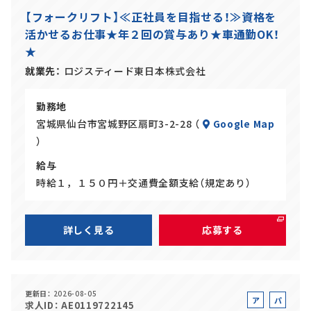
ル
ー
【フォークリフト】≪正社員を目指せる！≫資格を
バ
ト
活かせるお仕事★年２回の賞与あり★車通勤OK！
イ
★
ト
就業先
ロジスティード東日本株式会社
勤務地
宮城県仙台市宮城野区扇町3-2-28 （
Google Map
）
給与
時給１，１５０円＋交通費全額支給（規定あり）
詳しく見る
応募する
更新日
2026-08-05
ア
パ
求人ID
AE0119722145