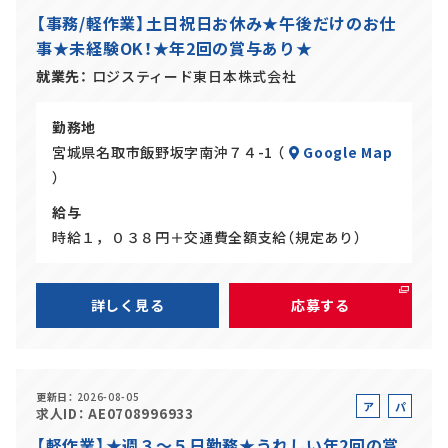
ル
ー
【事務/軽作業】土日祝日お休み★午後だけのお仕
バ
ト
事★未経験OK！★年2回の賞与あり★
イ
ト
就業先
ロジスティード東日本株式会社
勤務地
宮城県名取市飯野坂字南沖７４-1 （
Google Map
）
給与
時給１，０３８円＋交通費全額支給（規定あり）
詳しく見る
応募する
更新日
2026-08-05
ア
パ
求人ID
AE0708996933
ル
ー
【軽作業】★週３～５日勤務★うれしい年2回の賞