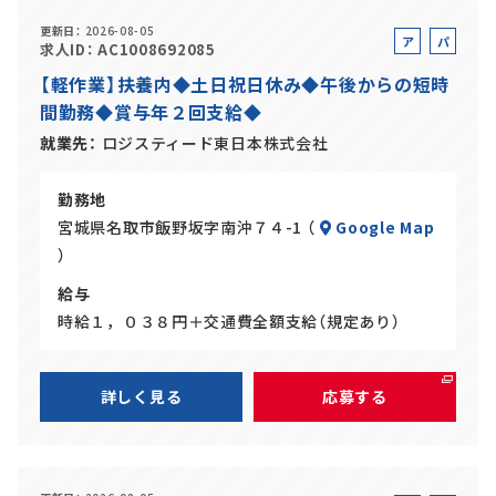
更新日
2026-08-05
ア
パ
求人ID
AC1008692085
ル
ー
【軽作業】扶養内◆土日祝日休み◆午後からの短時
バ
ト
間勤務◆賞与年２回支給◆
イ
ト
就業先
ロジスティード東日本株式会社
勤務地
宮城県名取市飯野坂字南沖７４-1 （
Google Map
）
給与
時給１，０３８円＋交通費全額支給（規定あり）
詳しく見る
応募する