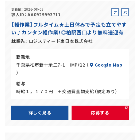
更新日
2026-08-05
ア
パ
求人ID
AA0929993717
ル
ー
【軽作業】フルタイム★土日休みで予定も立てやす
バ
ト
い♪カンタン軽作業！◎柏駅西口より無料送迎有
イ
ト
就業先
ロジスティード東日本株式会社
勤務地
千葉県柏市新十余二7-1 IMP柏2 （
Google Map
）
給与
時給１，１７０円 ＋交通費全額支給（規定あり）
詳しく見る
応募する