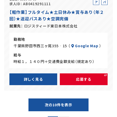
ア
パ
求人ID
AB0419291111
ル
ー
【軽作業】フルタイム★土日休み★賞与あり（年２
バ
ト
回）★送迎バスあり★空調完備
イ
ト
就業先
ロジスティード東日本株式会社
勤務地
千葉県野田市西三ヶ尾355‐15 （
Google Map
）
給与
時給１，１４０円＋交通費全額支給（規定あり）
詳しく見る
応募する
次の10件を表示