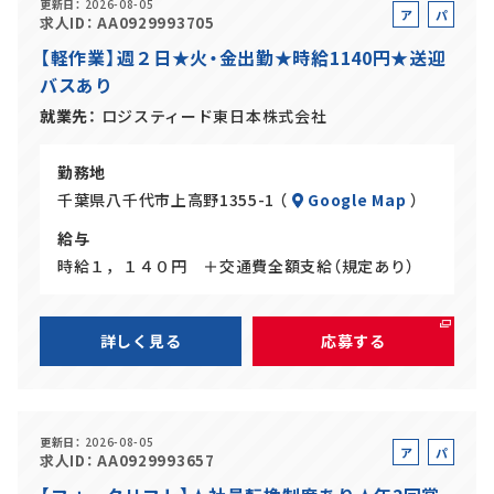
更新日
2026-08-05
ア
パ
求人ID
AA0929993705
ル
ー
【軽作業】週２日★火・金出勤★時給1140円★送迎
バ
ト
バスあり
イ
ト
就業先
ロジスティード東日本株式会社
勤務地
千葉県八千代市上高野1355-1 （
Google Map
）
給与
時給１，１４０円 ＋交通費全額支給（規定あり）
詳しく見る
応募する
更新日
2026-08-05
ア
パ
求人ID
AA0929993657
ル
ー