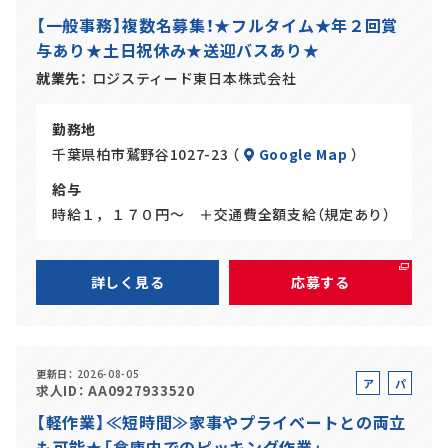
ル
ー
【一般事務】複数名募集！★フルタイム★年２回賞
バ
ト
与あり★土日祝休み★送迎バスあり★
イ
ト
就業先
ロジスティード東日本株式会社
勤務地
千葉県柏市鷲野谷1027-23 （
Google Map
）
給与
時給１，１７０円～ ＋交通費全額支給（規定あり）
詳しく見る
応募する
更新日
2026-08-05
ア
パ
求人ID
AA0927933520
ル
ー
【軽作業】≪短時間≫家事やプライベートとの両立
バ
ト
も可能★「倉庫内でのピッキング作業」