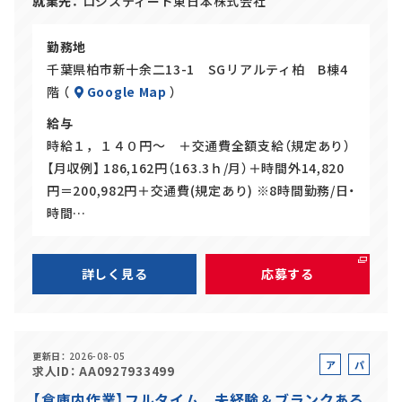
就業先
ロジスティード東日本株式会社
勤務地
千葉県柏市新十余二13-1 SGリアルティ柏 B棟4
階 （
Google Map
）
給与
時給１，１４０円～ ＋交通費全額支給（規定あり）
【月収例】 186,162円（163.3ｈ/月）＋時間外14,820
円＝200,982円＋交通費(規定あり) ※8時間勤務/日・
時間…
詳しく見る
応募する
更新日
2026-08-05
ア
パ
求人ID
AA0927933499
ル
ー
【倉庫内作業】フルタイム 未経験＆ブランクある