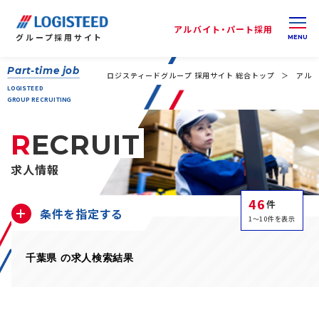
アルバイト・パート採用
グループ
採用サイト
Part-time job
ロジスティードグループ 採用サイト 総合トップ
アルバ
LOGISTEED
GROUP RECRUITING
RECRUIT
求人情報
46
件
条件を指定する
1～10件を表示
千葉県 の求人検索結果