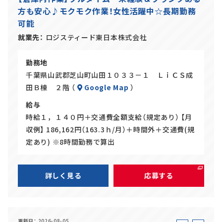
バ
ト
方も安心♪モクモク作業！女性活躍中☆長期勤務
イ
可能
ト
就業先
ロジスティード東日本株式会社
勤務地
千葉県山武郡芝山町山田１０３３－１ ＬｉＣＳ成
田Ｂ棟 ２階 （
Google Map
）
給与
時給１，１４０円＋交通費全額支給（規定あり） 【月
収例】 186,162円（163.3ｈ/月）＋時間外＋交通費(規
定あり) ※8時間勤務で算出
詳しく見る
応募する
更新日
2026-08-05