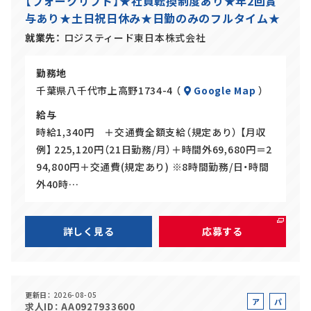
【フォークリフト】★社員転換制度あり★年2回賞
バ
ト
与あり★土日祝日休み★日勤のみのフルタイム★
イ
ト
就業先
ロジスティード東日本株式会社
勤務地
千葉県八千代市上高野1734-4 （
Google Map
）
給与
時給1,340円 ＋交通費全額支給（規定あり） 【月収
例】 225,120円（21日勤務/月）＋時間外69,680円＝2
94,800円＋交通費(規定あり) ※8時間勤務/日・時間
外40時…
詳しく見る
応募する
更新日
2026-08-05
ア
パ
求人ID
AA0927933600