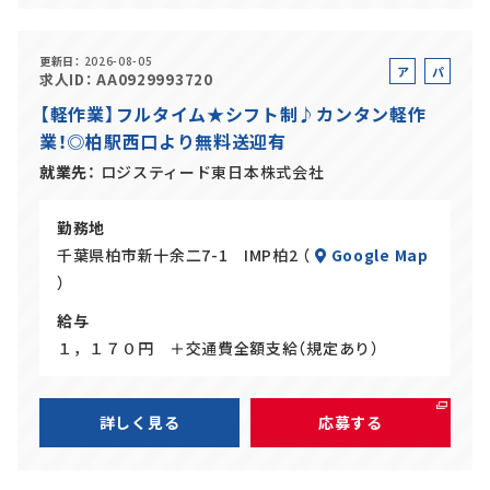
更新日
2026-08-05
ア
パ
求人ID
AA0929993720
ル
ー
【軽作業】フルタイム★シフト制♪カンタン軽作
バ
ト
業！◎柏駅西口より無料送迎有
イ
ト
就業先
ロジスティード東日本株式会社
勤務地
千葉県柏市新十余二7-1 IMP柏2 （
Google Map
）
給与
１，１７０円 ＋交通費全額支給（規定あり）
詳しく見る
応募する