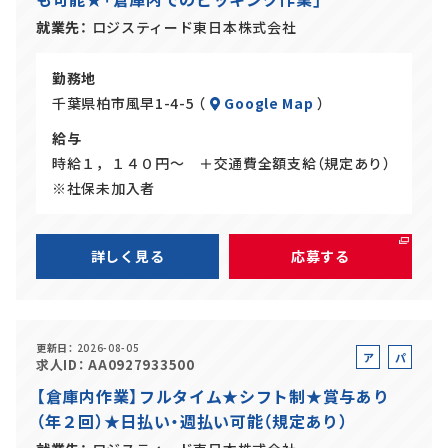
イ
ト
就業先
ロジスティード東日本株式会社
勤務地
千葉県柏市風早1-4-5 （
Google Map
）
給与
時給１，１４０円～ ＋交通費全額支給（規定あり）
※社保未加入者
詳しく見る
応募する
更新日
2026-08-05
ア
パ
求人ID
AA0927933500
ル
ー
【倉庫内作業】フルタイム★シフト制★賞与あり
バ
ト
（年２回）★日払い・週払い可能（規定あり）
イ
ト