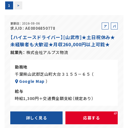
1
>
正社員(中途)採用
更新日
2026-08-06
ア
パ
求人ID
AE0806850778
ル
ー
【ハイエースドライバー】[山武市]★土日祝休み★
アルバイト・
パート採用
バ
ト
未経験者も大歓迎★月収260,000円以上可能★
イ
ト
就業先
株式会社アルプス物流
勤務地
千葉県山武郡芝山町大台３１５５－６５ （
Google Map
）
給与
時給1,300円＋交通費全額支給（規定あり）
SHARE
詳しく見る
応募する