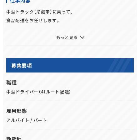
仕事内容
《大手だからこその好待遇を用意》
中型トラック（冷蔵車）に乗って、
完全週休2日制！
食品配送をお任せします。
年間休日120日！
1年目から月給40万円以上も叶う！
もっと見る
＜荷物＞
賞与年2回支給！
大手スーパーに並ぶ食品
従業員数3,000名以上！！
＜積み降ろし方法＞
募集要項
物流大手「ロジスティードグループ」
カゴ台車使用。
の一員だから安定感はバツグン！
⇒もちろんパワーゲートも
職種
付いているので
中型ドライバー（4tルート配送）
積み降ろしはラクラク行えます♪
/／
雇用形態
★【働きやすさ】に注目
アルバイト / パート
①パワーゲート搭載のトラック！！
勤務地