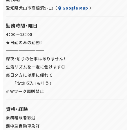
━━━━━━━━━━━━━━━━
愛知県犬山市高根洞5-13 （
Google Map
）
パワーゲートと呼ばれる昇降機が
装備されたトラックなので
勤務時間・曜日
荷物の積み降ろしの身体への負担は
4：00～13：00
”グッと”下げられています◎
★日勤のみの勤務！
━━━━━━━━━
②ドライバー未経験スタートもOK
深夜・泊りの仕事はありません！
教育制度にも自信あり！
生活リズムを一定に働けます◎
━━━━━━━━━━━━━━━
毎日夕方には家に帰れて
入社後は2ヵ月～3ヵ月かけて
「安定収入」も叶う！
しっかり独り立ちをサポートします。
※Wワーク原則禁止
指導員の社内資格を持った
教育担当が付くので
資格・経験
分からないことは何でも聞けますよ^^
乗務経験者歓迎
要中型自動車免許