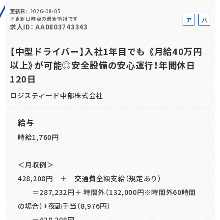
更新日
2026-08-05
正社員(中途)採用
※更新日時点の最新情報です
ア
パ
求人ID
AA0803743343
ル
ー
バ
ト
【中型ドライバー】入社1年目でも 《月給40万円
イ
以上》が可能◎安全設備の安心運行！年間休日
ト
アルバイト・
パート採用
120日
ロジスティード中部株式会社
給与
時給1,760円
＜月収例＞
SHARE
428,208円 ＋ 交通費全額支給（規定あり）
＝287,232円＋ 時間外（132,000円※時間外60時間
の場合）+夜勤手当（8,976円）
＝428,208円