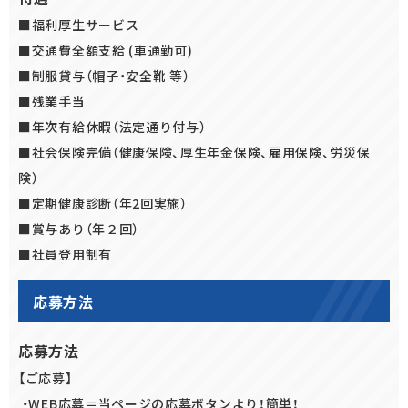
■福利厚生サービス
■交通費全額支給 (車通勤可)
■制服貸与（帽子・安全靴 等）
■残業手当
■年次有給休暇（法定通り付与）
■社会保険完備（健康保険、厚生年金保険、雇用保険、労災保
険）
■定期健康診断（年2回実施）
■賞与あり（年２回）
■社員登用制有
応募方法
応募方法
【ご応募】
・WEB応募＝当ページの応募ボタンより！簡単！