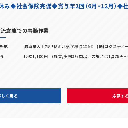
み◆社会保険完備◆賞与年2回（6月・12月）◆
物流倉庫での事務作業
務地
滋賀県犬上郡甲良町北落字塚原1258 (株)ロジスティ
与
時給1,100円 (残業/実働8時間以上の場合は1,375円
詳しく見る
応募す