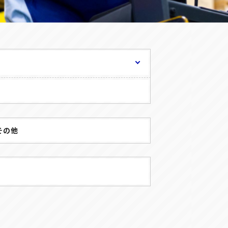
正社員(中途)採用
アルバイト・
パート採用
その他