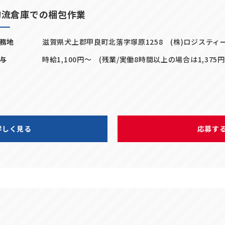
物流倉庫での梱包作業
務地
滋賀県犬上郡甲良町北落字塚原1258 (株)ロジスティ
与
時給1,100円～ (残業/実働8時間以上の場合は1,375
詳しく見る
応募す