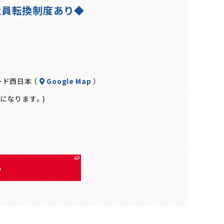
社員転換制度あり◆
ード西日本 （
Google Map
）
～になります。)
る