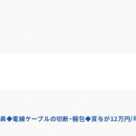
社員◆電線ケーブルの切断・梱包◆賞与が12万円/