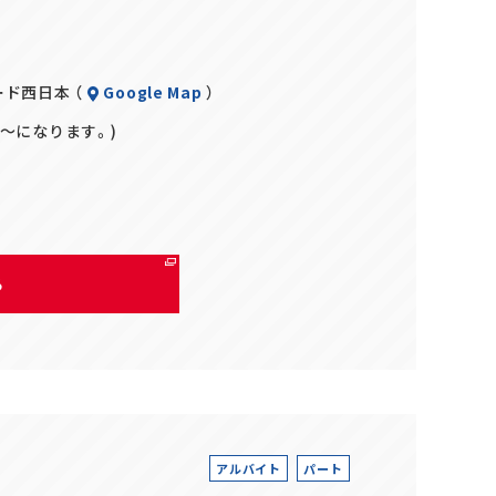
ード西日本 （
Google Map
）
円～になります。)
る
アルバイト
パート