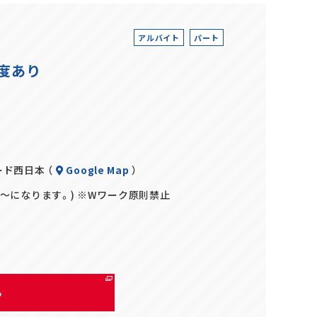
アルバイト
パート
度あり
ード西日本 （
Google Map
）
5円～になります。) ※Wワーク原則禁止
る