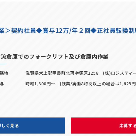
業＞契約社員◆賞与12万/年２回◆正社員転換制
物流倉庫でのフォークリフト及び倉庫内作業
務地
滋賀県犬上郡甲良町北落字塚原1258 (株)ロジスティ
与
時給1,300円～ (残業/実働8時間以上の場合は1,62
詳しく見る
応募す