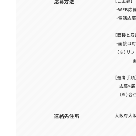
応募方法
【ご応募】
・WEB応
・電話応募
【面接と履
・面接は対
（※）リフ
面接日に
【選考手順
応募>履
（※）合
連絡先住所
大阪府大阪