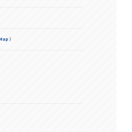
 Map
）