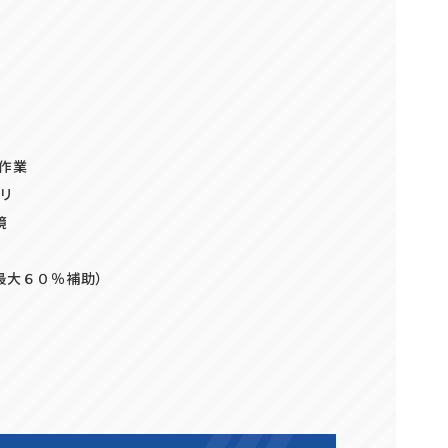
正社員(中途)採用
アルバイト・
パート採用
作業
リ
境
最大６０％補助）