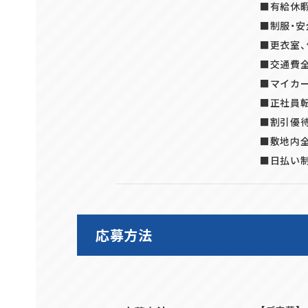
■有給休
■制服・安
■更衣室
■交通費全
■マイカー
■正社員
■割引優
■敷地内全
■日払い制
応募方法