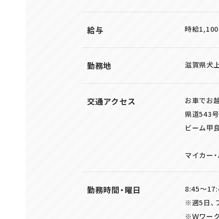
給与
時給1,1
勤務地
滋賀県犬上
交通アクセス
お車でお
県道543
ビーム甲
マイカー
勤務時間・曜日
8:45～17
※週5日、
※Ｗワー