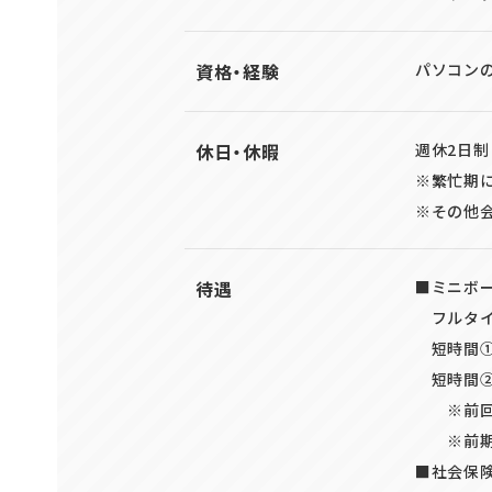
資格・経験
パソコン
休日・休暇
週休2日制
※繁忙期
※その他
待遇
■ミニボー
フルタイ
短時間①社
短時間②
※前回実
※前期勤
■社会保険