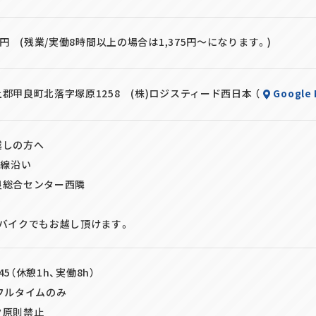
00円 (残業/実働8時間以上の場合は1,375円～になります。)
郡甲良町北落字塚原1258 (株)ロジスティード西日本 （
Google
越しの方へ
号線沿い
良総合センター西隣
・バイクでもお越し頂けます。
:45（休憩1h、実働8h）
フルタイムのみ
ク原則禁止