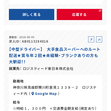
詳しく見る
応募する
更新日
2026-08-05
ア
パ
求人ID
AB0113284816
ル
ー
【中型ドライバー】 大手食品スーパーへのルート
バ
ト
配送★賞与年２回★未経験・ブランクありの方も
イ
大歓迎！！
ト
就業先
ロジスティード東日本株式会社
勤務地
神奈川県高座郡寒川町倉見１３３９－２ ロジステ
ィード内 （
Google Map
）
給与
☆時給１，３００円 ＋交通費全額支給（規定あり）