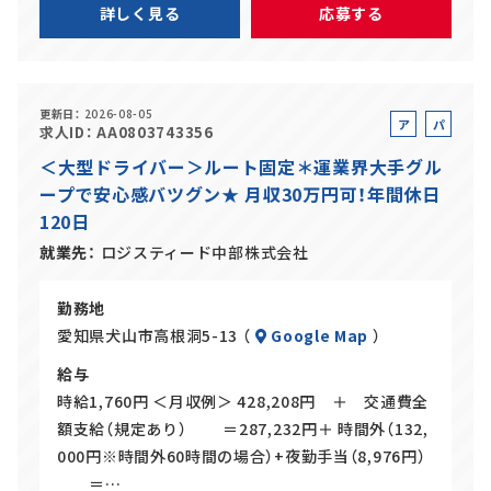
詳しく見る
応募する
更新日
2026-08-05
ア
パ
求人ID
AA0803743356
ル
ー
＜大型ドライバー＞ルート固定＊運業界大手グル
バ
ト
ープで安心感バツグン★ 月収30万円可！年間休日
イ
120日
ト
就業先
ロジスティード中部株式会社
勤務地
愛知県犬山市高根洞5-13 （
Google Map
）
給与
時給1,760円 ＜月収例＞ 428,208円 ＋ 交通費全
額支給（規定あり） ＝287,232円＋ 時間外（132,
000円※時間外60時間の場合）+夜勤手当（8,976円）
＝…