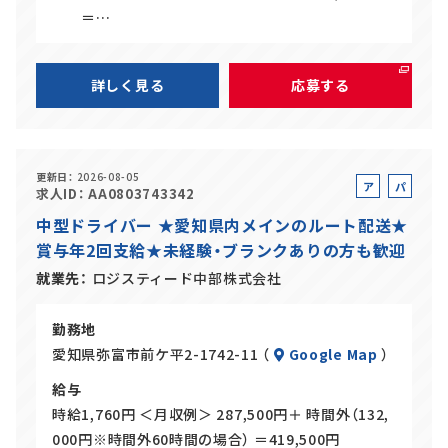
＝…
詳しく見る
応募する
更新日
2026-08-05
ア
パ
求人ID
AA0803743342
ル
ー
中型ドライバー ★愛知県内メインのルート配送★
バ
ト
賞与年2回支給★未経験・ブランクありの方も歓迎
イ
ト
就業先
ロジスティード中部株式会社
勤務地
愛知県弥富市前ケ平2-1742-11 （
Google Map
）
給与
時給1,760円 ＜月収例＞ 287,500円＋ 時間外（132,
000円※時間外60時間の場合） ＝419,500円