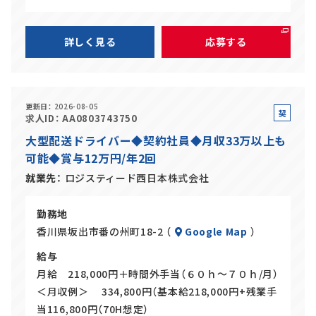
詳しく見る
応募する
更新日
2026-08-05
契
求人ID
AA0803743750
約
大型配送ドライバー◆契約社員◆月収33万以上も
社
可能◆賞与12万円/年2回
員
就業先
ロジスティード西日本株式会社
勤務地
香川県坂出市番の州町18-2 （
Google Map
）
給与
月給 218,000円＋時間外手当（６０ｈ～７０ｈ/月）
＜月収例＞ 334,800円（基本給218,000円+残業手
当116,800円（70H想定）