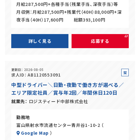
月給287,500円+各種手当（残業手当、深夜手当）等
月収例：月給287,500円+残業代（40H）88,000円+深
夜手当（40H）17,600円 総額393,100円
詳しく見る
応募する
更新日
2026-08-05
契
求人ID
AB1120553091
約
中型ドライバー＼日勤・夜勤で働き方が選べる／
社
エリア限定社員／賞与年2回／年間休日120日
員
就業先
ロジスティード中部株式会社
勤務地
富山県射水市流通センター青井谷1-10-2 （
Google Map
）