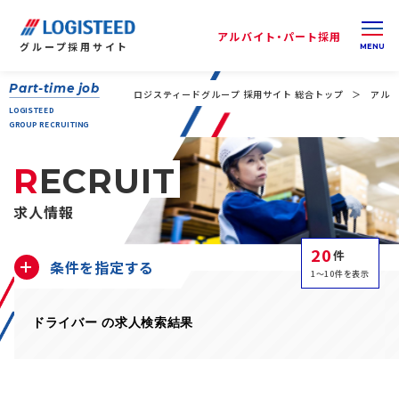
アルバイト・パート採用
グループ
採用サイト
Part-time job
ロジスティードグループ 採用サイト 総合トップ
アルバ
LOGISTEED
GROUP RECRUITING
RECRUIT
求人情報
20
件
条件を指定する
1～10件を表示
ドライバー の求人検索結果