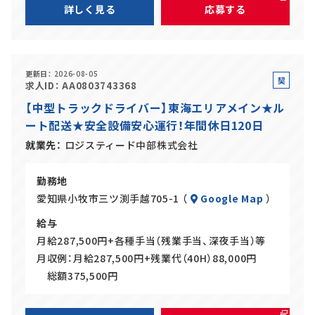
詳しく見る
応募する
更新日
2026-08-05
契
求人ID
AA0803743368
約
【中型トラックドライバー】東海エリアメイン★ル
社
ート配送★安全設備安心運行！年間休日120日
員
就業先
ロジスティード中部株式会社
勤務地
愛知県小牧市三ツ渕手越705-1 （
Google Map
）
給与
月給287,500円+各種手当（残業手当、深夜手当）等
月収例：月給287,500円+残業代（40H）88,000円
総額375,500円