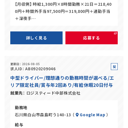
【月収例】 時給1,300円×8時間勤務×21日＝218,40
0円＋時間外手当97,500円＝319,800円＋通勤手当
＋深夜手…
詳しく見る
応募する
更新日
2026-08-05
契
求人ID
AB0920209046
約
中型ドライバー/理想通りの勤務時間が選べる/エ
社
リア限定社員/賞与年2回あり/有給休暇20日付与
員
就業先
ロジスティード中部株式会社
勤務地
石川県白山市森島町う140-13 （
Google Map
）
給与