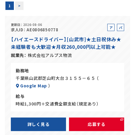
1
>
正社員(中途)採用
更新日
2026-08-06
ア
パ
求人ID
AE0806850778
ル
ー
【ハイエースドライバー】[山武市]★土日祝休み★
アルバイト・
パート採用
バ
ト
未経験者も大歓迎★月収260,000円以上可能★
イ
ト
就業先
株式会社アルプス物流
勤務地
千葉県山武郡芝山町大台３１５５－６５ （
Google Map
）
給与
時給1,300円＋交通費全額支給（規定あり）
SHARE
詳しく見る
応募する