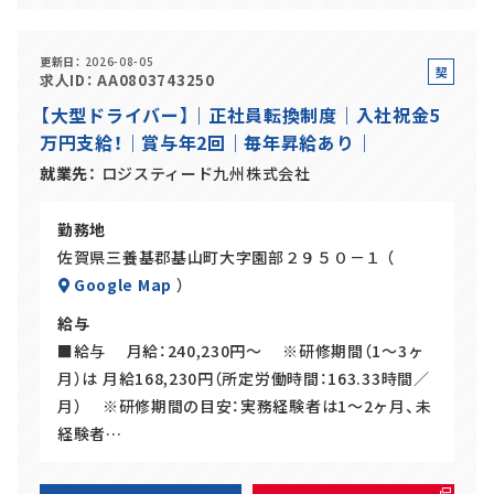
更新日
2026-08-05
契
求人ID
AA0803743250
約
【大型ドライバー】｜正社員転換制度｜入社祝金5
社
万円支給！｜賞与年2回｜毎年昇給あり｜
員
就業先
ロジスティード九州株式会社
勤務地
佐賀県三養基郡基山町大字園部２９５０－１ （
Google Map
）
給与
■給与 月給：240,230円～ ※研修期間（1～3ヶ
月）は 月給168,230円（所定労働時間：163.33時間／
月） ※研修期間の目安：実務経験者は1～2ヶ月、未
経験者…