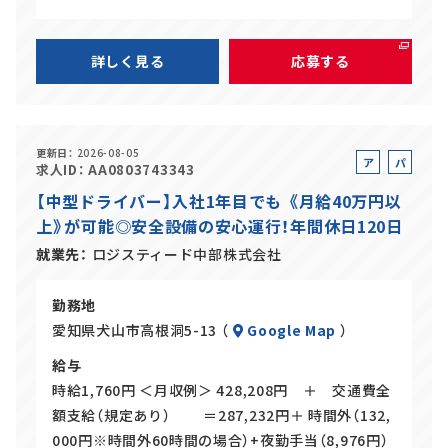
詳しく見る
応募する
更新日
2026-08-05
ア
パ
求人ID
AA0803743343
ル
ー
【中型ドライバー】入社1年目でも 《月給40万円以
バ
ト
上》が可能◎安全設備の安心運行！年間休日120日
イ
ト
就業先
ロジスティード中部株式会社
勤務地
愛知県犬山市高根洞5-13 （
Google Map
）
給与
時給1,760円 ＜月収例＞ 428,208円 ＋ 交通費全
額支給（規定あり） ＝287,232円＋ 時間外（132,
000円※時間外60時間の場合）+夜勤手当（8,976円）