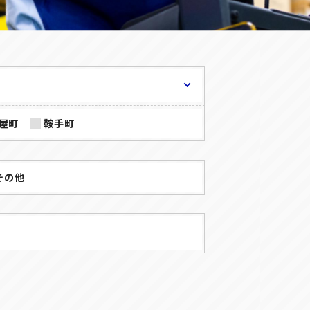
正社員(中途)採用
アルバイト・
パート採用
屋町
鞍手町
その他