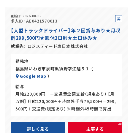
正社員(中途)採用
更新日
2026-08-05
契
求人ID
AE0421570013
約
【大型トラックドライバー】年２回賞与あり★月収
社
例299,500円★週休2日制★土日休み★
員
アルバイト・
パート採用
就業先
ロジスティード東日本株式会社
勤務地
福島県いわき市泉町黒須野字江越５１ （
Google Map
）
給与
月給220,000円 ＋交通費全額支給（規定あり） 【月
収例】 月給220,000円＋時間外手当79,500円＝299,
SHARE
500円＋交通費(規定あり) ※時間外45時間で算出
詳しく見る
応募する