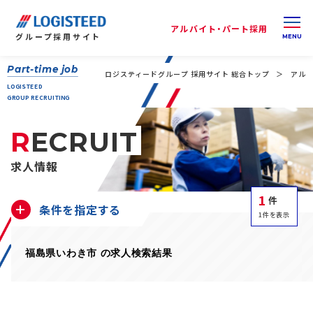
アルバイト・パート採用
グループ
採用サイト
Part-time job
ロジスティードグループ 採用サイト 総合トップ
アルバ
LOGISTEED
GROUP RECRUITING
RECRUIT
求人情報
1
件
条件を指定する
1件を表示
福島県いわき市 の求人検索結果