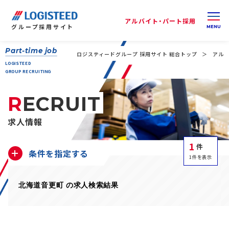
アルバイト・パート採用
グループ
採用サイト
Part-time job
ロジスティードグループ 採用サイト 総合トップ
アルバ
LOGISTEED
GROUP RECRUITING
RECRUIT
求人情報
1
件
条件を指定する
1件を表示
北海道音更町 の求人検索結果