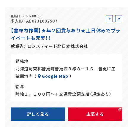
正社員(中途)採用
更新日
2026-08-05
ア
パ
求人ID
AE0731692507
ル
ー
【倉庫内作業】★年２回賞与あり★土日休みでプラ
バ
ト
イベートも充実！！
イ
アルバイト・
パート採用
ト
就業先
ロジスティード北日本株式会社
勤務地
北海道河東郡音更町音更西３線８－１６ 音更IC工
業団地内 （
Google Map
）
給与
時給１，１００円～＋交通費全額支給（規定あり）
SHARE
詳しく見る
応募する