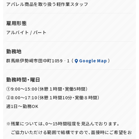
行う作業
アパレル商品を取り扱う軽作業スタッフ
【梱包作業】
雇用形態
検品された商品を指定の箱へ箱詰めする作業
アルバイト / パート
その他、上記に付随する作業
勤務地
群馬県伊勢崎市田中町1059‐1 （
Google Map
）
勤務時間・曜日
①9:00～15:00（休憩１時間・実働5時間）
②8:00～17:10（休憩１時間10分・実働８時間）
週1日～勤務OK
※残業については、0～15時間程度を見込んでおります。
ご協力いただける範囲で結構ですので、面接時にご希望をお