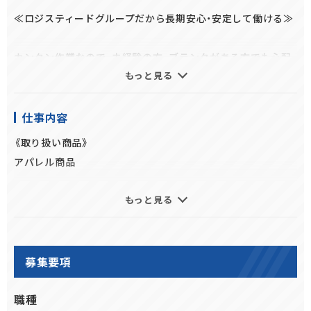
≪ロジスティードグループだから長期安心・安定して働ける≫
カンタン作業なので、未経験の方、ブランクがある方でも心配
もっと見る
なし！
取り扱う商品はアパレル商品のため、重たいものはほとんどあ
りません！
仕事内容
また、綺麗な倉庫のため衛生面も心配ありません◎
《取り扱い商品》
アパレル商品
週１日～勤務OKなので仕事とプライベートも両立できます♪
もっと見る
【ピッキング作業】
学生・主婦（夫）・フリーター、
ハンディターミナルにて指定されたロケーションから、指示さ
20代・30代・40代・50代、中高年の方、
れた商品を集める作業
みんなが活躍中の職場です！
募集要項
【検品作業】
ピッキングされた商品が指定した数量と合っているか確認を
職種