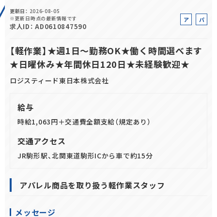
更新日
2026-08-05
正社員(中途)採用
※更新日時点の最新情報です
ア
パ
求人ID
AD0610847590
ル
ー
バ
ト
【軽作業】★週1日～勤務OK★働く時間選べます
イ
★日曜休み★年間休日120日★未経験歓迎★
ト
アルバイト・
パート採用
ロジスティード東日本株式会社
給与
時給1,063円＋交通費全額支給（規定あり）
交通アクセス
JR駒形駅、北関東道駒形ICから車で約15分
SHARE
アパレル商品を取り扱う軽作業スタッフ
メッセージ