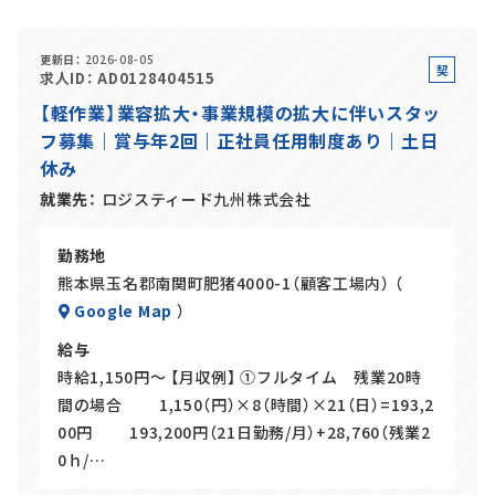
正社員(中途)採用
更新日
2026-08-05
契
求人ID
AD0128404515
約
【軽作業】業容拡大・事業規模の拡大に伴いスタッ
社
フ募集｜賞与年2回｜正社員任用制度あり｜土日
員
アルバイト・
パート採用
休み
就業先
ロジスティード九州株式会社
勤務地
熊本県玉名郡南関町肥猪4000-1（顧客工場内） （
Google Map
）
給与
時給1,150円～ 【月収例】 ①フルタイム 残業20時
SHARE
間の場合 1,150（円）×8（時間）×21（日）=193,2
00円 193,200円（21日勤務/月）+28,760（残業2
0ｈ/…