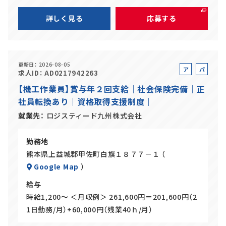
詳しく見る
応募する
更新日
2026-08-05
ア
パ
求人ID
AD0217942263
ル
ー
【機工作業員】賞与年２回支給｜社会保険完備｜正
バ
ト
社員転換あり｜資格取得支援制度｜
イ
ト
就業先
ロジスティード九州株式会社
勤務地
熊本県上益城郡甲佐町白旗１８７７－１ （
Google Map
）
給与
時給1,200～ ＜月収例＞ 261,600円＝201,600円（2
1日勤務/月）+60,000円（残業40ｈ/月）