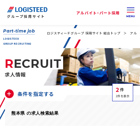
アルバイト・パート採用
グループ
採用サイト
Part-time job
ロジスティードグループ 採用サイト 総合トップ
アルバ
LOGISTEED
GROUP RECRUITING
RECRUIT
求人情報
2
件
条件を指定する
2件を表示
熊本県 の求人検索結果