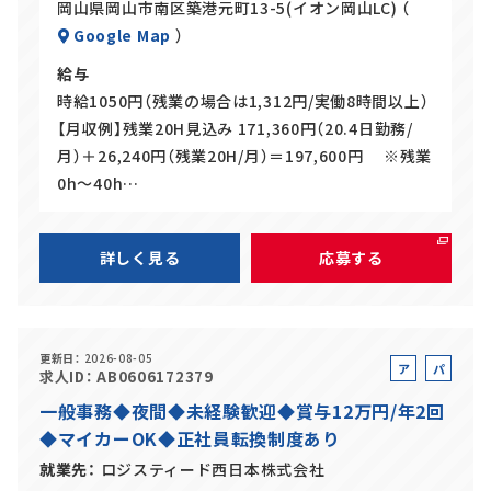
岡山県岡山市南区築港元町13-5(イオン岡山LC) （
Google Map
）
給与
時給1050円（残業の場合は1,312円/実働8時間以上）
【月収例】残業20H見込み 171,360円（20.4日勤務/
月）＋26,240円（残業20H/月）＝197,600円 ※残業
0h～40h…
詳しく見る
応募する
更新日
2026-08-05
ア
パ
求人ID
AB0606172379
ル
ー
一般事務◆夜間◆未経験歓迎◆賞与12万円/年2回
バ
ト
◆マイカーOK◆正社員転換制度あり
イ
ト
就業先
ロジスティード西日本株式会社