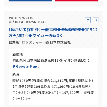
更新日
2026-08-05
ア
パ
求人ID
AD0925616248
ル
ー
【障がい者採用枠】一般事務◆未経験歓迎◆賞与12
バ
ト
万円/年2回◆マイカー通勤OK
イ
ト
就業先
ロジスティード西日本株式会社
勤務地
岡山県岡山市南区築港元町13-5(イオン岡山LC) （
Google Map
）
給与
時給1050円（残業の場合は1,312円/実働8時間以上）
【月収例】残業20H見込み 171,360円（20.4日勤務/
月）＋26,240円（残業20H/月）＝197,600円 ※残業
0h～40h…