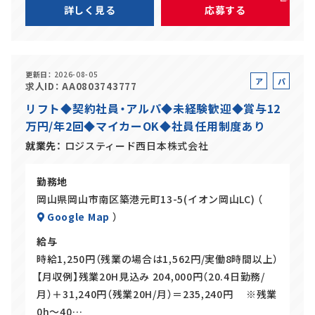
詳しく見る
応募する
更新日
2026-08-05
ア
パ
求人ID
AA0803743777
ル
ー
リフト◆契約社員・アルパ◆未経験歓迎◆賞与12
バ
ト
万円/年2回◆マイカーOK◆社員任用制度あり
イ
ト
就業先
ロジスティード西日本株式会社
勤務地
岡山県岡山市南区築港元町13-5(イオン岡山LC) （
Google Map
）
給与
時給1,250円（残業の場合は1,562円/実働8時間以上）
【月収例】残業20H見込み 204,000円（20.4日勤務/
月）＋31,240円（残業20H/月）＝235,240円 ※残業
0h～40…