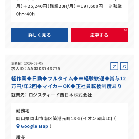
月）＋26,240円（残業20H/月）＝197,600円 ※残業
0h～40h…
詳しく見る
応募する
更新日
2026-08-05
ア
パ
求人ID
AA0803743775
ル
ー
軽作業◆日勤◆フルタイム◆未経験歓迎◆賞与12
バ
ト
万円/年2回◆マイカーOK◆正社員転換制度あり
イ
ト
就業先
ロジスティード西日本株式会社
勤務地
岡山県岡山市南区築港元町13-5(イオン岡山LC) （
Google Map
）
給与