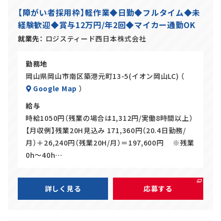
ル
ー
【障がい者採用枠】軽作業◆日勤◆フルタイム◆未
バ
ト
経験歓迎◆賞与12万円/年2回◆マイカー通勤OK
イ
ト
就業先
ロジスティード西日本株式会社
勤務地
岡山県岡山市南区築港元町13-5(イオン岡山LC) （
Google Map
）
給与
時給1050円（残業の場合は1,312円/実働8時間以上）
【月収例】残業20H見込み 171,360円（20.4日勤務/
月）＋26,240円（残業20H/月）＝197,600円 ※残業
0h～40h…
詳しく見る
応募する