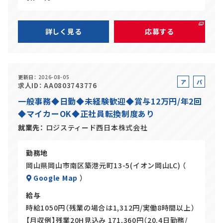
詳しく見る
応募する
更新日
2026-08-05
ア
パ
求人ID
AA0803743776
ル
ー
一般事務◆日勤◆未経験歓迎◆賞与12万円/年2回
バ
ト
◆マイカーOK◆正社員転換制度あり
イ
ト
就業先
ロジスティード西日本株式会社
勤務地
岡山県岡山市南区築港元町13-5(イオン岡山LC) （
Google Map
）
給与
時給1050円（残業の場合は1,312円/実働8時間以上）
【月収例】残業20H見込み 171,360円（20.4日勤務/