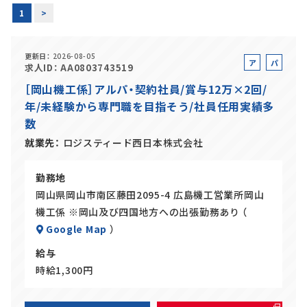
1
>
正社員(中途)採用
更新日
2026-08-05
ア
パ
求人ID
AA0803743519
ル
ー
［岡山機工係］アルパ・契約社員/賞与12万×2回/
アルバイト・
パート採用
バ
ト
年/未経験から専門職を目指そう/社員任用実績多
イ
数
ト
就業先
ロジスティード西日本株式会社
勤務地
岡山県岡山市南区藤田2095-4 広島機工営業所岡山
機工係 ※岡山及び四国地方への出張勤務あり （
Google Map
）
SHARE
給与
時給1,300円