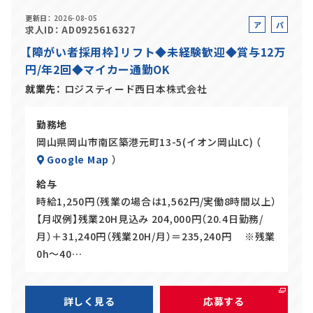
更新日
2026-08-05
ア
パ
求人ID
AD0925616327
ル
ー
【障がい者採用枠】リフト◆未経験歓迎◆賞与12万
バ
ト
円/年2回◆マイカー通勤OK
イ
ト
就業先
ロジスティード西日本株式会社
勤務地
岡山県岡山市南区築港元町13-5(イオン岡山LC) （
Google Map
）
給与
時給1,250円（残業の場合は1,562円/実働8時間以上）
【月収例】残業20H見込み 204,000円（20.4日勤務/
月）＋31,240円（残業20H/月）＝235,240円 ※残業
0h～40…
詳しく見る
応募する