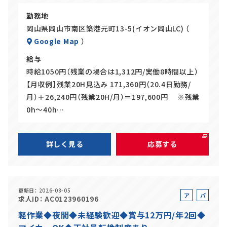
勤務地
岡山県岡山市南区築港元町13-5(イオン岡山LC) （
Google Map
）
給与
時給1050円（残業の場合は1,312円/実働8時間以上）
【月収例】残業20H見込み 171,360円（20.4日勤務/
月）＋26,240円（残業20H/月）＝197,600円 ※残業
0h～40h…
詳しく見る
応募する
更新日
2026-08-05
ア
パ
求人ID
AC0123960196
ル
ー
軽作業◆夜間◆未経験歓迎◆賞与12万円/年2回◆
バ
ト