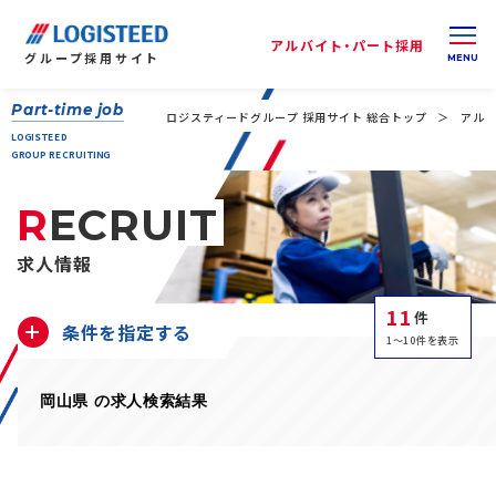
アルバイト・パート採用
グループ
採用サイト
Part-time job
ロジスティードグループ 採用サイト 総合トップ
アルバ
LOGISTEED
GROUP RECRUITING
RECRUIT
求人情報
11
件
条件を指定する
1～10件を表示
岡山県 の求人検索結果