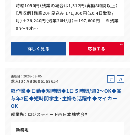
時給1050円（残業の場合は1,312円/実働8時間以上）
【月収例】残業20H見込み 171,360円（20.4日勤務/
月）＋26,240円（残業20H/月）＝197,600円 ※残業
0h～40h…
詳しく見る
応募する
更新日
2026-08-05
ア
パ
求人ID
AB0606168654
ル
ー
軽作業◆日勤◆短時間◆1日５時間/週2～OK◆賞
バ
ト
与年2回◆短時間学生・主婦も活躍中◆マイカー
イ
OK
ト
就業先
ロジスティード西日本株式会社
勤務地