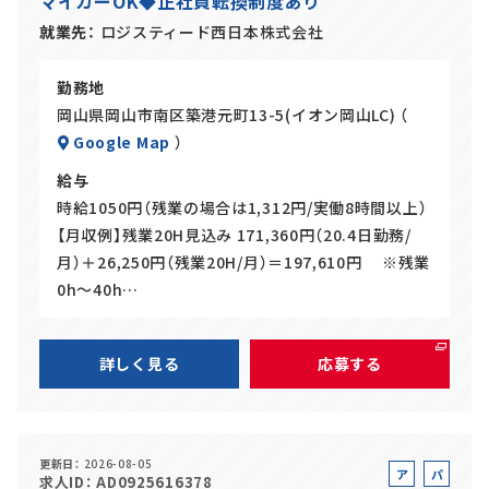
マイカーOK◆正社員転換制度あり
イ
ト
就業先
ロジスティード西日本株式会社
勤務地
岡山県岡山市南区築港元町13-5(イオン岡山LC) （
Google Map
）
給与
時給1050円（残業の場合は1,312円/実働8時間以上）
【月収例】残業20H見込み 171,360円（20.4日勤務/
月）＋26,250円（残業20H/月）＝197,610円 ※残業
0h～40h…
詳しく見る
応募する
更新日
2026-08-05
ア
パ
求人ID
AD0925616378