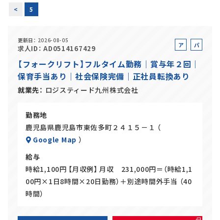
<
5
正社員(中途)採用
更新日
2026-08-05
ア
パ
求人ID
AD0514167429
ル
ー
【フォークリフト】フルタイム勤務｜賞与年２回｜
アルバイト・
パート採用
バ
ト
保育手当あり｜社会保険完備｜正社員転換あり
イ
ト
就業先
ロジスティード九州株式会社
勤務地
鹿児島県鹿児島市東佐多町２４１５－１ （
Google Map
）
給与
時給1,100円 【月収例】 月収 231,000円＝（時給1,1
SHARE
00円×1日8時間×20日勤務）＋別途時間外手当 （40
時間）