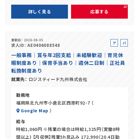
詳しく見る
応募する
更新日
2026-08-05
ア
パ
求人ID
AE0406088548
ル
ー
一般事務｜賞与年2回支給｜未経験歓迎｜育児休
バ
ト
暇制度あり｜保育手当あり｜週休二日制｜正社員
イ
転換制度あり
ト
就業先
ロジスティード九州株式会社
勤務地
福岡県北九州市小倉北区西港町92-7 （
Google Map
）
給与
時給1,060円 ※残業の場合は時給1,325円（実働8時
間以上) 【月収例】残業5h見込み 172,990（20.4日勤