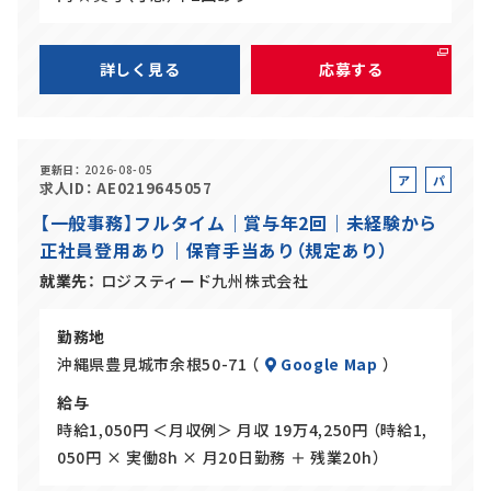
詳しく見る
応募する
更新日
2026-08-05
ア
パ
求人ID
AE0219645057
ル
ー
【一般事務】フルタイム｜賞与年2回｜未経験から
バ
ト
正社員登用あり｜保育手当あり（規定あり）
イ
ト
就業先
ロジスティード九州株式会社
勤務地
沖縄県豊見城市余根50-71 （
Google Map
）
給与
時給1,050円 ＜月収例＞ 月収 19万4,250円 （時給1,
050円 × 実働8h × 月20日勤務 ＋ 残業20h）