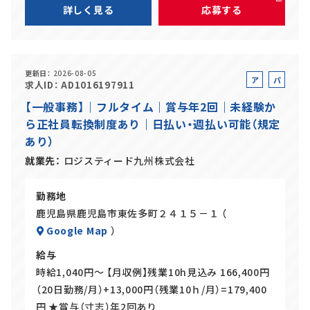
詳しく見る
応募する
更新日
2026-08-05
ア
パ
求人ID
AD1016197911
ル
ー
【一般事務】｜フルタイム｜賞与年2回｜未経験か
バ
ト
ら正社員転換制度あり｜日払い・週払い可能（規定
イ
あり）
ト
就業先
ロジスティード九州株式会社
勤務地
鹿児島県鹿児島市東佐多町２４１５－１ （
Google Map
）
給与
時給1,040円～ 【月収例】残業10h見込み 166,400円
（20日勤務/月）+13,000円（残業10ｈ/月）=179,400
円 ★賞与（寸志）年2回あり