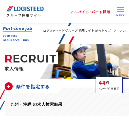
アルバイト・パート採用
グループ
採用サイト
Part-time job
ロジスティードグループ 採用サイト 総合トップ
アルバ
LOGISTEED
GROUP RECRUITING
RECRUIT
求人情報
44
件
条件を指定する
41～44件を表示
九州・沖縄 の求人検索結果