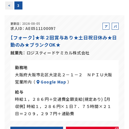
<
3
正社員(中途)採用
更新日
2026-08-05
ア
パ
求人ID
AE0511100097
ル
ー
【フォーク】★年２回賞与あり★土日祝日休み★日
アルバイト・
パート採用
バ
ト
勤のみ★ブランクOK★
イ
ト
就業先
ロジスティードケミカル株式会社
勤務地
大阪府大阪市北区大淀北２－１－２ ＮＰＩＵ大阪
営業所内 （
Google Map
）
給与
時給１，２８６円＋交通費全額支給(規定あり) 【月
SHARE
収例】 時給１，２８６円×１日７．７５時間×２１
日＝２０９，２９７円＋通勤費