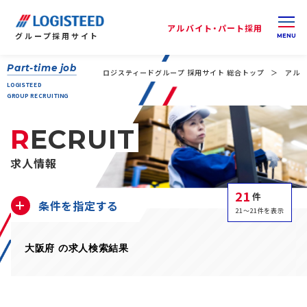
アルバイト・パート採用
グループ
採用サイト
Part-time job
ロジスティードグループ 採用サイト 総合トップ
アルバ
LOGISTEED
GROUP RECRUITING
RECRUIT
求人情報
21
件
条件を指定する
21～21件を表示
大阪府 の求人検索結果