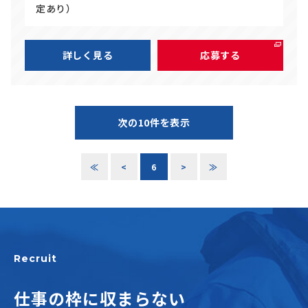
定あり）
詳しく見る
応募する
次の10件を表示
≪
<
6
>
≫
Recruit
仕事の枠に収まらない