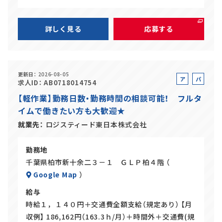
詳しく見る
応募する
更新日
2026-08-05
ア
パ
求人ID
AB0718014754
ル
ー
【軽作業】勤務日数・勤務時間の相談可能！ フルタ
バ
ト
イムで働きたい方も大歓迎★
イ
ト
就業先
ロジスティード東日本株式会社
勤務地
千葉県柏市新十余二３－１ ＧＬＰ柏４階 （
Google Map
）
給与
時給１，１４０円＋交通費全額支給（規定あり） 【月
収例】 186,162円（163.3ｈ/月）＋時間外＋交通費(規