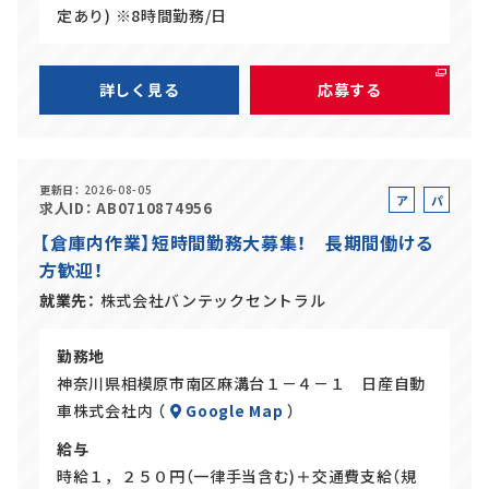
定あり) ※8時間勤務/日
詳しく見る
応募する
更新日
2026-08-05
ア
パ
求人ID
AB0710874956
ル
ー
【倉庫内作業】短時間勤務大募集！ 長期間働ける
バ
ト
方歓迎！
イ
ト
就業先
株式会社バンテックセントラル
勤務地
神奈川県相模原市南区麻溝台１－４－１ 日産自動
車株式会社内 （
Google Map
）
給与
時給１，２５０円（一律手当含む)＋交通費支給（規