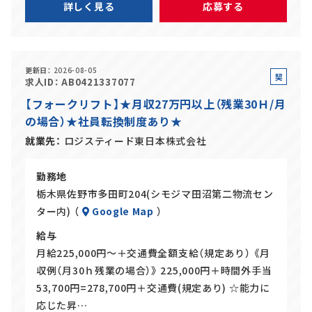
詳しく見る
応募する
更新日
2026-08-05
契
求人ID
AB0421337077
約
【フォークリフト】★月収27万円以上（残業30Ｈ/月
社
の場合）★社員転換制度あり★
員
就業先
ロジスティード東日本株式会社
勤務地
栃木県佐野市多田町204(シモジマ田沼第二物流セン
ター内) （
Google Map
）
給与
月給225,000円～＋交通費全額支給（規定あり） 《月
収例（月30ｈ残業の場合）》 225,000円＋時間外手当
53,700円=278,700円＋交通費(規定あり) ☆能力に
応じた昇…