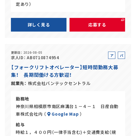
定あり）
詳しく見る
応募する
更新日
2026-08-05
ア
パ
求人ID
AB0710874954
ル
ー
【フォークリフトオペレーター】短時間勤務大募
バ
ト
集！ 長期間働ける方歓迎！
イ
ト
就業先
株式会社バンテックセントラル
勤務地
神奈川県相模原市南区麻溝台１－４－１ 日産自動
車株式会社内 （
Google Map
）
給与
時給１，４００円（一律手当含む)＋交通費支給（規