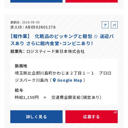
更新日
2026-08-05
ア
パ
求人ID
AB0502601276
ル
ー
【軽作業】 化粧品のピッキングと梱包 ☆ 送迎バ
バ
ト
スあり さらに館内食堂・コンビニあり！
イ
ト
就業先
ロジスティード東日本株式会社
勤務地
埼玉県比企郡川島町かわじま２丁目１－１ プロロ
ジスパーク川島内 （
Google Map
）
給与
時給1,150円 ＋ 交通費全額支給（規定あり）
詳しく見る
応募する