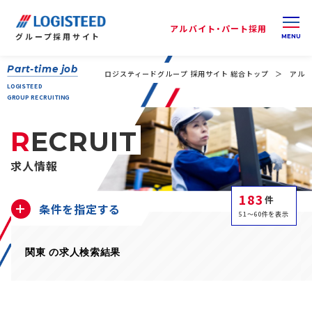
アルバイト・パート採用
グループ
採用サイト
Part-time job
ロジスティードグループ 採用サイト 総合トップ
アルバ
LOGISTEED
GROUP RECRUITING
RECRUIT
求人情報
183
件
条件を指定する
51～60件を表示
関東 の求人検索結果