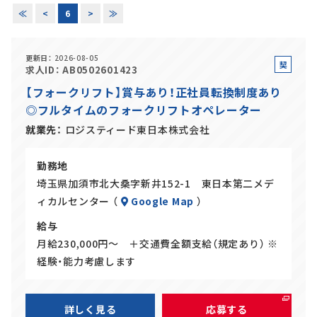
≪
<
6
>
≫
正社員(中途)採用
更新日
2026-08-05
契
求人ID
AB0502601423
約
【フォークリフト】賞与あり！正社員転換制度あり
アルバイト・
パート採用
社
◎フルタイムのフォークリフトオペレーター
員
就業先
ロジスティード東日本株式会社
勤務地
埼玉県加須市北大桑字新井152-1 東日本第二メデ
ィカルセンター （
Google Map
）
給与
月給230,000円～ ＋交通費全額支給（規定あり） ※
SHARE
経験・能力考慮します
詳しく見る
応募する