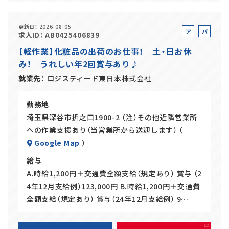
更新日
2026-08-05
ア
パ
求人ID
AB0425406839
ル
ー
【軽作業】化粧品の出荷のお仕事！ 土・日お休
バ
ト
み！ うれしい年2回賞与あり♪
イ
ト
就業先
ロジスティード東日本株式会社
勤務地
埼玉県深谷市折之口1900-2 （注）その他近隣営業所
への作業支援あり（当営業所から送迎します） （
Google Map
）
給与
A.時給1,200円＋交通費全額支給（規定あり） 賞与 （2
4年12月支給例）123,000円 B.時給1,200円＋交通費
全額支給（規定あり） 賞与（24年12月支給例） 9…