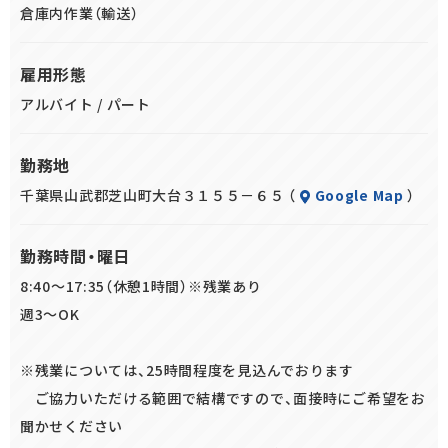
タイズ作業
倉庫内作業（輸送）
※検収作業はハンディ端末によるバーコード照合作業等を
含みます
雇用形態
アルバイト / パート
勤務地
千葉県山武郡芝山町大台３１５５－６５ （
Google Map
）
勤務時間・曜日
8:40～17:35（休憩1時間）※残業あり
週3～OK
※残業については、25時間程度を見込んでおります
ご協力いただける範囲で結構ですので、面接時にご希望をお
聞かせください