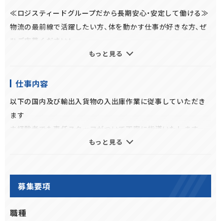
≪ロジスティードグループだから長期安心・安定して働ける≫
物流の最前線で活躍したい方、体を動かす仕事が好きな方、ぜ
ひご応募ください！
もっと見る
働き方選べます！
週の勤務日数は3日から5日までお選びいただけます◎
仕事内容
以下の国内及び輸出入貨物の入出庫作業に従事していただき
フルタイムでガッツリ働きたい、勤務日数を減らしてプライベ
ます
ートを充実させたい、
未経験者でも専任スタッフがついて丁寧に指導いたします
扶養範囲内で働きたい、などライフスタイルに合わせて働き方
もっと見る
が選べる職場です♪
《主な業務内容》
◆入荷作業
★お仕事のポイント★
倉庫に到着した貨物の仕分け作業、検収作業
募集要項
・社員転換制度あり
◆出荷作業
・車、バイク、自転車通勤OK
出荷する貨物の検収作業、梱包作業、ラベル貼付作業、パレ
職種