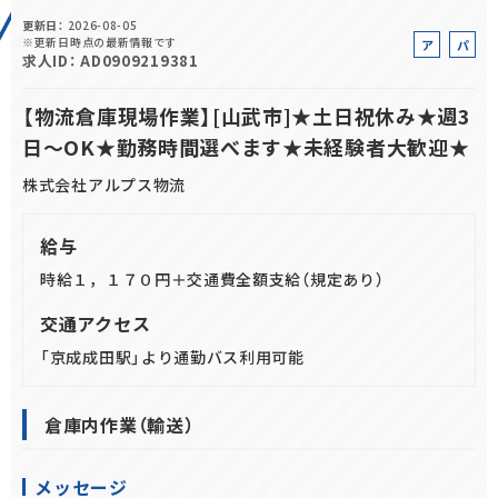
更新日
2026-08-05
正社員(中途)採用
※更新日時点の最新情報です
ア
パ
求人ID
AD0909219381
ル
ー
バ
ト
【物流倉庫現場作業】[山武市]★土日祝休み★週3
イ
日～OK★勤務時間選べます★未経験者大歓迎★
ト
アルバイト・
パート採用
株式会社アルプス物流
給与
時給１，１７０円＋交通費全額支給（規定あり）
交通アクセス
「京成成田駅」より通勤バス利用可能
SHARE
倉庫内作業（輸送）
メッセージ