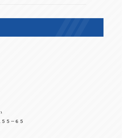
い
１５５－６５