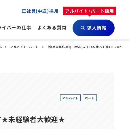
正社員(中途)採用
アルバイト・パート採用
ライバーの仕事
よくある質問
求人情報
市
アルバイト・ パート
【倉庫現場作業】[山武市]★土日祝休み★週3日～OK★勤
アルバイト
パート
す★未経験者大歓迎★