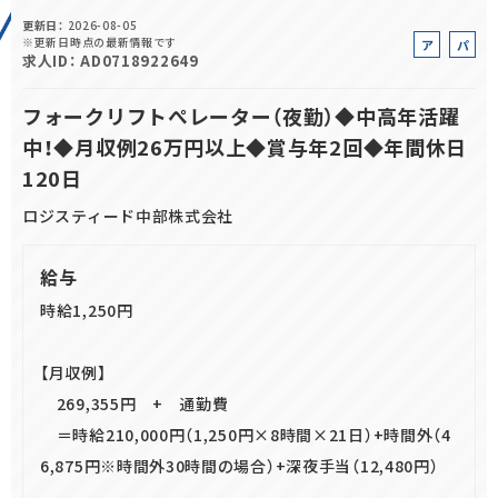
更新日
2026-08-05
正社員(中途)採用
※更新日時点の最新情報です
ア
パ
求人ID
AD0718922649
ル
ー
バ
ト
フォークリフトぺレーター（夜勤）◆中高年活躍
イ
中！◆月収例26万円以上◆賞与年2回◆年間休日
ト
アルバイト・
パート採用
120日
ロジスティード中部株式会社
給与
時給1,250円
【月収例】
SHARE
269,355円 + 通勤費
＝時給210,000円（1,250円×8時間×21日）+時間外（4
6,875円※時間外30時間の場合）+深夜手当（12,480円）