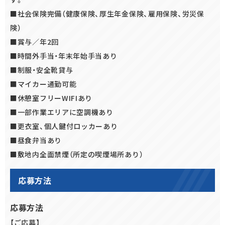
■社会保険完備（健康保険、厚生年金保険、雇用保険、労災保
険）
■賞与／年2回
■時間外手当・年末年始手当あり
■制服・安全靴貸与
■マイカー通勤可能
■休憩室フリーWIFIあり
■一部作業エリアに空調機あり
■更衣室、個人鍵付ロッカーあり
■昼食弁当あり
■敷地内全面禁煙（所定の喫煙場所あり）
応募方法
応募方法
【ご応募】