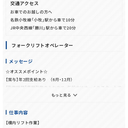
交通アクセス
お車でのお越しの方へ
名鉄小牧線「小牧」駅から車で10分
JR中央西線「勝川」駅から車で20分
フォークリフトオペレーター
メッセージ
☆オススメポイント☆
【賞与】年2回支給あり （6月・12月）
【勤務時間】夜間勤務のみなので、午前中はゆっくりスタートで
もっと見る
きます。
【未経験歓迎！】物流業界が初めてでも一から丁寧に教えます！
【職場環境】作業エリア空調完備 休憩室WIFI完備
仕事内容
【プライベート充実！】週休二日制、年間休日120日、有給休暇も
【構内リフト作業】
しっかりとれます(規定有)