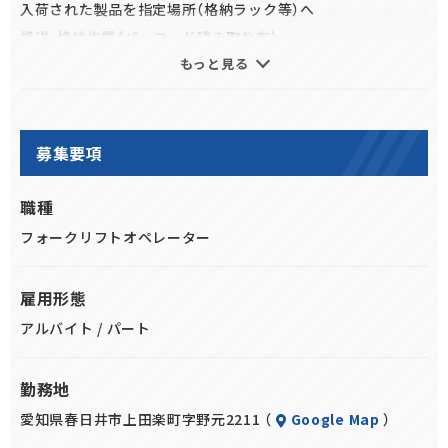
入荷された製品を指定場所（格納ラック等）へ
【正社員転換】スキルアップして正社員も望めます
搬送・格納作業（バーコード読み取り有）
もっと見る
主にパレット荷役で製品は飲料（缶・瓶）
《こんな方歓迎！》
★倉庫作業、物流倉庫での倉庫内作業の業務経験を活かした
【入荷格納作業】
い！
・入荷された荷物（パレット）をバーコード読み取り
募集要項
★午後からの仕事で午前中を有効活用したい！
指示された棚へリフトにて搬送、格納。（リーチリフト使用）
★免許を活かしてスキルアップし正社員を目指したい！
職種
フォークリフトオペレーター
雇用形態
アルバイト / パート
勤務地
愛知県春日井市上田楽町字野元2211 （
Google Map
）