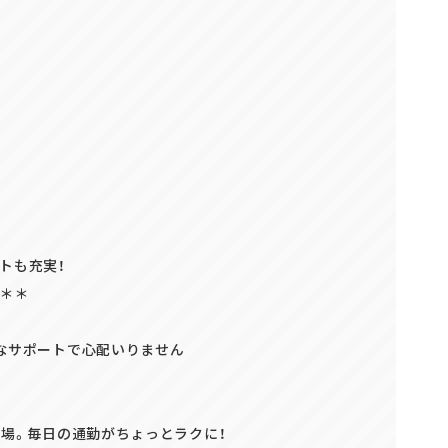
正社員(中途)採用
アルバイト・
パート採用
トも充実！
休＊＊
なサポートで心配いりません
職場。毎日の通勤がちょっとラクに！