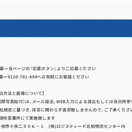
応募＝当ページの『応募ボタン』よりご応募ください
＝0120-781-694へお気軽にお電話ください
出方法と面接について】
（顔写真貼付）は、メール提出、WEB入力による提出もしくは当日持
規定に基づき、採否に関わらず返却致しませんので、ご了承くださ
現地営業所にて実施致します
柏市十余二５０６－１ (株)ロジスティード北柏物流センター内