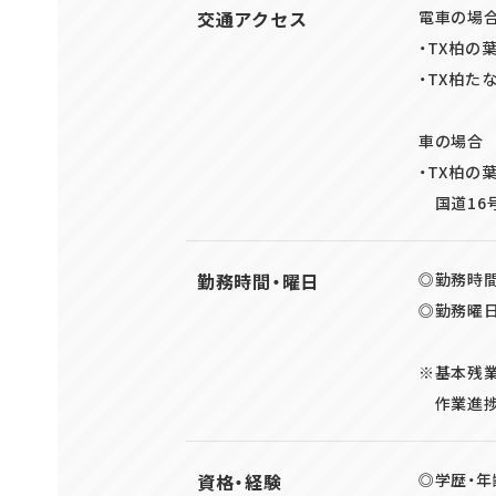
交通アクセス
電車の場
・TX柏の
・TX柏た
車の場合
・TX柏の
国道16
勤務時間・曜日
◎勤務時間：
◎勤務曜日
※基本残
作業進捗
資格・経験
◎学歴・年