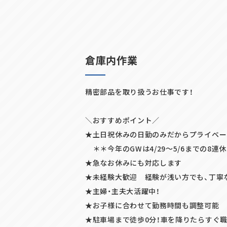
倉庫内作業
精密部品を取り扱うお仕事です！
＼おすすめポイント／
★土日祝休みの日勤のみだからプライベー
＊＊今年のGWは4/29～5/6までの8連
★急なお休みにも対応します
★未経験大歓迎 経験が浅い方でも、丁寧
SHARE
★主婦・主夫大活躍中！
★お子様に合わせて勤務時間も調整可能
★駐車場まで徒歩0分！車を降りたらすぐ