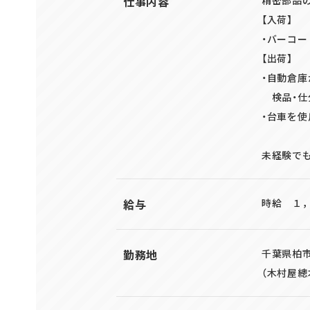
仕事内容
【入荷】
・バーコ
【出荷】
・自動倉庫
検品・仕
・台車を使
未経験で
給与
時給 １
勤務地
千葉県柏
（木村屋總