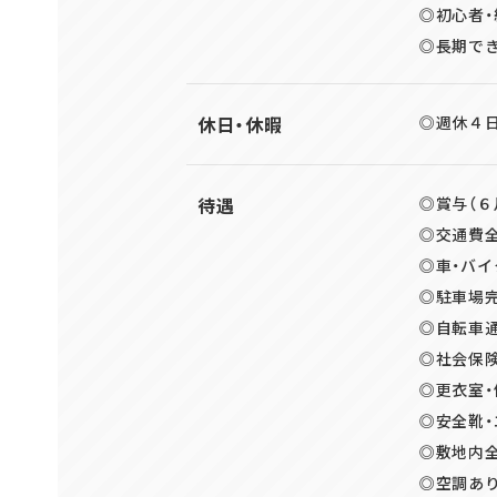
◎初心者
◎長期で
休日・休暇
◎週休４日
待遇
◎賞与（６
◎交通費全
◎車・バイ
◎駐車場
◎自転車通
◎社会保険
◎更衣室
◎安全靴
◎敷地内全
◎空調あ