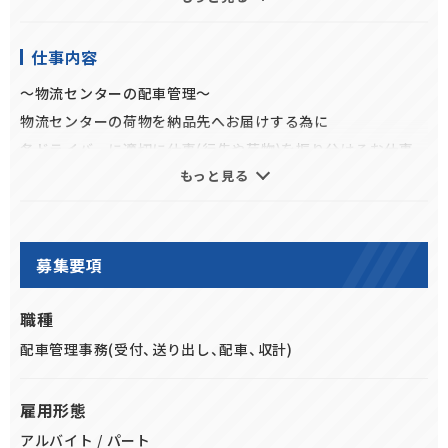
変な面はありますが
とてもやりがいのあるお仕事です。
仕事内容
～物流センターの配車管理～
★賞与年2回(6月、12月支給)
物流センターの荷物を納品先へお届けする為に
★あなたの頑張りを確実に評価します!!!
各ドライバーに適切に仕事(行先や荷物)を振り分けるお仕事
社員転換制度有り。女性の方も大歓迎♪
もっと見る
です。
【主な業務】
・配車業務（集車・協力会社調整）
募集要項
。自家車両運行管理
・締め切り業務
職種
・配送に関わる帳票作成、データ入力
配車管理事務(受付、送り出し、配車、収計)
・その他上記に付随する業務
雇用形態
アルバイト / パート