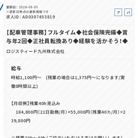
更新日
2026-08-05
正社員(中途)採用
※更新日時点の最新情報です
ア
パ
求人ID
AD0307453819
ル
ー
バ
ト
【配車管理事務】フルタイム◆社会保険完備◆賞
イ
与年2回◆正社員転換あり◆経験を活かそう！◆
ト
アルバイト・
パート採用
ロジスティード九州株式会社
給与
時給1,100円～ (残業の場合は1,375円～になります/実
働8時間以上)
【月収例】残業40h見込み
SHARE
184,800円（21日勤務/月）+55,000円（残業40ｈ/月）=2
39,800円
※残業20h～40h（ご協力いただける方はお願いします）