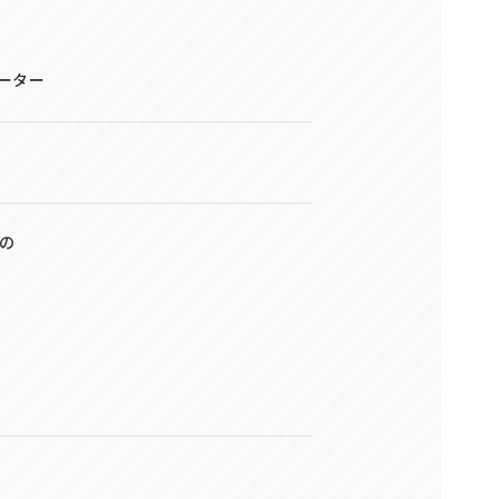
ーター
の