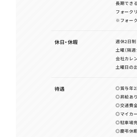
長期でき
フォーク
※フォー
休日・休暇
週休2日制
土曜（隔週
会社カレ
土曜日の
待遇
◎賞与年2
◎昇給あ
◎交通費全
◎マイカー
◎駐車場
◎慶弔休