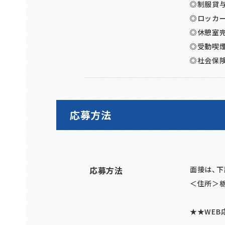
◎制服貸
◎ロッカ
◎休憩室
◎受動喫
◎社会保険
応募方法
応募方法
面接は、
＜住所＞栃
★★WEB