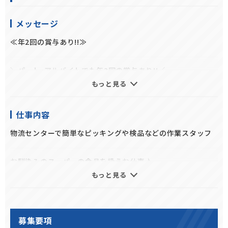
メッセージ
≪年2回の賞与あり!!≫
＼パート・アルバイトでも年2回の賞与あり!!／
もっと見る
週1日～、1日4ｈ～ＯＫ！日勤も夜勤も選べます。
自分のペースで無理なく働けるのが最大の魅力です♪
仕事内容
★お仕事のポイント
物流センターで簡単なピッキングや検品などの作業スタッフ
・スキマ時間で働ける：1日4hの短時間から、8hのフルタイムま
で選べます！
お馴染みのスーパーの食品を扱うお仕事♪
・働き方が選べる：週1日～5日、日勤・夜勤などライフスタイル
もっと見る
物流センターにて仕分けや検品、梱包などカンタンな作業をお
に合わせて相談OK！
任せします！
・土日祝のみ勤務OK:
「土日のどちらか1日だけ」「土日メインで週2日」という働き方
★未経験からはじめられる仕事を探している
募集要項
も大歓迎です。