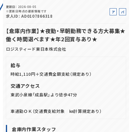
更新日
2026-08-05
正社員(中途)採用
※更新日時点の最新情報です
ア
パ
求人ID
AD0107866318
ル
ー
バ
ト
【倉庫内作業】★夜勤・早朝勤務できる方大募集★
イ
働く時間選べます★年2回賞与あり★
ト
アルバイト・
パート採用
ロジスティード東日本株式会社
給与
時給1,110円＋交通費全額支給（規定あり）
交通アクセス
東武小泉線「成島駅」より徒歩47分
SHARE
車通勤ＯＫ（交通費支給対象 ㎞計算規定あり）
倉庫内作業スタッフ