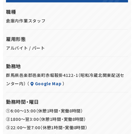
★久しぶりの仕事復帰・ブランクがある
・賞与年2回あり：短時間勤務のパートさんにも、しっかり賞与
★短時間勤務（1日4h～）で家事と両立したい
職種
を支給します！
★日勤や夜勤など、希望の時間帯でガッツリ稼ぎたい
倉庫内作業スタッフ
・夏も涼しく快適：
★物流の仕事に興味がある
冷蔵倉庫内（食品を扱う倉庫）での作業なので、年中快適です
など、どなたでも大歓迎です。
雇用形態
（防寒着は無料支給します）。
アルバイト / パート
・通勤ラクラク：車、バイク、自転車通勤OK（無料の駐車場を完
備しています）。
勤務地
群馬県邑楽郡邑楽町赤堀鞍掛4122-1（昭和冷蔵北関東配送セ
ンター内） （
Google Map
）
勤務時間・曜日
①6:00～15:00（休憩1時間・実働8時間）
②1800～翌3:00（休憩1時間・実働8時間）
③22:00～翌7:00（休憩1時間・実働8時間）