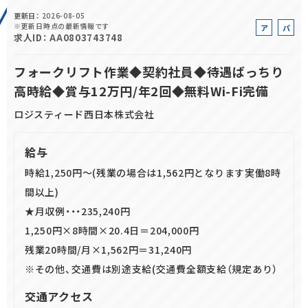
更新日
2026-08-05
正社員(中途)採用
※更新日時点の最新情報です
ア
パ
求人ID
AA0803743748
ル
ー
バ
ト
フォークリフト作業◆契約社員◆待遇ばっちり
イ
高時給◆賞与12万円/年2回◆無料Wi-Fi完備
ト
アルバイト・
パート採用
ロジスティード西日本株式会社
給与
時給1,250円～(残業の場合は1,562円となります実働8時
間以上)
★月収例・・・235,240円
1,250円×8時間×20.4日＝204,000円
SHARE
残業20時間/月×1,562円＝31,240円
※その他、交通費は別途支給(交通費全額支給（規定あり）
交通アクセス