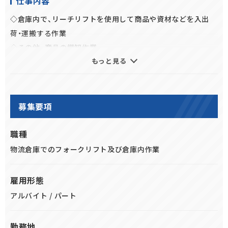
仕事内容
★Wi-Fi使用可能な休憩所、更衣室、個人ロッカーなど、福利厚
◇倉庫内で、リーチリフトを使用して商品や資材などを入出
生も充実
荷・運搬する作業
★経験のあるかたはもちろん、未経験のかたも安心して応募く
◇その他、商品の棚卸作業
ださい
もっと見る
※手荷役での作業もあり
★通信教育講座の支援制度あり（受講料最大６０％補助）
募集要項
職種
物流倉庫でのフォークリフト及び倉庫内作業
雇用形態
アルバイト / パート
勤務地