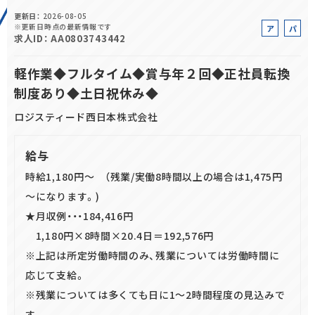
更新日
2026-08-05
正社員(中途)採用
※更新日時点の最新情報です
ア
パ
求人ID
AA0803743442
ル
ー
バ
ト
軽作業◆フルタイム◆賞与年２回◆正社員転換
イ
制度あり◆土日祝休み◆
ト
アルバイト・
パート採用
ロジスティード西日本株式会社
給与
時給1,180円～ （残業/実働8時間以上の場合は1,475円
～になります。)
★月収例・・・184,416円
1,180円×8時間×20.4日＝192,576円
SHARE
※上記は所定労働時間のみ、残業については労働時間に
応じて支給。
※残業については多くても日に1～2時間程度の見込みで
す。