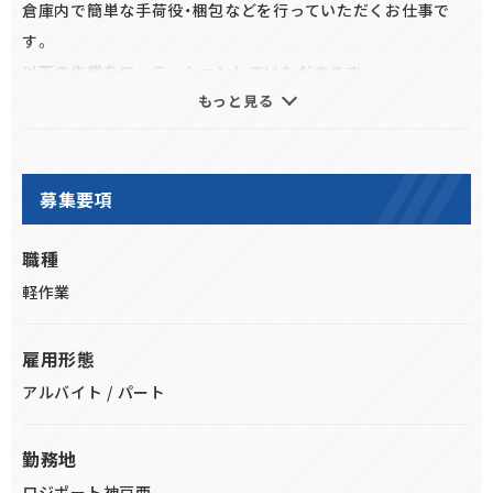
倉庫内で簡単な手荷役・梱包などを行っていただくお仕事で
す。
以下の作業をローテーションしていただきます。
もっと見る
■荷扱い製品
建設・農耕機械に使用されるステアリング装置やプロペラシャ
フトなどの大型部品から、各種センサー、ゴムホースといった
募集要項
小物部品まで様々な製品を取り扱います。
※建設機械の部品というと重量物を想像しがちですが、手荷役
職種
で扱う部品は軽量で細かな部品が主ですのでご安心ください
軽作業
■入荷作業
雇用形態
センターに届いた製品をカートに載せて、所定の保管場所へ運
アルバイト / パート
んでいただきます（ハンドリフト使用あり）
製品一つ一つにラベルが貼られていますので、専用端末を使っ
勤務地
てコードを読み取ってから格納します。
ロジポート神戸西