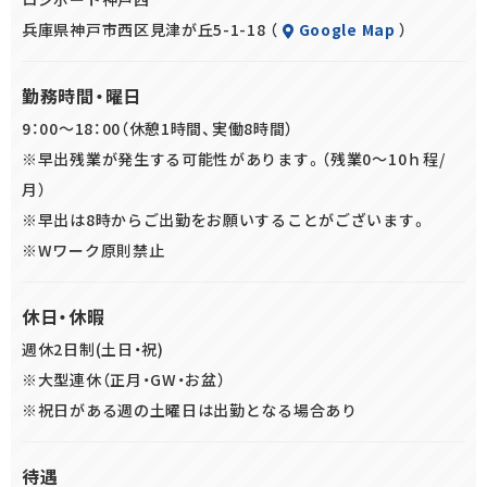
機械操作が苦手な方でも、1日作業すればマスターできます。
兵庫県神戸市西区見津が丘5-1-18 （
Google Map
）
■出荷作業
勤務時間・曜日
専用端末を搭載したカートにカゴを積んで、リストを元に棚か
9：00～18：00（休憩1時間、実働8時間）
ら商品を取り出す作業です。
※早出残業が発生する可能性があります。（残業0～10ｈ程/
倉庫の中は広く、たくさんの商品が保管されていますが、専用
月）
端末が保管場所を分かりやすく表示してくれますので、迷うこ
※早出は8時からご出勤をお願いすることがございます。
となく作業を進めることができます。
※Wワーク原則禁止
こちらも簡単な作業ですので、初めての方でもすぐに慣れてい
ただけます。
休日・休暇
週休2日制(土日・祝)
※大型連休（正月・GW・お盆）
※祝日がある週の土曜日は出勤となる場合あり
待遇