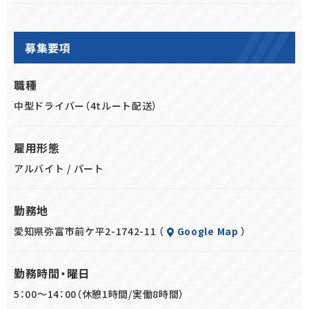
■操縦職
休憩時間や年間休日120日、週休2日制はしっかり取得してい
4ｔトラックで
ただけますので、プライベートの時間も大切にしていただけま
①主にカゴ車に積み付けされた商品を各店舗へ配送する作業
募集要項
す。
②ベンダーでの集荷作業（手積み⇒卸し時ソーター投入一部あ
◆キャリアアップ
り）
職種
・入社3か月以降、社員へ転換のチャンスがあります。
※ベンダー様によってはカゴもしくはパレット積みあり
中型ドライバー（4tルート配送）
※弊社はWワーク・副業は不可とさせていただいております
■その他付随する作業
雇用形態
空マテハン、リサイクル回収業務
アルバイト / パート
勤務地
愛知県弥富市前ケ平2-1742-11 （
Google Map
）
勤務時間・曜日
5：00～14：00（休憩1時間/実働8時間）