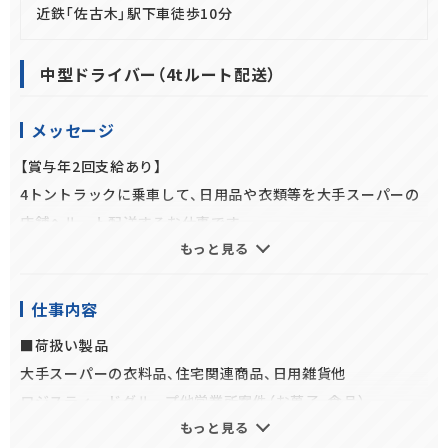
近鉄「佐古木」駅下車徒歩10分
中型ドライバー（4tルート配送）
メッセージ
【賞与年2回支給あり】
4トントラックに乗車して、日用品や衣類等を大手スーパーの
店舗へルート配送するお仕事です。
もっと見る
◆安心の入社時教育
入社後は座学・実技の教育を実施、トラックの横乗りで配送ル
ートや手順を覚えていただきますので未経験の方・ブランクが
仕事内容
ある方も安心してご応募ください
■荷扱い製品
◆安全運転の支援
大手スーパーの衣料品、住宅関連商品、日用雑貨他
ドライバーさんの安心・安全を第一に最新の安全設備を完備し
ロジスティードグループ他営業所案件（お菓子、食品）
た車両に乗車していただきます。
もっと見る
◆ワークバランス