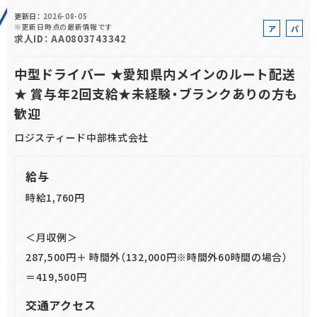
更新日
2026-08-05
正社員(中途)採用
※更新日時点の最新情報です
ア
パ
求人ID
AA0803743342
ル
ー
バ
ト
中型ドライバー ★愛知県内メインのルート配送
イ
★ 賞与年2回支給★未経験・ブランクありの方も
ト
アルバイト・
パート採用
歓迎
ロジスティード中部株式会社
給与
時給1,760円
＜月収例＞
SHARE
287,500円＋ 時間外（132,000円※時間外60時間の場合）
＝419,500円
交通アクセス