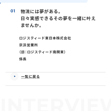
正社員(中途)採用
物流には夢がある。
01
日々実感できるその夢を一緒に叶え
ませんか。
アルバイト・
パート採用
ロジスティード東日本株式会社
京浜営業所
（旧：ロジスティード南関東）
係長
一覧に戻る
SHARE
INTERVIE