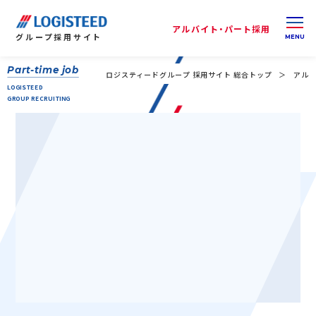
アルバイト・パート採用
グループ
採用サイト
Part-time job
ロジスティードグループ 採用サイト 総合トップ
アルバ
LOGISTEED
GROUP RECRUITING