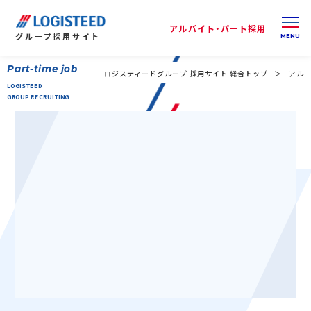
アルバイト・パート採用
グループ
採用サイト
Part-time job
ロジスティードグループ 採用サイト 総合トップ
アルバ
LOGISTEED
GROUP RECRUITING