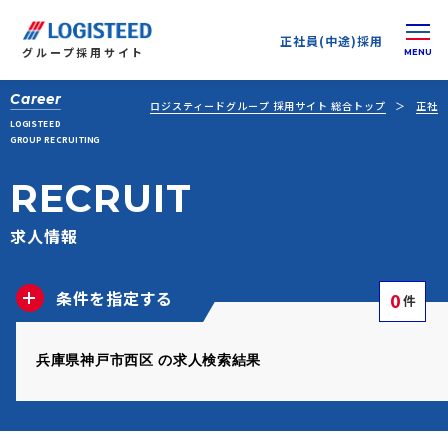
正社員(中途)採用
グループ
採用サイト
Career
ロジスティードグループ 採用サイト 総合トップ
正社員
LOGISTEED
GROUP RECRUITING
RECRUIT
求人情報
条件を指定する
0
件
兵庫県神戸市西区 の求人検索結果
正社員(中途)採用