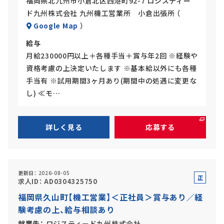
福岡県北九州市小倉北区西港町92-7 ロジスティー
ド九州株式会社 九州機工営業所 小倉出張所 （
Google Map
）
給与
月給230000円以上＋各種手当＋賞与年2回 ※経験や
資格考慮の上決定いたします ※基本給以外にも各種
手当有 ※試用期間3ヶ月あり(期間中の処遇に変更な
し) ≪モ…
詳しく見る
応募する
更新日
2026-08-05
正
求人ID
AD0304325750
社
福岡県久山町【機工営業】＜正社員＞賞与あり／経
員
験考慮の上、給与相談あり
就業先
ロジスティード九州株式会社