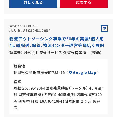
詳しく見る
応募する
更新日
2026-08-07
正
求人ID
AE0804812034
社
物流アウトソーシング事業で50年の実績！個人宅
員
配、輸配送、保管、物流センター運営等幅広く展開
就業先
株式会社流通サービス 久留米営業所 【夜勤】
勤務地
福岡県久留米市藤光町735-15 （
Google Map
）
給与
月給 26万9,420円 固定残業時間（トータル） 40時間/
月 固定残業時間（法定内） 40時間/月 残業代 6万320
円 研修中 月給 26万9,420円 (研修期間 2 ヶ月 習熟
度…