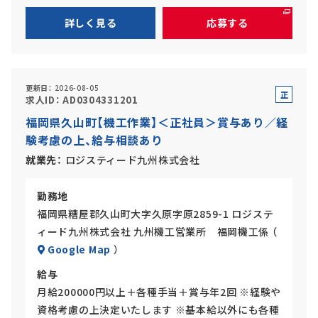
詳しく見る
応募する
更新日
2026-08-05
正
求人ID
AD0304331201
社
福岡県久山町【機工作業】＜正社員＞賞与あり／経
員
験考慮の上、給与相談あり
就業先
ロジスティード九州株式会社
勤務地
福岡県糟屋郡久山町大字久原字原2859-1 ロジステ
ィード九州株式会社 九州機工営業所 福岡機工係 （
Google Map
）
給与
月給200000円以上＋各種手当＋賞与年2回 ※経験や
資格考慮の上決定いたします ※基本給以外にも各種