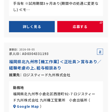
手当有 ※試用期間3ヶ月あり(期間中の処遇に変更な
し) ≪モ…
詳しく見る
応募する
更新日
2026-08-05
正
求人ID
AD0304331193
社
福岡県北九州市【機工作業】＜正社員＞賞与あり／
員
経験考慮の上、給与相談あり
就業先
ロジスティード九州株式会社
勤務地
福岡県北九州市小倉北区西港町92-7 ロジスティー
ド九州株式会社 九州機工営業所 小倉出張所 （
Google Map
）