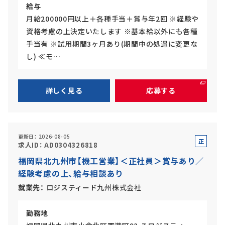
給与
月給200000円以上＋各種手当＋賞与年2回 ※経験や
資格考慮の上決定いたします ※基本給以外にも各種
手当有 ※試用期間3ヶ月あり(期間中の処遇に変更な
し) ≪モ…
詳しく見る
応募する
更新日
2026-08-05
正
求人ID
AD0304326818
社
福岡県北九州市【機工営業】＜正社員＞賞与あり／
員
経験考慮の上、給与相談あり
就業先
ロジスティード九州株式会社
勤務地