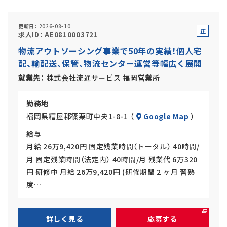
更新日
2026-08-10
正
求人ID
AE0810003721
社
アルバイト・
パート採用
物流アウトソーシング事業で50年の実績！個人宅
員
配、輸配送、保管、物流センター運営等幅広く展開
就業先
株式会社流通サービス 福岡営業所
勤務地
福岡県糟屋郡篠栗町中央1-8-1 （
Google Map
）
給与
月給 26万9,420円 固定残業時間（トータル） 40時間/
SHARE
月 固定残業時間（法定内） 40時間/月 残業代 6万320
円 研修中 月給 26万9,420円 (研修期間 2 ヶ月 習熟
度…
詳しく見る
応募する