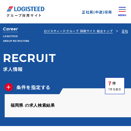
正社員(中途)採用
グループ
採用サイト
Career
ロジスティードグループ 採用サイト 総合トップ
正社員
LOGISTEED
GROUP RECRUITING
RECRUIT
求人情報
7
件
条件を指定する
7件を表示
福岡県 の求人検索結果
正社員(中途)採用