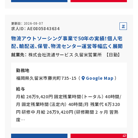
更新日
2026-08-07
正
求人ID
AE0805843634
社
物流アウトソーシング事業で50年の実績！個人宅
員
配、輸配送、保管、物流センター運営等幅広く展開
就業先
株式会社流通サービス 久留米営業所 【日勤】
勤務地
福岡県久留米市藤光町735-15 （
Google Map
）
給与
月給 26万9,420円 固定残業時間（トータル） 40時間/
月 固定残業時間（法定内） 40時間/月 残業代 6万320
円 研修中 月給 26万9,420円 (研修期間 2 ヶ月 習熟
度…