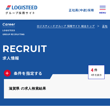
正社員(中途)採用
グループ
採用サイト
Career
ロジスティードグループ 採用サイト 総合トップ
正社員
LOGISTEED
GROUP RECRUITING
RECRUIT
求人情報
4
件
条件を指定する
4件を表示
滋賀県 の求人検索結果
正社員(中途)採用