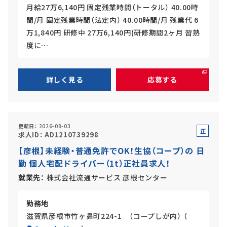
月給27万6,140円 固定残業時間（トータル） 40.00時
間/月 固定残業時間（法定内） 40.00時間/月 残業代 6
万1,840円 研修中 27万6,140円(研修期間2ヶ月 習熟
度に…
詳しく見る
応募する
更新日
2026-08-03
正
求人ID
AD1210739298
社
【彦根】未経験・普通免許でOK！生協（コープ）の 日
員
勤 個人宅配ドライバー（1t）正社員求人！
就業先
株式会社流通サービス 彦根センター
勤務地
滋賀県彦根市竹ヶ鼻町224-1 （コープしが内） （