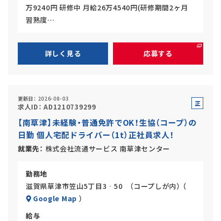
万9240円 研修中 月給26万4540円(研修期間2ヶ月
習熟度…
詳しく見る
応募する
更新日
2026-08-03
正
求人ID
AD1210739299
社
【南草津】未経験・普通免許でOK！生協（コープ）の
員
日勤 個人宅配ドライバー（1t）正社員求人！
就業先
株式会社流通サービス 南草津センター
勤務地
滋賀県草津市笠山5丁目3‐50 （コープしが内） （
Google Map
）
給与