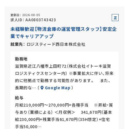
更新日
2026-08-05
正
求人ID
AA0803743423
社
アルバイト・
パート採用
未経験歓迎【物流倉庫の運営管理スタッフ】安定企
員
業でキャリアアップ
就業先
ロジスティード西日本株式会社
勤務地
滋賀県近江八幡市上田町72（株式会社イトーキ滋賀
ロジスティクスセンター内） ※事業拡大に伴い、将来
的に他拠点で勤務する可能性があります。 また、
SHARE
長期的な… （
Google Map
）
給与
月給210,000円～270,000円+各種手当 ※昇給・賞
与あり（業績による） ＜月収例＞ 341,670円（基本
給230,000円+残業手当61,670円（35H想定）+住宅
手当50,000…