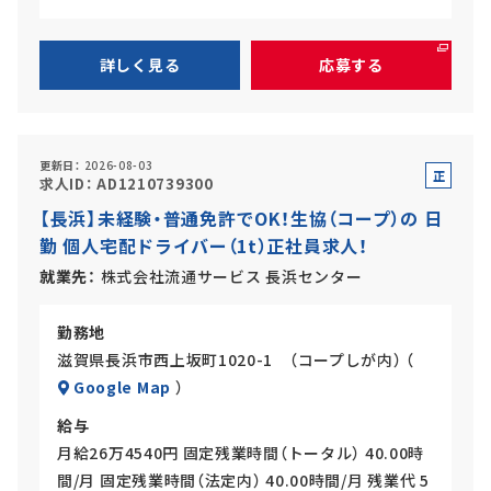
詳しく見る
応募する
更新日
2026-08-03
正
求人ID
AD1210739300
社
【長浜】未経験・普通免許でOK！生協（コープ）の 日
員
勤 個人宅配ドライバー（1t）正社員求人！
就業先
株式会社流通サービス 長浜センター
勤務地
滋賀県長浜市西上坂町1020-1 （コープしが内） （
Google Map
）
給与
月給26万4540円 固定残業時間（トータル） 40.00時
間/月 固定残業時間（法定内） 40.00時間/月 残業代 5