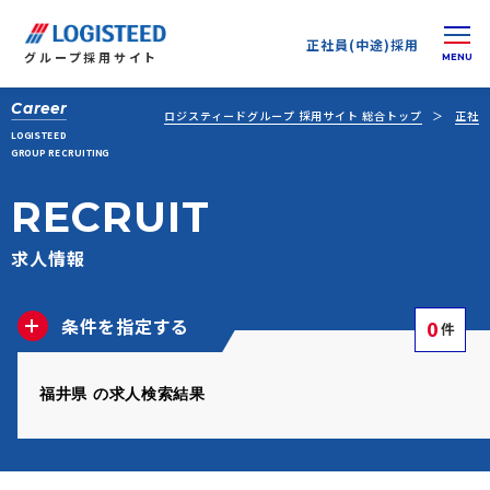
正社員(中途)採用
グループ
採用サイト
Career
ロジスティードグループ 採用サイト 総合トップ
正社員
LOGISTEED
GROUP RECRUITING
RECRUIT
求人情報
条件を指定する
0
件
福井県 の求人検索結果
正社員(中途)採用