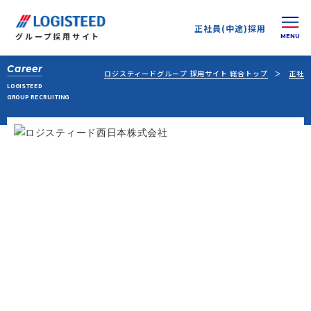
正社員(中途)採用
グループ
採用サイト
Career
ロジスティードグループ 採用サイト 総合トップ
正社員
LOGISTEED
GROUP RECRUITING
正社員(中途)採用