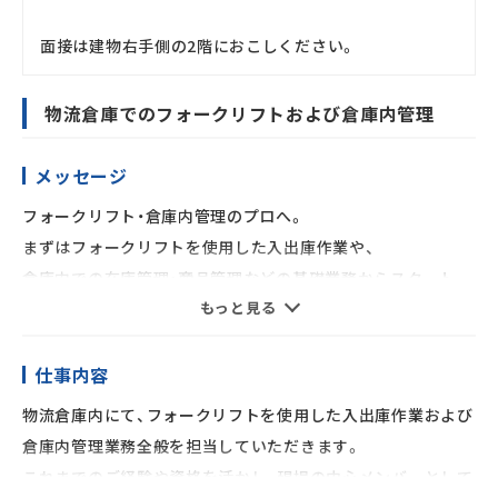
面接は建物右手側の2階におこしください。
物流倉庫でのフォークリフトおよび倉庫内管理
メッセージ
フォークリフト・倉庫内管理のプロへ。
まずはフォークリフトを使用した入出庫作業や、
倉庫内での在庫管理・商品管理などの基礎業務からスタート。
もっと見る
ゆくゆくはチームをまとめ、作業の効率化や安全管理など、
倉庫全体を支える管理業務にも携わっていただきます。
腰を据えて、現場の中心メンバーとしてキャリアアップできる
仕事内容
環境です。
物流倉庫内にて、フォークリフトを使用した入出庫作業および
倉庫内管理業務全般を担当していただきます。
01｜有給休暇が毎年24日付与 ※2025年度、有給平均取得
これまでのご経験や資格を活かし、現場の中心メンバーとして
13.4日