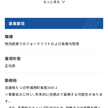
もっと見る
ご活躍いただけるポジションです。
02｜家賃の80％を会社が補助 ※会社規定あり
03｜年間休日120日、完全週休2日制
■荷扱い製品
大手スーパーマーケットの常温品
募集要項
（食品や日用品など）
職種
■仕事内容の詳細
物流倉庫でのフォークリフトおよび倉庫内管理
・フォークリフト（リーチ・カウンター）を使用した入庫・出庫作
業
雇用形態
・商品の搬送、格納、積み下ろし作業
正社員
・入出庫商品の数量確認・検品作業
・倉庫内の商品管理・整理整頓
勤務地
・在庫管理、ロケーション管理
兵庫県たつの市揖西町長尾300-2
・倉庫内の作業進捗管理、安全管理
※事業拡大に伴い、将来的に他拠点で勤務する可能性がありま
・ピッキング作業・出荷作業のサポート
す。
※業務の中心はフォークリフト作業および倉庫内オペレーシ
また、長期的なキャリア形成のため、他拠点での経験を積ん