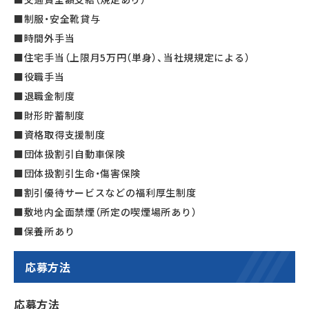
■制服・安全靴貸与
■時間外手当
■住宅手当（上限月5万円（単身）、当社規規定による）
■役職手当
■退職金制度
■財形貯蓄制度
■資格取得支援制度
■団体扱割引自動車保険
■団体扱割引生命・傷害保険
■割引優待サービスなどの福利厚生制度
■敷地内全面禁煙（所定の喫煙場所あり）
■保養所あり
応募方法
応募方法