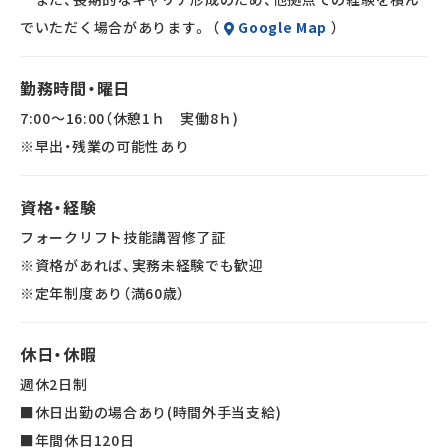
ョンとなります。
でいただく場合があります。 （
Google Map
）
▼その他
勤務時間・曜日
将来的には、以下のような業務も段階的にお任せします。
7:00～16:00（休憩1ｈ 実働8ｈ)
・パート・アルバイトスタッフへの作業指示、進捗管理
※早出・残業の可能性あり
・作業手順の確認・改善
・業務報告書・日報などの作成
・現場全体の管理業務
資格・経験
班長・リーダー職として、倉庫運営を担うポジションへのステ
フォークリフト技能講習修了証
ップアップも可能です。
※資格があれば、実務未経験でも歓迎
※定年制度あり（満60歳）
休日・休暇
週休2日制
■休日出勤の場合あり(時間外手当支給)
■年間休日120日