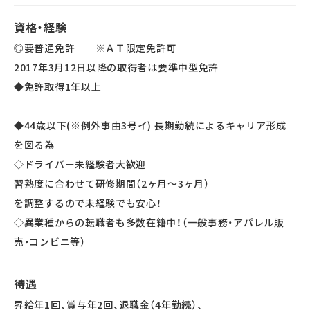
そのため、再配達もほとんどありません！
資格・経験
◎要普通免許 ※ＡＴ限定免許可
2017年3月12日以降の取得者は要準中型免許
◆免許取得1年以上
◆44歳以下(※例外事由3号イ) 長期勤続によるキャリア形成
を図る為
◇ドライバー未経験者大歓迎
習熟度に合わせて研修期間（2ヶ月～3ヶ月）
を調整するので未経験でも安心！
◇異業種からの転職者も多数在籍中！（一般事務・アパレル販
売・コンビニ等）
待遇
昇給年1回、賞与年2回、退職金（4年勤続）、