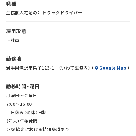
職種
生協（コープ）の宅配商品は、軽いもので
入社後、2ヵ月の研修があります。流通サービスのことから生
生協個人宅配の2tトラックドライバー
200ｇ程度、最も重量があるのはペットボトルや
協
お米など（10kg）。重たい物を運ぶ際のコツは先輩が丁寧に
（コープ）の仕事内容についても順番に覚えていけるので、未経
雇用形態
指導しますので身体への負担が少なく、長く続けやすいお仕事
験の方も安心してご応募ください。また、丁寧に研修を行うの
正社員
です。
で、経験の浅い方やブランクのある方もスムーズにお仕事に慣
働きやすさを大切にしている流通サービスで一緒にお仕事始
れ
勤務地
めませんか？
ていけます。2ヵ月後には立派な【流通サービス】の一員です！
岩手県滝沢市巣子123-1 （いわて生協内） （
Google Map
）
生協宅配ドライバーの仕事は、通常の配送ドライバーとは異な
勤務時間・曜日
る働きやすさが満載です！
月曜日～金曜日
★固定ルート★
7:00～16:00
生協宅配ドライバーのお仕事は固定ルート配送なので、効率的
土日休み：週休2日制
に安心して配送できます！
（年末）年始休暇
★留守置きOK★
※36協定における特別条項あり
不在時でも指定の場所に留守置き可能です！