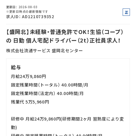
更新日
2026-08-03
※更新日時点の最新情報です
正
求人ID
AD1210739352
社
員
アルバイト・
パート採用
【盛岡北】未経験・普通免許でOK！生協（コープ）
の 日勤 個人宅配ドライバー（2t）正社員求人！
株式会社流通サービス 盛岡北センター
給与
月給24万9,860円
固定残業時間（トータル） 40.00時間/月
SHARE
固定残業時間（法定内） 40.00時間/月
残業代 5万5,960円
研修中 月給24万9,860円(研修期間2ヶ月 習熟度により変
動)
研修中 固定残業時間（トータル） 40.00時間/月