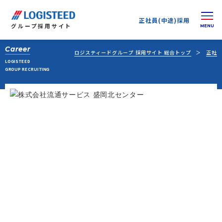
正社員(中途)採用
グループ
採用サイト
Career
ロジスティードグループ 採用サイト 総合トップ
正社員
LOGISTEED
GROUP RECRUITING
正社員(中途)採用