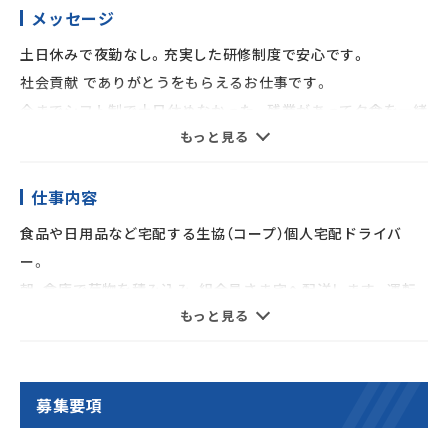
メッセージ
土日休みで夜勤なし。充実した研修制度で安心です。
社会貢献 でありがとうをもらえるお仕事です。
今までシフト制で土日休めなかった。残業があって夕食を一緒
もっと見る
に食べれなかった。
などの理由で弊社へ転職を決めた方多数！実際働いている人た
ちは配送後、
仕事内容
事務作業が終わったらすぐ帰宅など安定して働けています。
食品や日用品など宅配する生協（コープ）個人宅配ドライバ
ー。
ご高齢の組合員さまに配達する際の「見守り活動」なども、
朝、倉庫で荷物を積み込み、組合員さま宅へ配送します。運転
地域への安全・安心、社会貢献につながっています。
もっと見る
中
担当ドライバーとして幸せな瞬間は顔なじみの組合員さまか
は安全に集中し、宅配先では組合員さまとの適度なコミュニケ
らの
ー
「いつもありがとう」のお言葉。この仕事を通じて、誰かの役に
ションを楽しみ、メリハリよく働けます。小型トラックなので
募集要項
立てている、そんなことを実感できます。
普通免許があればOK！再配達・長距離運転なし！地場配送のみ！