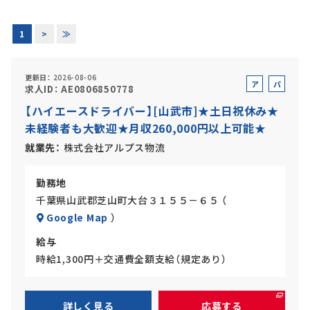
正社員(中途)採用
1
>
≫
更新日
2026-08-06
ア
パ
求人ID
AE0806850778
アルバイト・
パート採用
ル
ー
【ハイエースドライバー】[山武市]★土日祝休み★
バ
ト
未経験者も大歓迎★月収260,000円以上可能★
イ
ト
就業先
株式会社アルプス物流
勤務地
千葉県山武郡芝山町大台３１５５－６５ （
Google Map
）
給与
SHARE
時給1,300円＋交通費全額支給（規定あり）
詳しく見る
応募する