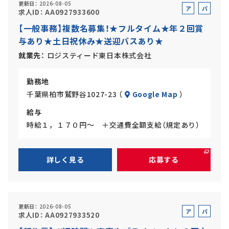
更新日
2026-08-05
ア
パ
求人ID
AA0927933600
ル
ー
【一般事務】複数名募集！★フルタイム★年２回賞
バ
ト
与あり★土日祝休み★送迎バスあり★
イ
ト
就業先
ロジスティード東日本株式会社
勤務地
千葉県柏市鷲野谷1027-23 （
Google Map
）
給与
時給１，１７０円～ ＋交通費全額支給（規定あり）
詳しく見る
応募する
更新日
2026-08-05
ア
パ
求人ID
AA0927933520
ル
ー