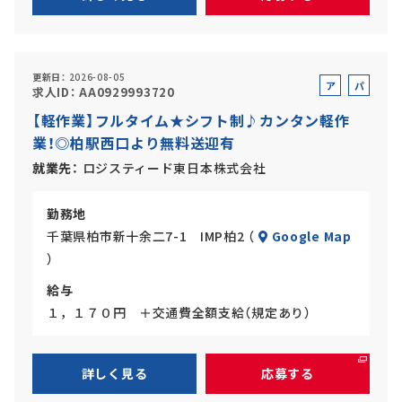
更新日
2026-08-05
ア
パ
求人ID
AA0929993720
ル
ー
【軽作業】フルタイム★シフト制♪カンタン軽作
バ
ト
業！◎柏駅西口より無料送迎有
イ
ト
就業先
ロジスティード東日本株式会社
勤務地
千葉県柏市新十余二7-1 IMP柏2 （
Google Map
）
給与
１，１７０円 ＋交通費全額支給（規定あり）
詳しく見る
応募する