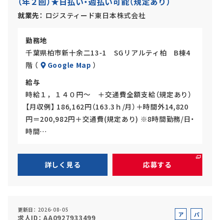
（年２回）★日払い・週払い可能（規定あり）
イ
ト
就業先
ロジスティード東日本株式会社
勤務地
千葉県柏市新十余二13-1 SGリアルティ柏 B棟4
階 （
Google Map
）
給与
時給１，１４０円～ ＋交通費全額支給（規定あり）
【月収例】 186,162円（163.3ｈ/月）＋時間外14,820
円＝200,982円＋交通費(規定あり) ※8時間勤務/日・
時間…
詳しく見る
応募する
更新日
2026-08-05
ア
パ
求人ID
AA0927933499