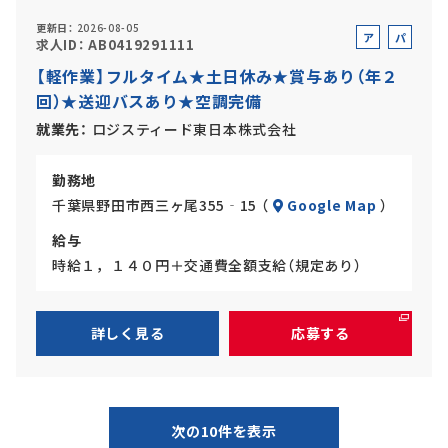
更新日
2026-08-05
ア
パ
求人ID
AB0419291111
ル
ー
【軽作業】フルタイム★土日休み★賞与あり（年２
バ
ト
回）★送迎バスあり★空調完備
イ
ト
就業先
ロジスティード東日本株式会社
勤務地
千葉県野田市西三ヶ尾355‐15 （
Google Map
）
給与
時給１，１４０円＋交通費全額支給（規定あり）
詳しく見る
応募する
次の10件を表示