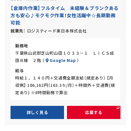
ル
ー
【倉庫内作業】フルタイム 未経験＆ブランクある
バ
ト
方も安心♪モクモク作業！女性活躍中☆長期勤務
イ
可能
ト
就業先
ロジスティード東日本株式会社
勤務地
千葉県山武郡芝山町山田１０３３－１ ＬｉＣＳ成
田Ｂ棟 ２階 （
Google Map
）
給与
時給１，１４０円＋交通費全額支給（規定あり） 【月
収例】 186,162円（163.3ｈ/月）＋時間外＋交通費(規
定あり) ※8時間勤務で算出
詳しく見る
応募する