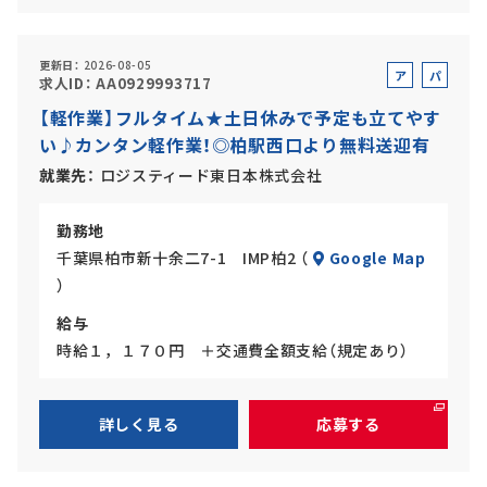
更新日
2026-08-05
ア
パ
求人ID
AA0929993717
ル
ー
【軽作業】フルタイム★土日休みで予定も立てやす
バ
ト
い♪カンタン軽作業！◎柏駅西口より無料送迎有
イ
ト
就業先
ロジスティード東日本株式会社
勤務地
千葉県柏市新十余二7-1 IMP柏2 （
Google Map
）
給与
時給１，１７０円 ＋交通費全額支給（規定あり）
詳しく見る
応募する