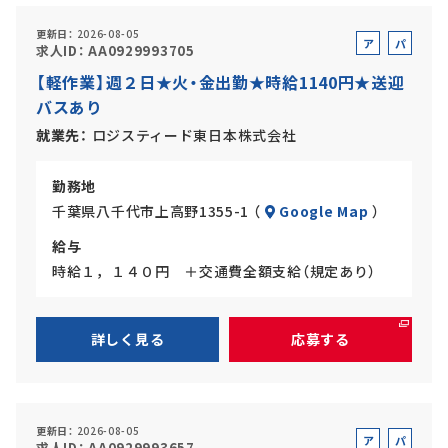
更新日
2026-08-05
ア
パ
求人ID
AA0929993705
ル
ー
【軽作業】週２日★火・金出勤★時給1140円★送迎
バ
ト
バスあり
イ
ト
就業先
ロジスティード東日本株式会社
勤務地
千葉県八千代市上高野1355-1 （
Google Map
）
給与
時給１，１４０円 ＋交通費全額支給（規定あり）
詳しく見る
応募する
更新日
2026-08-05
ア
パ
求人ID
AA0929993657