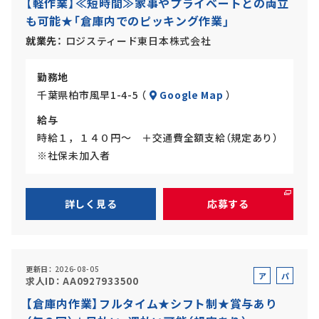
【軽作業】≪短時間≫家事やプライベートとの両立
バ
ト
も可能★「倉庫内でのピッキング作業」
イ
ト
就業先
ロジスティード東日本株式会社
勤務地
千葉県柏市風早1-4-5 （
Google Map
）
給与
時給１，１４０円～ ＋交通費全額支給（規定あり）
※社保未加入者
詳しく見る
応募する
更新日
2026-08-05
ア
パ
求人ID
AA0927933500
ル
ー
【倉庫内作業】フルタイム★シフト制★賞与あり
バ
ト