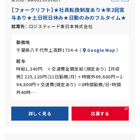
ル
ー
【フォークリフト】★社員転換制度あり★年2回賞
バ
ト
与あり★土日祝日休み★日勤のみのフルタイム★
イ
ト
就業先
ロジスティード東日本株式会社
勤務地
千葉県八千代市上高野1734-4 （
Google Map
）
給与
時給1,340円 ＋交通費全額支給（規定あり） 【月収
例】 225,120円（21日勤務/月）＋時間外69,680円＝2
94,800円＋交通費(規定あり) ※8時間勤務/日・時間
外40時…
詳しく見る
応募する