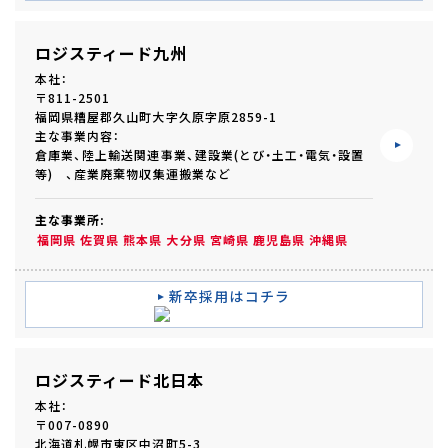
ロジスティード九州
本社：
〒811-2501
福岡県糟屋郡久山町大字久原字原2859-1
主な事業内容：
倉庫業、陸上輸送関連事業、建設業(とび・土工・電気・設置
等) 、産業廃棄物収集運搬業など
主な事業所:
福岡県
佐賀県
熊本県
大分県
宮崎県
鹿児島県
沖縄県
新卒採用はコチラ
ロジスティード北日本
本社：
〒007-0890
北海道札幌市東区中沼町5-3