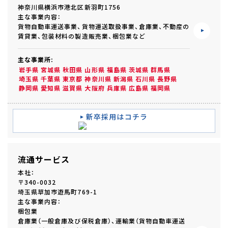
神奈川県横浜市港北区新羽町1756
主な事業内容：
貨物自動車運送事業、貨物運送取扱事業、倉庫業、不動産の
賃貸業、包装材料の製造販売業、梱包業など
主な事業所:
岩手県
宮城県
秋田県
山形県
福島県
茨城県
群馬県
埼玉県
千葉県
東京都
神奈川県
新潟県
石川県
長野県
静岡県
愛知県
滋賀県
大阪府
兵庫県
広島県
福岡県
新卒採用はコチラ
流通サービス
本社：
〒340-0032
埼玉県草加市遊馬町769-1
主な事業内容：
梱包業
倉庫業（一般倉庫及び保税倉庫）、運輸業（貨物自動車運送