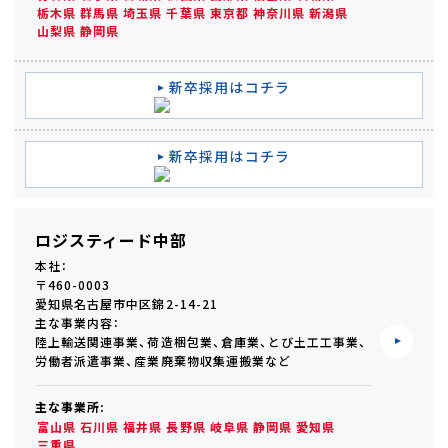
栃木県
群馬県
埼玉県
千葉県
東京都
神奈川県
新潟県
山梨県
静岡県
新卒採用はコチラ
新卒採用はコチラ
ロジスティード中部
本社：
〒460-0003
愛知県名古屋市中区錦2-14-21
主な事業内容：
陸上輸送関連事業、荷造梱包業、倉庫業、とび土工工事業、
労働者派遣事業、産業廃棄物収集運搬業など
主な事業所:
富山県
石川県
福井県
長野県
岐阜県
静岡県
愛知県
三重県