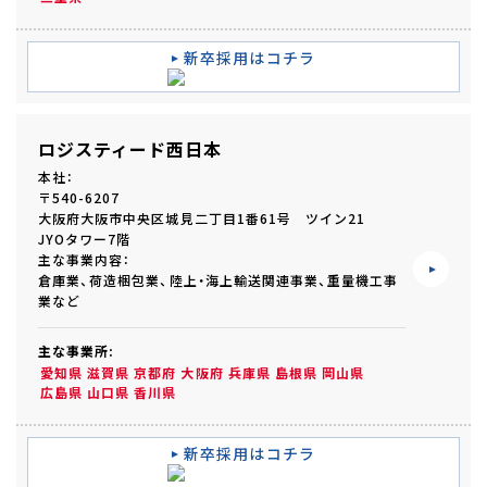
新卒採用はコチラ
ロジスティード西日本
本社：
〒540-6207
大阪府大阪市中央区城見二丁目1番61号 ツイン21
JYOタワー7階
主な事業内容：
倉庫業、荷造梱包業、陸上・海上輸送関連事業、重量機工事
業など
主な事業所:
愛知県
滋賀県
京都府
大阪府
兵庫県
島根県
岡山県
広島県
山口県
香川県
新卒採用はコチラ