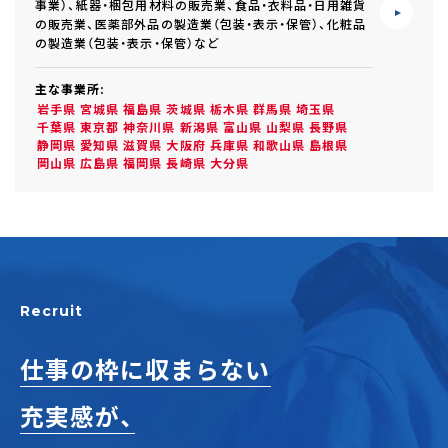
事業）、紙器・梱包用材料の販売業、食品・衣料品・日用雑貨
の販売業、医薬部外品の製造業（包装・表示・保管）、化粧品
の製造業（包装・表示・保管）など
主な事業所:
岩手県
宮城県
福島県
茨城県
栃木県
群馬県
埼玉県
千葉県
東京都
神奈川県
新潟県
富山県
山梨県
長野県
静岡県
愛知県
滋賀県
大阪府
兵庫県
和歌山県
島根県
岡山県
広島県
福岡県
長崎県
大分県
Recruit
仕事の枠に収まらない
充実感が、