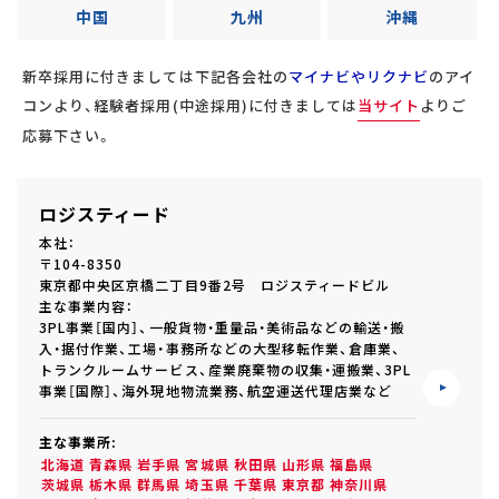
中国
九州
沖縄
正社員(中途)採用
新卒採用に付きましては下記各会社の
マイナビやリクナビ
のアイ
コンより、
経験者採用(中途採用)に付きましては
当サイト
よりご
応募下さい。
アルバイト・
パート採用
ロジスティード
本社：
〒104-8350
東京都中央区京橋二丁目9番2号 ロジスティードビル
主な事業内容：
3PL事業［国内］、一般貨物・重量品・美術品などの輸送・搬
入・据付作業、工場・事務所などの大型移転作業、倉庫業、
トランクルームサービス、産業廃棄物の収集・運搬業、3PL
SHARE
事業［国際］、海外現地物流業務、航空運送代理店業など
主な事業所:
北海道
青森県
岩手県
宮城県
秋田県
山形県
福島県
茨城県
栃木県
群馬県
埼玉県
千葉県
東京都
神奈川県