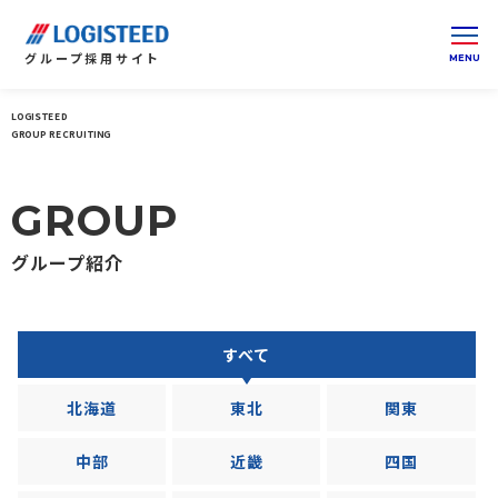
グループ
採用サイト
LOGISTEED
ロジスティードグループ 採用サイト 総合トップ
グル
GROUP RECRUITING
GROUP
グループ紹介
すべて
北海道
東北
関東
中部
近畿
四国