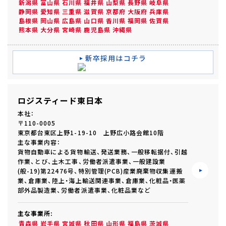
新潟県
富山県
石川県
福井県
山梨県
長野県
岐阜県
静岡県
愛知県
三重県
滋賀県
京都府
大阪府
兵庫県
島根県
岡山県
広島県
山口県
香川県
福岡県
佐賀県
熊本県
大分県
宮崎県
鹿児島県
沖縄県
新卒採用はコチラ
ロジスティード東日本
本社：
〒110-0005
東京都台東区上野1-19-10 上野広小路会館10階
主な事業内容：
貨物自動車による貨物輸送、発送業務、一般移転据付、引越
作業、とび、土木工事、労働者派遣事業、一般建設業
(般-19)第22476号、特別管理(PCB)産業廃棄物収集運搬
業、倉庫業、陸上・海上輸送関連事業、倉庫業、化粧品・医薬
部外品製造業、労働者派遣事業、化粧品業など
主な事業所:
青森県
岩手県
宮城県
秋田県
山形県
福島県
茨城県