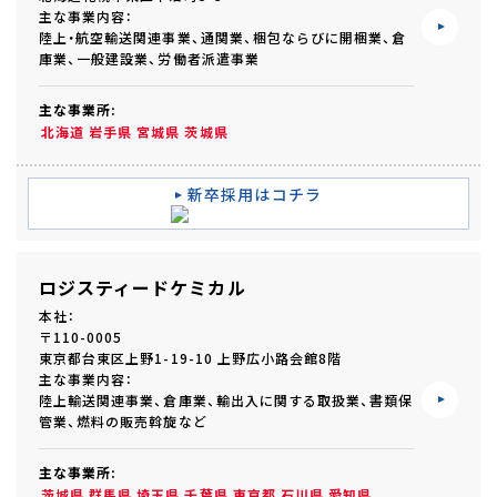
主な事業内容：
陸上・航空輸送関連事業、通関業、梱包ならびに開梱業、倉
庫業、一般建設業、労働者派遣事業
主な事業所:
北海道
岩手県
宮城県
茨城県
新卒採用はコチラ
ロジスティードケミカル
本社：
〒110-0005
東京都台東区上野1-19-10 上野広小路会館8階
主な事業内容：
陸上輸送関連事業、倉庫業、輸出入に関する取扱業、書類保
管業、燃料の販売斡旋など
主な事業所:
茨城県
群馬県
埼玉県
千葉県
東京都
石川県
愛知県