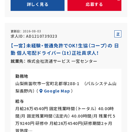
詳しく見る
応募する
更新日
2026-08-03
正
求人ID
AD1210739323
社
【一宮】未経験・普通免許でOK！生協（コープ）の 日
員
勤 個人宅配ドライバー（1t）正社員求人！
就業先
株式会社流通サービス 一宮センター
勤務地
山梨県笛吹市一宮町北都塚288-1 （パルシステム山
梨長野内） （
Google Map
）
給与
月給26万4540円 固定残業時間（トータル） 40.00時
間/月 固定残業時間（法定内） 40.00時間/月 残業代 5
万9240円 研修中 月給26万4540円(研修期間2ヶ月
習熟度…