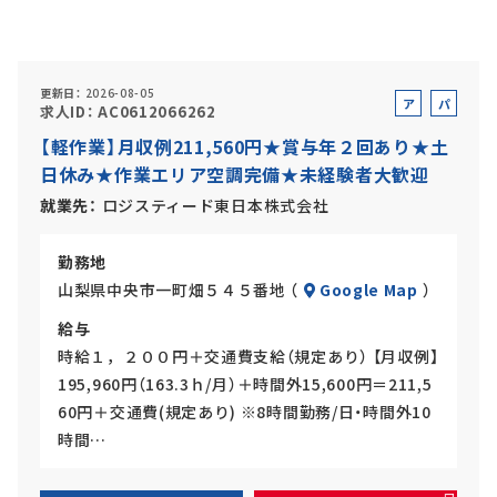
正社員(中途)採用
更新日
2026-08-05
ア
パ
求人ID
AC0612066262
ル
ー
【軽作業】月収例211,560円★賞与年２回あり★土
アルバイト・
パート採用
バ
ト
日休み★作業エリア空調完備★未経験者大歓迎
イ
ト
就業先
ロジスティード東日本株式会社
勤務地
山梨県中央市一町畑５４５番地 （
Google Map
）
給与
時給１，２００円＋交通費支給（規定あり） 【月収例】
195,960円（163.3ｈ/月）＋時間外15,600円＝211,5
SHARE
60円＋交通費(規定あり) ※8時間勤務/日・時間外10
時間…