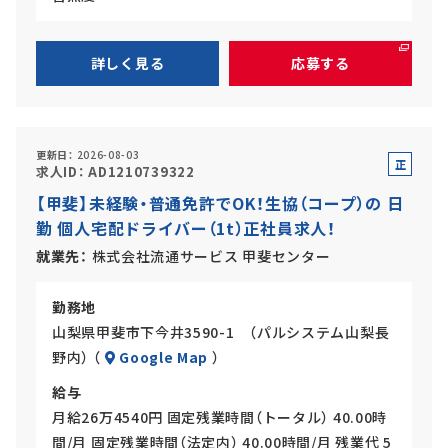
詳しく見る
応募する
更新日
2026-08-03
正
求人ID
AD1210739322
社
【甲斐】未経験・普通免許でOK！生協（コープ）の 日
員
勤 個人宅配ドライバー（1t）正社員求人！
就業先
株式会社流通サービス 甲斐センター
勤務地
山梨県甲斐市下今井3590-1 （パルシステム山梨長
野内） （
Google Map
）
給与
月給26万4540円 固定残業時間（トータル） 40.00時
間/月 固定残業時間（法定内） 40.00時間/月 残業代 5