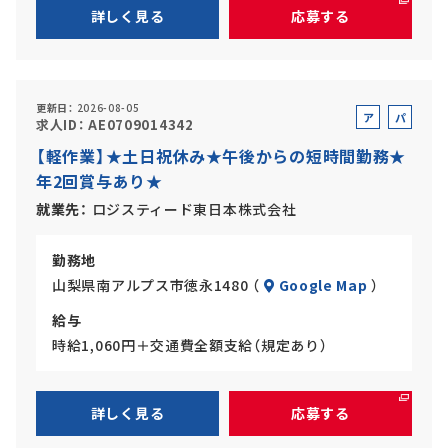
詳しく見る
応募する
更新日
2026-08-05
ア
パ
求人ID
AE0709014342
ル
ー
【軽作業】★土日祝休み★午後からの短時間勤務★
バ
ト
年2回賞与あり★
イ
ト
就業先
ロジスティード東日本株式会社
勤務地
山梨県南アルプス市徳永1480 （
Google Map
）
給与
時給1,060円＋交通費全額支給（規定あり）
詳しく見る
応募する