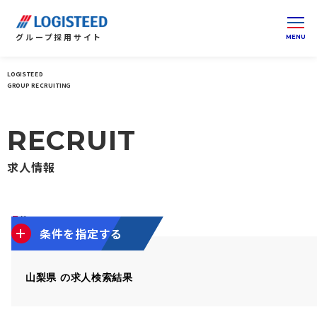
グループ
採用サイト
LOGISTEED
ロジスティードグループ 採用サイト 総合トップ
北陸・
GROUP RECRUITING
RECRUIT
求人情報
5
件
5件を表示
条件を指定する
山梨県 の求人検索結果