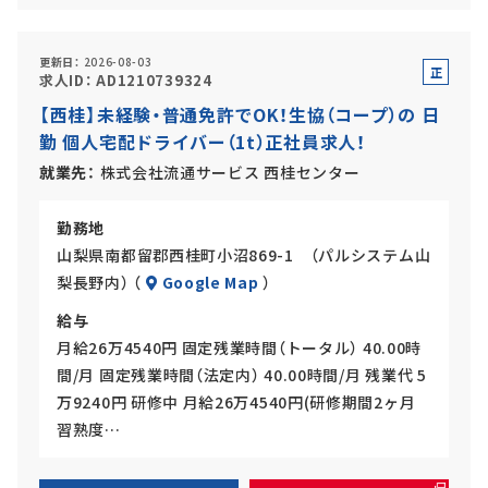
更新日
2026-08-03
正
求人ID
AD1210739324
社
【西桂】未経験・普通免許でOK！生協（コープ）の 日
員
勤 個人宅配ドライバー（1t）正社員求人！
就業先
株式会社流通サービス 西桂センター
勤務地
山梨県南都留郡西桂町小沼869-1 （パルシステム山
梨長野内） （
Google Map
）
給与
月給26万4540円 固定残業時間（トータル） 40.00時
間/月 固定残業時間（法定内） 40.00時間/月 残業代 5
万9240円 研修中 月給26万4540円(研修期間2ヶ月
習熟度…