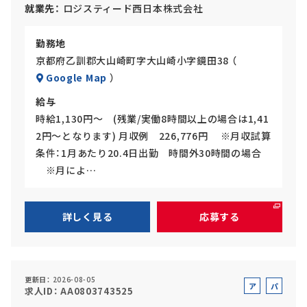
ト
就業先
ロジスティード西日本株式会社
勤務地
京都府乙訓郡大山崎町字大山崎小字鏡田38 （
Google Map
）
給与
時給1,130円～ (残業/実働8時間以上の場合は1,41
2円～となります) 月収例 226,776円 ※月収試算
条件：1月あたり20.4日出勤 時間外30時間の場合
※月によ…
詳しく見る
応募する
更新日
2026-08-05
ア
パ
求人ID
AA0803743525
ル
ー