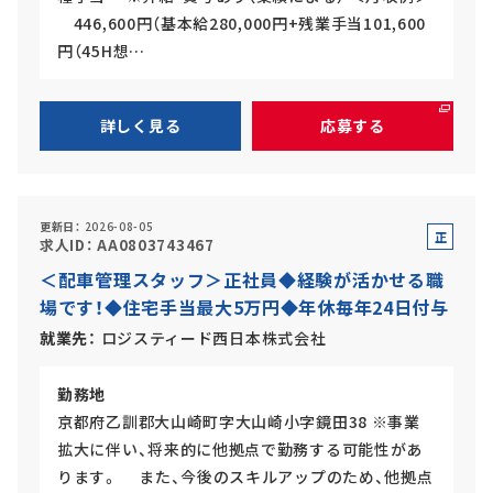
446,600円（基本給280,000円+残業手当101,600
円（45H想…
詳しく見る
応募する
更新日
2026-08-05
正
求人ID
AA0803743467
社
＜配車管理スタッフ＞正社員◆経験が活かせる職
員
場です！◆住宅手当最大5万円◆年休毎年24日付与
就業先
ロジスティード西日本株式会社
勤務地
京都府乙訓郡大山崎町字大山崎小字鏡田38 ※事業
拡大に伴い、将来的に他拠点で勤務する可能性があ
ります。 また、今後のスキルアップのため、他拠点