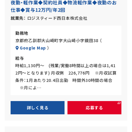
夜勤・軽作業◆契約社員◆物流軽作業◆夜勤のお
バ
ト
仕事◆賞与12万円/年2回
イ
ト
就業先
ロジスティード西日本株式会社
勤務地
京都府乙訓郡大山崎町字大山崎小字鏡田38 （
Google Map
）
給与
時給1,130円～ (残業/実働8時間以上の場合は1,41
2円～となります) 月収例 226,776円 ※月収試算
条件：1月あたり20.4日出勤 時間外30時間の場合
※月によ…
詳しく見る
応募する