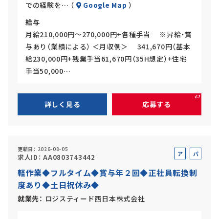
での経験を… （
Google Map
）
給与
月給210,000円～270,000円+各種手当 ※昇給・賞
与あり（業績による） ＜月収例＞ 341,670円（基本
給230,000円+残業手当61,670円（35H想定）+住宅
手当50,000…
詳しく見る
応募する
更新日
2026-08-05
ア
パ
求人ID
AA0803743442
ル
ー
軽作業◆フルタイム◆賞与年２回◆正社員転換制
バ
ト
度あり◆土日祝休み◆
イ
ト
就業先
ロジスティード西日本株式会社