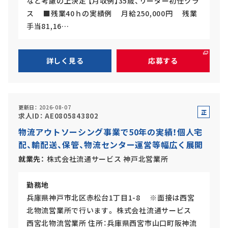
など考慮の上決定 【月収例】35歳、リーダー初任クラ
ス ■残業40ｈの実績例 月給250,000円 残業
手当81,16…
詳しく見る
応募する
更新日
2026-08-07
正
求人ID
AE0805843802
社
物流アウトソーシング事業で50年の実績！個人宅
員
配、輸配送、保管、物流センター運営等幅広く展開
就業先
株式会社流通サービス 神戸北営業所
勤務地
兵庫県神戸市北区赤松台1丁目1-8 ※面接は西宮
北物流営業所で行います。 株式会社流通サービス
西宮北物流営業所 住所：兵庫県西宮市山口町阪神流