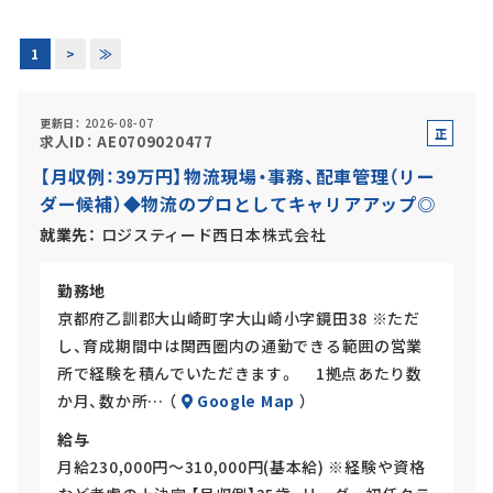
正社員(中途)採用
1
>
≫
更新日
2026-08-07
正
求人ID
AE0709020477
アルバイト・
パート採用
社
【月収例：39万円】物流現場・事務、配車管理（リー
員
ダー候補）◆物流のプロとしてキャリアアップ◎
就業先
ロジスティード西日本株式会社
勤務地
京都府乙訓郡大山崎町字大山崎小字鏡田38 ※ただ
し、育成期間中は関西圏内の通勤できる範囲の営業
所で経験を積んでいただきます。 1拠点あたり数
SHARE
か月、数か所… （
Google Map
）
給与
月給230,000円～310,000円(基本給) ※経験や資格