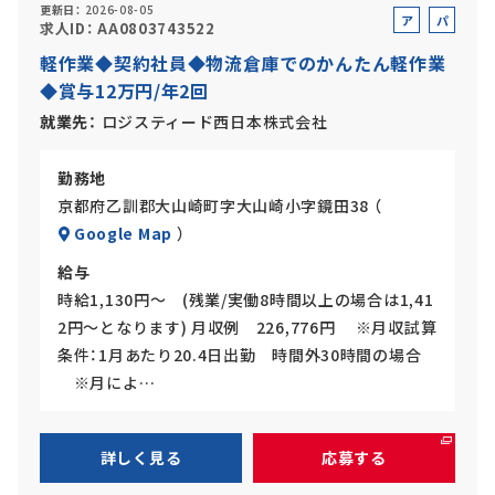
更新日
2026-08-05
ア
パ
求人ID
AA0803743522
ル
ー
軽作業◆契約社員◆物流倉庫でのかんたん軽作業
バ
ト
◆賞与12万円/年2回
イ
ト
就業先
ロジスティード西日本株式会社
勤務地
京都府乙訓郡大山崎町字大山崎小字鏡田38 （
Google Map
）
給与
時給1,130円～ (残業/実働8時間以上の場合は1,41
2円～となります) 月収例 226,776円 ※月収試算
条件：1月あたり20.4日出勤 時間外30時間の場合
※月によ…
詳しく見る
応募する