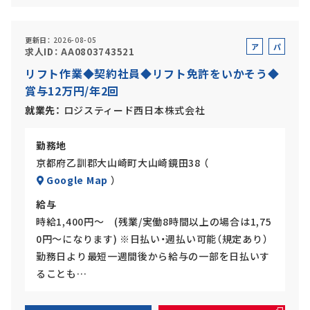
更新日
2026-08-05
ア
パ
求人ID
AA0803743521
ル
ー
リフト作業◆契約社員◆リフト免許をいかそう◆
バ
ト
賞与12万円/年2回
イ
ト
就業先
ロジスティード西日本株式会社
勤務地
京都府乙訓郡大山崎町大山崎鏡田38 （
Google Map
）
給与
時給1,400円～ (残業/実働8時間以上の場合は1,75
0円～になります) ※日払い・週払い可能（規定あり）
勤務日より最短一週間後から給与の一部を日払いす
ることも…