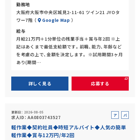
勤務地
大阪府大阪市中央区城見2-11-61 ツイン21 JYOタ
ワー7階 （
Google Map
）
給与
月給21万円＋1分単位の残業手当＋賞与年2回 ※上
記はあくまで最低支給額です。前職、能力、年齢など
を考慮の上で、金額を決定します。 ※試用期間3ヶ月
あり(期間…
詳しく見る
応募する
更新日
2026-08-05
ア
パ
求人ID
AA0803743527
ル
ー
軽作業◆契約社員◆時短アルバイト◆人気の簡単
バ
ト
軽作業◆賞与12万円/年2回
イ