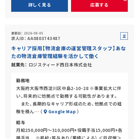
詳しく見る
応募する
更新日
2026-08-05
正
求人ID
AA0803743487
社
キャリア採用【物流倉庫の運営管理スタッフ】あな
員
たの物流倉庫管理経験を活かして働く
就業先
ロジスティード西日本株式会社
勤務地
大阪府大阪市西淀川区中島2-10-28 ※事業拡大に伴
い、将来的に他拠点で勤務する可能性があります。
また、長期的なキャリア形成のため、他拠点での経
験を積ん… （
Google Map
）
給与
月給250,000円～310,000円+役職手当15,000円+各
種手当 ※昇給・賞与あり（業績による） ＜月収例＞