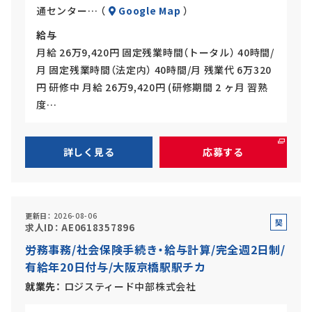
通センター… （
Google Map
）
給与
月給 26万9,420円 固定残業時間（トータル） 40時間/
月 固定残業時間（法定内） 40時間/月 残業代 6万320
円 研修中 月給 26万9,420円 (研修期間 2 ヶ月 習熟
度…
詳しく見る
応募する
更新日
2026-08-06
契
求人ID
AE0618357896
約
労務事務/社会保険手続き・給与計算/完全週2日制/
社
有給年20日付与/大阪京橋駅駅チカ
員
就業先
ロジスティード中部株式会社