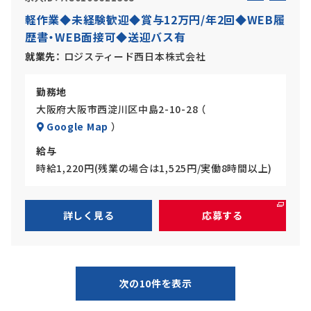
ル
ー
軽作業◆未経験歓迎◆賞与12万円/年2回◆WEB履
バ
ト
歴書・WEB面接可◆送迎バス有
イ
ト
就業先
ロジスティード西日本株式会社
勤務地
大阪府大阪市西淀川区中島2-10-28 （
Google Map
）
給与
時給1,220円(残業の場合は1,525円/実働8時間以上)
詳しく見る
応募する
次の10件を表示