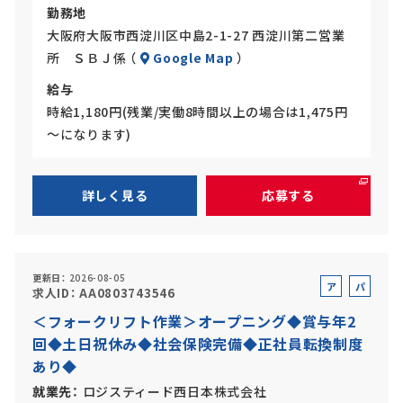
勤務地
大阪府大阪市西淀川区中島2-1-27 西淀川第二営業
所 ＳＢＪ係 （
Google Map
）
給与
時給1,180円(残業/実働8時間以上の場合は1,475円
～になります)
詳しく見る
応募する
更新日
2026-08-05
ア
パ
求人ID
AA0803743546
ル
ー
＜フォークリフト作業＞オープニング◆賞与年2
バ
ト
回◆土日祝休み◆社会保険完備◆正社員転換制度
イ
あり◆
ト
就業先
ロジスティード西日本株式会社