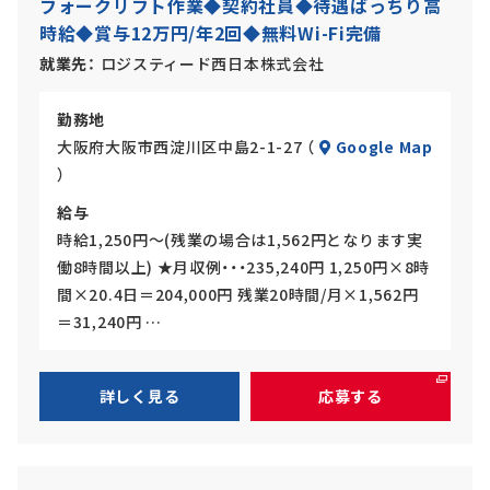
フォークリフト作業◆契約社員◆待遇ばっちり高
バ
ト
時給◆賞与12万円/年2回◆無料Wi-Fi完備
イ
ト
就業先
ロジスティード西日本株式会社
勤務地
大阪府大阪市西淀川区中島2-1-27 （
Google Map
）
給与
時給1,250円～(残業の場合は1,562円となります実
働8時間以上) ★月収例・・・235,240円 1,250円×8時
間×20.4日＝204,000円 残業20時間/月×1,562円
＝31,240円 …
詳しく見る
応募する