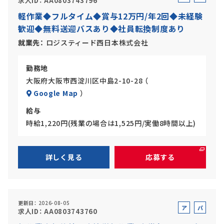
求人ID
AA0803743796
ル
ー
軽作業◆フルタイム◆賞与12万円/年2回◆未経験
バ
ト
歓迎◆無料送迎バスあり◆社員転換制度あり
イ
ト
就業先
ロジスティード西日本株式会社
勤務地
大阪府大阪市西淀川区中島2-10-28 （
Google Map
）
給与
時給1,220円(残業の場合は1,525円/実働8時間以上)
詳しく見る
応募する
更新日
2026-08-05
ア
パ
求人ID
AA0803743760
ル
ー