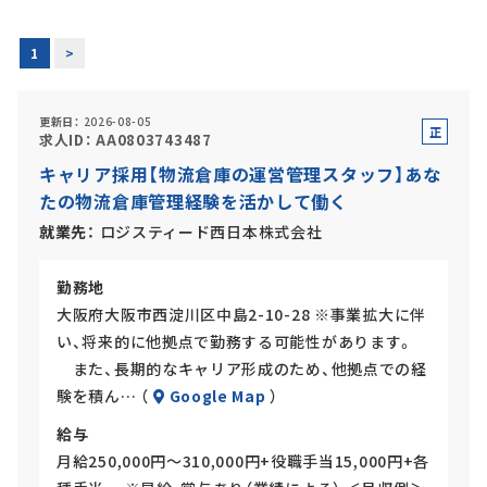
正社員(中途)採用
1
>
更新日
2026-08-05
正
求人ID
AA0803743487
アルバイト・
パート採用
社
キャリア採用【物流倉庫の運営管理スタッフ】あな
員
たの物流倉庫管理経験を活かして働く
就業先
ロジスティード西日本株式会社
勤務地
大阪府大阪市西淀川区中島2-10-28 ※事業拡大に伴
い、将来的に他拠点で勤務する可能性があります。
また、長期的なキャリア形成のため、他拠点での経
SHARE
験を積ん… （
Google Map
）
給与
月給250,000円～310,000円+役職手当15,000円+各