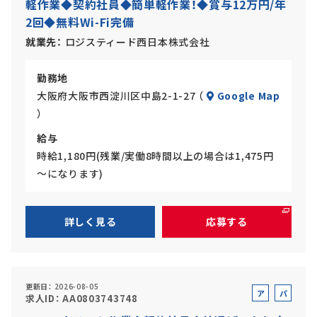
軽作業◆契約社員◆簡単軽作業！◆賞与12万円/年
バ
ト
2回◆無料Wi-Fi完備
イ
ト
就業先
ロジスティード西日本株式会社
勤務地
大阪府大阪市西淀川区中島2-1-27 （
Google Map
）
給与
時給1,180円(残業/実働8時間以上の場合は1,475円
～になります)
詳しく見る
応募する
更新日
2026-08-05
ア
パ
求人ID
AA0803743748
ル
ー