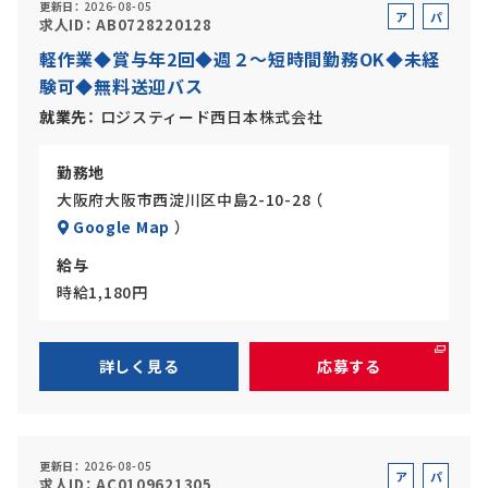
更新日
2026-08-05
ア
パ
求人ID
AB0728220128
ル
ー
軽作業◆賞与年2回◆週２～短時間勤務OK◆未経
バ
ト
験可◆無料送迎バス
イ
ト
就業先
ロジスティード西日本株式会社
勤務地
大阪府大阪市西淀川区中島2-10-28 （
Google Map
）
給与
時給1,180円
詳しく見る
応募する
更新日
2026-08-05
ア
パ
求人ID
AC0109621305