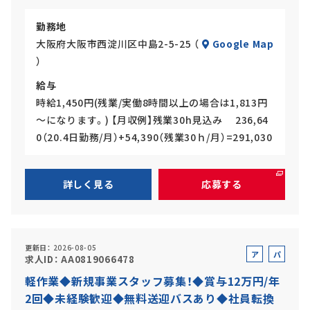
勤務地
大阪府大阪市西淀川区中島2-5-25 （
Google Map
）
給与
時給1,450円(残業/実働8時間以上の場合は1,813円
～になります。) 【月収例】残業30h見込み 236,64
0（20.4日勤務/月）+54,390（残業30ｈ/月）=291,030
詳しく見る
応募する
更新日
2026-08-05
ア
パ
求人ID
AA0819066478
ル
ー
軽作業◆新規事業スタッフ募集！◆賞与12万円/年
バ
ト
2回◆未経験歓迎◆無料送迎バスあり◆社員転換
イ