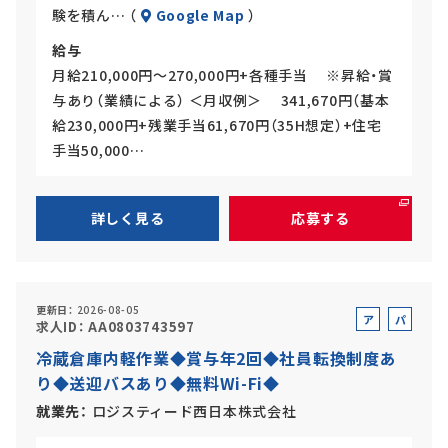
験を積ん… （
Google Map
）
給与
月給210,000円～270,000円+各種手当 ※昇給・賞
与あり（業績による） ＜月収例＞ 341,670円（基本
給230,000円+残業手当61,670円（35H想定）+住宅
手当50,000…
詳しく見る
応募する
更新日
2026-08-05
ア
パ
求人ID
AA0803743597
ル
ー
冷蔵倉庫内軽作業◆賞与年2回◆社員転換制度あ
バ
ト
り◆送迎バスあり◆無料Wi-Fi◆
イ
ト
就業先
ロジスティード西日本株式会社