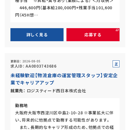
種手当 ※昇給・賞与あり（業績による） ＜月収例＞
446,600円（基本給280,000円+残業手当101,600
円（45H想…
詳しく見る
応募する
更新日
2026-08-05
正
求人ID
AA0803743686
社
未経験歓迎【物流倉庫の運営管理スタッフ】安定企
員
業でキャリアアップ
就業先
ロジスティード西日本株式会社
勤務地
大阪府大阪市西淀川区中島2-10-28 ※事業拡大に伴
い、将来的に他拠点で勤務する可能性があります。
また、長期的なキャリア形成のため、他拠点での経