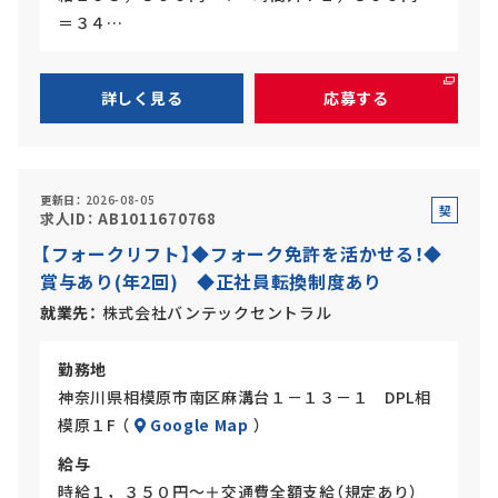
＝３４…
詳しく見る
応募する
更新日
2026-08-05
契
求人ID
AB1011670768
約
【フォークリフト】◆フォーク免許を活かせる！◆
社
賞与あり(年2回) ◆正社員転換制度あり
員
就業先
株式会社バンテックセントラル
勤務地
神奈川県相模原市南区麻溝台１－１３－１ DPL相
模原１F （
Google Map
）
給与
時給１，３５０円～＋交通費全額支給（規定あり）