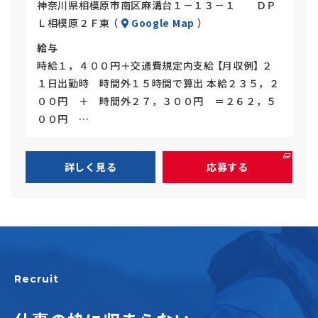
神奈川県相模原市南区麻溝台１－１３－１ ＤＰ
Ｌ相模原２Ｆ東 （
Google Map
）
給与
時給１，４００円＋交通費規定内支給 【月収例】 ２
１日出勤時 時間外１５時間で算出 本給２３５，２
００円 ＋ 時間外２７，３００円 ＝２６２，５
００円 …
詳しく見る
応募する
Recruit