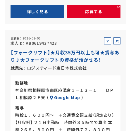
詳しく見る
応募する
更新日
2026-08-05
ア
パ
求人ID
AB0619427423
ル
ー
【フォークリフト】★月収35万円以上も可★賞与あ
バ
ト
り♪★フォークリフトの資格が活かせる！
イ
ト
就業先
ロジスティード東日本株式会社
勤務地
神奈川県相模原市南区麻溝台１－１３－１ ＤＰ
Ｌ相模原２Ｆ東 （
Google Map
）
給与
時給１，６００円～ ＋交通費全額支給（規定あり）
【月収例】 ２１日出勤時 時間外３５時間で算出 本
給２６８，８００円 ＋ 時間外７２，８００円