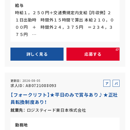
給与
時給１，２５０円＋交通費規定内支給 【月収例】 ２
１日出勤時 時間外１５時間で算出 本給２１０，０
００円 ＋ 時間外２４，３７５円 ＝２３４，３
７５円 …
詳しく見る
応募する
更新日
2026-08-05
ア
パ
求人ID
AB0721088093
ル
ー
【フォークリフト】★平日のみで賞与あり♪★正社
バ
ト
員転換制度あり！
イ
ト
就業先
ロジスティード東日本株式会社
勤務地