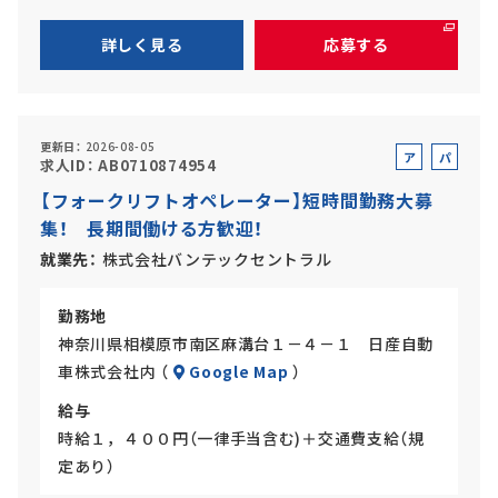
詳しく見る
応募する
更新日
2026-08-05
ア
パ
求人ID
AB0710874954
ル
ー
【フォークリフトオペレーター】短時間勤務大募
バ
ト
集！ 長期間働ける方歓迎！
イ
ト
就業先
株式会社バンテックセントラル
勤務地
神奈川県相模原市南区麻溝台１－４－１ 日産自動
車株式会社内 （
Google Map
）
給与
時給１，４００円（一律手当含む)＋交通費支給（規
定あり）