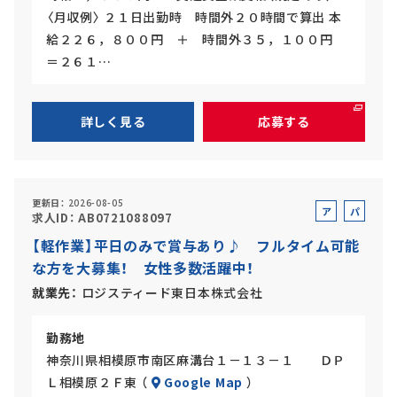
〈月収例〉 ２１日出勤時 時間外２０時間で算出 本
給２２６，８００円 ＋ 時間外３５，１００円
＝２６１…
詳しく見る
応募する
更新日
2026-08-05
ア
パ
求人ID
AB0721088097
ル
ー
【軽作業】平日のみで賞与あり♪ フルタイム可能
バ
ト
な方を大募集！ 女性多数活躍中！
イ
ト
就業先
ロジスティード東日本株式会社
勤務地
神奈川県相模原市南区麻溝台１－１３－１ ＤＰ
Ｌ相模原２Ｆ東 （
Google Map
）