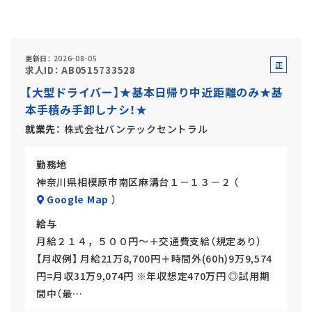
正社員(中途)採用
更新日
2026-08-05
正
求人ID
AB0515733528
社
【大型ドライバー】★基本日帰り中近距離のみ★基
アルバイト・
パート採用
員
本手積み手卸しナシ！★
就業先
株式会社バンテックセントラル
勤務地
神奈川県相模原市南区麻溝台１－１３－２ （
Google Map
）
給与
月給２１４，５００円～＋交通費支給（規定あり）
SHARE
【月収例】 月給21万8,700円＋時間外(60h)9万9,574
円=月収31万9,074円 ※年収想定470万円 ◎試用期
間中（最…