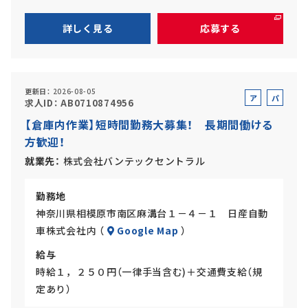
詳しく見る
応募する
更新日
2026-08-05
ア
パ
求人ID
AB0710874956
ル
ー
【倉庫内作業】短時間勤務大募集！ 長期間働ける
バ
ト
方歓迎！
イ
ト
就業先
株式会社バンテックセントラル
勤務地
神奈川県相模原市南区麻溝台１－４－１ 日産自動
車株式会社内 （
Google Map
）
給与
時給１，２５０円（一律手当含む)＋交通費支給（規
定あり）